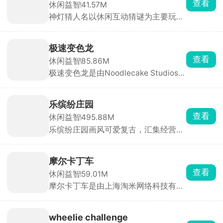
查看
休闲益智
41.57M
战，非常考验玩家的手速和反应力，达
神灯猜人名以休闲互动猜谜为主要玩
成关卡任务成就，获得丰厚的奖励。
法，开局玩家要想一个希望被猜到的人
名，无论是现实生活中存在的还是虚拟
世界中的人物都可以，然后神灯就会开
极速变色龙
始对玩家提问，玩家只需要回答是或不
查看
休闲益智
85.86M
是，几轮下来神灯就会猜到这个人。除
极速变色龙是由Noodlecake Studios打
了最基础的问答，游戏还设置了很多其
造的3D横版创意跑酷手游，采用极简
他的玩法，快来挑战吧！
色彩拼接画风，背景虚化处理让玩家专
注于操作与节奏。游戏独创变色系统，
乐缤纷庄园
角色自动前进，玩家只需通过双按钮控
查看
休闲益智
495.88M
制跳跃、双连跳与颜色切换，保持与脚
乐缤纷庄园画风可爱复古，汇集经营、
下平台颜色一致才能安全落地。
装修、合成等多种轻松治愈玩法。玩家
扮演松鼠小栗，因终日奔波而郁郁寡
欢，在永森镇村长的劝说下重拾儿时记
摩尔卡丁车
忆，决心重建记忆中的大树庄园。从零
查看
休闲益智
59.01M
开始收集资源、设计建筑、布置庄园，
摩尔卡丁车是由上海淘米网络科技有限
让这片土地重焕生机。
公司推出的摩尔庄园IP卡丁车竞速手
游，采用先进3D引擎打造，画面精
良，整体充满治愈卡通风格。玩家扮演
wheelie challenge