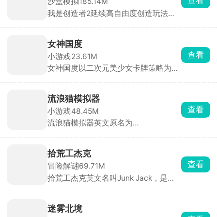
沙盒模拟
185.14M
活性。游戏中有大量的音乐曲库，环境
我是创造者2延续高自由度创造玩法并
也可以自由探索，努力成为你心目中的
全面升级视觉与交互体验。在游戏中，
舞蹈家吧！
你将化身手握无限创意与建造权限的创
造者，踏入一片由立体像素方块搭建而
女神国度
成的广袤开放世界，把脑海中的构想变
查看
小游戏
23.61M
为可触摸、可漫游、可欣赏的专属像素
女神国度以二次元美少女卡牌策略为主
世界，让创造的乐趣与成就感被无限放
要玩法，玩家扮演冒险者，在跨越次元
大。
的旅途中招募数十位风格迥异的魔法少
女，她们外貌各异、技能定位不同，可
流浪猫模拟器
自由搭配阵容释放全力。游戏主打放置
查看
小游戏
48.45M
闯关自动战斗，支持跳过战斗与离线挂
流浪猫模拟器英文原名为
机，解放双手轻松养成。
StrayCatSim，由海外游戏工作室
Gluten Free Games LLC打造，化身一
只渺小的流浪猫咪，置身于繁华却又危
拾荒工杰克
机四伏的城市之中，体验颠沛流离、步
查看
冒险解谜
69.71M
步惊心的流浪生活。
拾荒工杰克英文名叫Junk Jack，是一
款像素风格的开放世界冒险探索手游。
玩家扮演拾荒工人杰克，在12个独特行
星之间穿梭旅行，收集材料、捕鱼、养
迷雾北境
牲畜、栽花、打怪、建住所，一切全靠