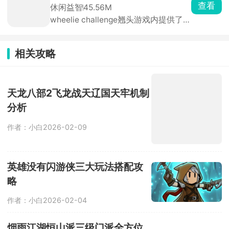
可爱的小摩尔角色，驾驶赛车与对手展
查看
休闲益智
45.56M
开激烈角逐，通过加速超越、合理使用
wheelie challenge翘头游戏内提供了
道具打击敌人，目标只有一个，甩开所
77辆车辆供玩家解锁驾驶，这是一款像
有人，拿下第一。
素风特技摩托驾驶竞速类游戏，选择进
入不同的地图场景，驾驶车辆行驶，完
相关攻略
成一系列高难度动作，保持平衡，获得
高分。游戏还支持自定义改装系统，能
够打造极具特色的车辆，完成更多的挑
战。
天龙八部2飞龙战天辽国天牢机制
分析
作者：小白
2026-02-09
英雄没有闪游侠三大玩法搭配攻
略
作者：小白
2026-02-04
烟雨江湖恒山派三级门派全方位