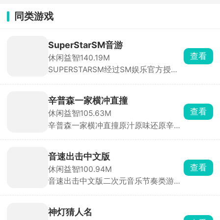
同类游戏
SuperStarSM音游
查看
休闲益智
140.19M
SUPERSTARSM经过SM娱乐官方授
权，里面收录的都是sm娱乐公司旗下
的音乐砖砌，依照歌曲节奏，在音符落
到判定线的瞬间点击屏幕完成击打，精
辛普森一家横冲直撞
准敲击即可积累分数、推进曲目演奏。
查看
休闲益智
105.63M
除此之外，游戏还搭载了完整的闯关养
辛普森一家横冲直撞原汁原味还原辛普
成体系与实时PK竞技两大核心系统。满
森一家动画画风与无厘头喜剧风格。玩
足玩家竞技需求。
家可自由选用荷马、巴特、莉萨等经典
角色，在春田镇三大片区自由探索，驾
音速出击中文版
驶数十种风格迥异的载具，每辆车拥有
查看
休闲益智
100.94M
独立加速曲线与碰撞反馈，适配不同角
音速出击中文版二次元音乐节奏类游
色性格。玩法融合竞速、跑酷、道具收
戏，里面收录了海量的音乐曲库，设立
集多重机制。
了丰富的挑战关卡，还穿插了部分剧情
内容，能够更好的让各位玩家了解世界
神灯猜人名
观背景。跟随着音乐节奏开启指尖挑