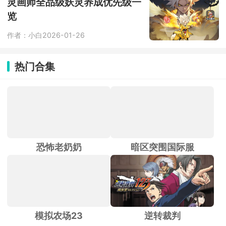
灵画师全品级妖灵养成优先级一
览
作者：小白
2026-01-26
热门合集
恐怖老奶奶
暗区突围国际服
模拟农场23
逆转裁判