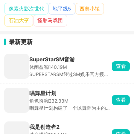
像素火影次世代
地平线5
西奥小镇
石油大亨
怪胎马戏团
最新更新
SuperStarSM音游
查看
休闲益智
140.19M
SUPERSTARSM经过SM娱乐官方授
权，里面收录的都是sm娱乐公司旗下
的音乐砖砌，依照歌曲节奏，在音符落
到判定线的瞬间点击屏幕完成击打，精
唱舞星计划
准敲击即可积累分数、推进曲目演奏。
查看
角色扮演
232.33M
除此之外，游戏还搭载了完整的闯关养
唱舞星计划构建了一个以舞蹈为主的幻
成体系与实时PK竞技两大核心系统。满
想世界，作为3D换装音乐社交手游，
足玩家竞技需求。
玩家可以根据自己想要的风格进行搭配
衣服，用跳舞的方式与其他玩家同台竞
我是创造者2
技，提升自己的艺术品鉴能力和身体灵
查看