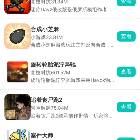
查看
竞技对抗
31.34M
即可与男主深情互动。游戏内，监视玩
迷你Dayz俄改版是俄罗斯模组作者
法增添趣味，观察男主房间、触摸互
Altero基于原版源码深度二次开发的玩
动，深入探索角色内心世界。
家自制改版，完全保留原作复古像素画
风、上帝俯视视角和硬核末日求生内
合成小芝麻
核，在原版底子上大幅度扩容内容、修
查看
小游戏
23.81M
正 BUG、新增玩法，弥补了官方原版
合成小芝麻游戏玩法主打反向合成，其
内容单薄、装备少、玩法单调的短板。
他的合成游戏是从小合成到大，而该游
戏是从大合成到小。只要技术到位，你
可以在一局里玩很久。通过滑动屏幕操
旋转轮胎泥泞奔驰
控水果下落位置，相同水果碰撞即可合
查看
竞技对抗
601.52M
成更小的水果。简单易上手，却让人停
旋转轮胎泥泞奔驰游戏采用Havok物理
不下来，是打发碎片时间的解压神器。
引擎打造，画面非常的真实，游戏内含
多张风格完全不同的开放式大地图，同
时搭配多台定位迥异的硬核载具，化身
追着丧尸跑2
奔波在荒野之中的职业货运司机，核心
查看
冒险解谜
75.04M
任务便是承接各类物资订单，把货物从
追着丧尸跑2继承前作剧情，玩家将置
起点完好无损运送至目的地。
身于丧尸横行的末日世界，在多个危险
区域中展开求生冒险。你需要不断探索
场景，搜集水源、食物、药物和武器等
案件大师
生存物资，同时与丧尸展开激烈战斗。