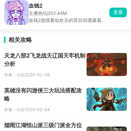
开启探险。在浩瀚的宇宙空间内自由探
血钱2
索，发现隐藏的位置星球，在星际中建
查看
主播热玩
202.44M
立属于自己的基地，各种娱乐设施全部
血钱2游戏看似欢乐的背后却透露着诡
安排上，稳扎稳打，收获宇宙里的小惊
异的气息，通过点击环境中的物品进行
喜。
互动，与npc对话获取信息，运用聪明
的大脑解决各种难题，完成任务来获取
相关攻略
相应的报酬，直到筹备足够的金钱为
止。
天龙八部2飞龙战天辽国天牢机制
分析
作者：小白
2026-02-09
英雄没有闪游侠三大玩法搭配攻
略
作者：小白
2026-02-04
烟雨江湖恒山派三级门派全方位