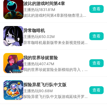
理博弈战。当你能预判对手的预判，便
波比的游戏时间第4章
能成为真正的胜利者。利用所获得的所
查看
主播热玩
1831.81M
有线索进行推理，警惕其他玩家的欺诈
波比的游戏时间第4章新怪物查理上
行为，同时也要骗过其他的选手，绞尽
线，这是一个拖着铁链的怪物，玩家将
脑汁获得最终的胜利。
在全新的场景内开启刺激追捕战。一边
拼线索一边回头看，小心随机出现的怪
异常咖啡机
物，解开各种谜题，收集线索碎片，找
查看
主播热玩
650.02M
到逃生的出口。
异常咖啡机最新版带来全新视觉怪诞模
拟玩法，这款游戏的玩法非常的新颖，
游戏内有一款看似普普通通的咖啡机，
其中且隐藏着很大的奥秘，输入不同的
我的世界珍妮冒险
单词，给咖啡机添加不同的配方，制作
查看
主播热玩
407.47M
出不同口味的咖啡，像拿铁、美式等
我的世界珍妮冒险全新模组的导入，除
等，给神秘少女品尝不同口味的咖啡，
了珍妮这个主要角色以外，还有其他萌
触发不一样的形态变化，收获更多的惊
娘角色等待各位玩家探索发现，在这个
喜。
全新像素沙盒大陆中收集重要的资源，
探险异星飞行队中文版
加工成宝石才能俘获珍妮的芳心，从而
查看
主播热玩
90.68M
触发神秘任务，和珍妮一起探索冒险，
探险异星飞行队中文版游戏延续开罗经
在沙盒世界里建造你们的爱巢。
典像素画风，玩家将建飞船、招募飞行
员，组建强大的飞行队，一起前往星际