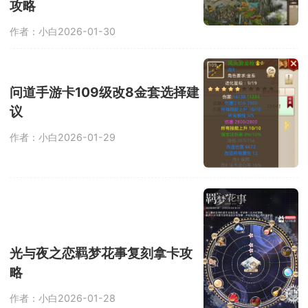
攻略
作者：小白
2026-01-30
问道手游卡109级改8金套选择建
议
作者：小白
2026-01-29
光与夜之恋羁梦花事复刻拿卡攻
略
作者：小白
2026-01-28