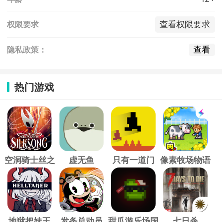
查看权限要求
权限要求
查看
隐私政策：
热门游戏
空洞骑士丝之
虚无鱼
只有一道门
像素牧场物语
歌
地狱把妹王
发条总动员
甜瓜游乐场国
七日杀