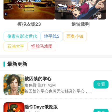
模拟农场23
逆转裁判
像素火影次世代
地平线5
西奥小镇
石油大亨
怪胎马戏团
最新更新
被囚禁的掌心
查看
角色扮演
311.42M
被囚禁的掌心也叫无法触碰的掌心，玩
家将化身主角，踏上神秘小岛，与两位
失忆男主晴人、葵展开一段扣人心弦的
恋爱故事。通过独特的体感式触碰玩
迷你Dayz俄改版
法，只需将手掌或额头轻贴手机屏幕，