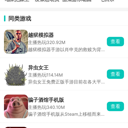
际服
同类游戏
越狱模拟器
查看
主播热玩
320.92M
越狱模拟器手游以肖申克的救赎为背景
题材制作而来，玩家将扮演一名因冤入
狱的罪犯，多次上诉无果的你决定开启
一场大逃亡。躲避警卫严密的监视，想
异虫女王
方设法的获取丰富的工具，一点一滴的
查看
主播热玩
114.14M
挖掘，制定缜密的越狱计划，解决各种
异虫女王免费正版手游目前在各大平台
谜题和挑战，顺利逃离监狱。
上又掀起了一阵热潮，这是一款以吞噬
为核心玩法的休闲游戏，控制一只虫虫
在这个弱肉强食的世界里吞噬进化，击
骗子酒馆手机版
败更多的小虫子，收入麾下，组建属于
查看
主播热玩
340.10M
自己的专属虫族团队，成为虫虫界的女
骗子酒馆手机版从Steam上移植而来，
王，带领你的虫虫队伍称霸整个世界。
里面包含了扑克牌玩法和骰子玩法两种
模式，选择感兴趣的场所与对手开启心