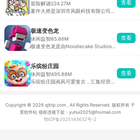
查看
冒险解谜
224.27M
本作在前作基础上加入了大量全新元
案件大师是深圳市风眼科技有限公司发
素，支持招募队友并肩作战，还能通过
行的一款高互动性的破案解谜手游，欢
战斗获取全新能力与武器，逐步提升战
乐与益智并存。游戏中你将化身大名鼎
斗力。
鼎的名侦探，深入这座光鲜亮丽却暗藏
极速变色龙
玄机的城市，侦破一桩又一桩疑难案
查看
休闲益智
85.86M
件。城市表面繁华，实则在权力与诱惑
极速变色龙是由Noodlecake Studios打
的驱使下犯罪率居高不下，隐秘角落中
造的3D横版创意跑酷手游，采用极简
藏着不为人知的秘密。
色彩拼接画风，背景虚化处理让玩家专
注于操作与节奏。游戏独创变色系统，
乐缤纷庄园
角色自动前进，玩家只需通过双按钮控
查看
休闲益智
495.88M
制跳跃、双连跳与颜色切换，保持与脚
乐缤纷庄园画风可爱复古，汇集经营、
下平台颜色一致才能安全落地。
装修、合成等多种轻松治愈玩法。玩家
扮演松鼠小栗，因终日奔波而郁郁寡
欢，在永森镇村长的劝说下重拾儿时记
Copyright © 2026 qjtrip.com , All Rights Reserved. 版权所有 千
忆，决心重建记忆中的大树庄园。从零
开始收集资源、设计建筑、布置庄园，
景软件站 侵权违规下架：yuhui2025@foxmail.com
让这片土地重焕生机。
鄂ICP备2025143632号-2