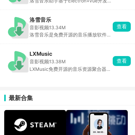
洛雪音乐助手基于Electron+Vue开发，
能够搜索全网优质音乐，播放高质量且
洛雪音乐也叫LXmusic，这是个人开发的一款免费的音乐播
无损的音频文件，多种播放源可以自由
放助手，界面非常的简洁，能够搜索全网海量音乐资源。内
切换，随时随地享受音乐的盛宴。洛雪
洛雪音乐
置小蜗音乐、小枸音乐、小秋音乐等音乐模块，支持多平台
更新时间：2026-06-19
音乐助手包体不大，功能却很强大，可
查看
音影视频
13.34M
音乐源随机切换，播放高品质免费音乐，点击就能播放，音
以通过歌曲名、歌手名以及歌曲分类查
洛雪音乐是免费开源的音乐播放软件，
找感兴趣的歌曲，支持离线下载到本
质超棒，超多音乐平台线路，在线就可以免费听歌哟。
无需会员即可享受高品质音乐。界面简
地，随时随地收听。
洁无广告，提供纯粹的音乐播放体验。
整合全网音乐平台资源，涵盖热门新
LXMusic
歌、经典老歌、独立音乐人作品等。基
查看
音影视频
13.38M
于用户听歌历史和偏好，智能推荐相似
LXMusic免费开源的音乐资源聚合器，
歌曲和歌单。支持导入其他音乐平台歌
能够免费听全网音乐、免费下无损音
单链接，实现多平台收听。用户可自由
质，所有功能直接用，不用登录。在这
创建、编辑歌单，方便分类管理喜爱的
个平台上百分之九十五以上的歌曲都能
音乐。
搜到，复制网易云、QQ音乐的歌单链
最新合集
接，还能直接同步过来免费听。