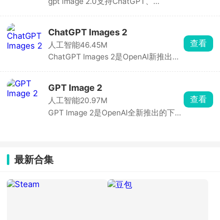
gpt image 2.0支持ChatGPT、
Codex、API三端，是目前文字精准度
GPT Image 2被视为DALL-E系列的正式继任者，OpenAI重
与可控性最强的生图工具之一。基于自
新拿回文生图王座，彻底消除文字扭曲、拼写错误、乱码，
研自回归多模态架构，结合 MoE 稀疏
ChatGPT Images 2
小字、UI 图标、密集排版清晰可读，生成前主动推理布局
更新时间：2026-06-24
激活，支持逻辑推理、自验证与多模态
查看
人工智能
46.45M
逻辑，可联网检索实时信息、分析用户上传的参考图，支持
融合，生成前先规划布局、自检纠错。
ChatGPT Images 2是OpenAI新推出的
可一键生成海报、信息图等带文字的视
批量连续生成功能，API端最高输出2K分辨率，细节细腻、
内置图像生成模型，替代 DALL-E 系
觉内容，是能理解逻辑、复用素材、还
光影自然，照片级真实感接近实拍。
列，直接在 ChatGPT 网页与官方 App
原真实世界的视觉内容生产助手。
中使用。亮点为思考模式、多语言文字
GPT Image 2
渲染、批量 8 图一致性生成、高清2K
查看
人工智能
20.97M
与灵活宽高比。免费用户可用基础版，
GPT Image 2是OpenAI全新推出的下一
Plus/Pro 解锁思考模式。支持图生图、
代原生图像生成模型，能精准理解、规
局部重绘、透明背景，适合海报、UI、
划并生成高度写实、细节严谨、文字清
漫画、信息图等商用场景。
晰的图像。不用复杂的指令代码，通过
大白话描述你的需求，一键生成专业的
最新合集
图片，最高2K分辨率，细节清晰。