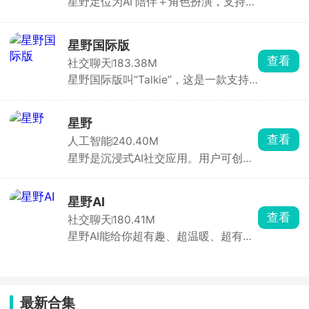
星野定位为AI 陪伴＋角色扮演，支持文
字、语音、表情实时对话，超高自由度
星野app是国内首款沉浸式虚拟AI聊天社交类软件，允许用
玩法，角色设定、头像、音色、标签、
户自定义创建AI智能体，根据自己的喜好输入关键词，创造
技能均可自定义。通过星愿抽卡解锁稀
星野国际版
专属AI伴侣，通过文本、语音消息、图片、实时语音等方式
更新时间：2026-06-19
有装扮、隐藏剧情线。对话过程会触发
查看
社交聊天
183.38M
与AI智能体进行沟通并建立情感连接，既能享受对话乐趣，
分支选项，影响后续关系。基础聊天免
星野国际版叫“Talkie”，这是一款支持
费，会员可加速回复、解锁高级音色与
还能收获情感陪伴。
AI实时对话交流的聊天社交类应用软
装扮，钻石用于抽卡，日常聊天完全够
件，打破传统AI聊天模式，里面提供了
用。
形态各异的AI伴侣24小时全体在线，陪
星野
伴在用户的周边，随时随地唤醒开展对
查看
人工智能
240.40M
话交流，抒发心中的所有情绪。还支持
星野是沉浸式AI社交应用。用户可创建
用户自定义个性化AI角色，从外观到声
或选择预设的AI智能体，通过文字、语
音，乃至性格设定均可自由调整，在任
音实时互动，建立情感连接。支持对角
何背景、任何语言、语境中分享心情。
色形象、声音、人设进行深度定制。搭
星野AI
载全球领先的AIGC技术，能高度还原
查看
社交聊天
180.41M
用户期望的角色形象、语音音色及人设
星野AI能给你超有趣、超温暖、超有沉
背景，构建高质量虚拟生态。用户可通
浸感的全新体验。通过前沿 AI 技术创
过持续对话让AI更懂自己，增强情感陪
造出拥有独立性格与情感反应的智能
伴感。
体，让你随时随地与虚拟角色进行真实
自然的实时沟通、深度互动，甚至建立
最新合集
长久稳定的情感连接。星野AI高度自