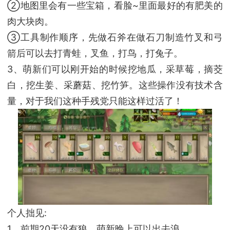
②地图里会有一些宝箱，看脸~里面最好的有肥美的
肉大块肉。
③工具制作顺序，先做石斧在做石刀制造竹叉和弓
箭后可以去打青蛙，叉鱼，打鸟，打兔子。
3、萌新们可以刚开始的时候挖地瓜，采草莓，摘茭
白，挖生姜、采蘑菇、挖竹笋。这些操作没有技术含
量，对于我们这种手残党只能这样过活了！
个人拙见:
1、前期20天没有狼，萌新晚上可以出去浪。