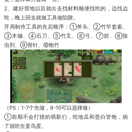
2、建好营地以后就出去找材料顺便找吃的，边找边
吃，晚上回去就做工具做陷阱。
开局制作工具的先后顺序：①斧头、②竹竿套索、
③木锄、④石刀、⑤竹叉、⑥弓、⑦箭、⑧除
虫剂、⑨骨针、⑩炮竹
（PS：1-7个先做，8-10可以选择做）
①前期不会打猎的萌新们，吃地瓜和茭白管饱，病
了就吃生姜鸟蛋。