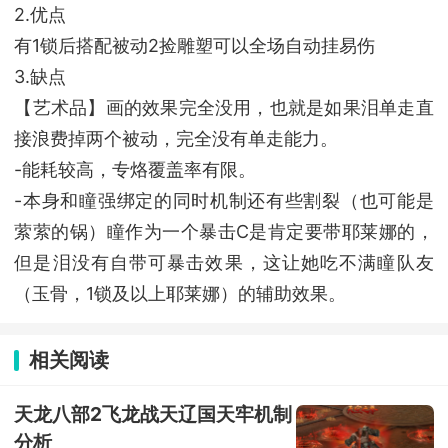
2.优点
有1锁后搭配被动2捡雕塑可以全场自动挂易伤
3.缺点
【艺术品】画的效果完全没用，也就是如果泪单走直
接浪费掉两个被动，完全没有单走能力。
-能耗较高，专烙覆盖率有限。
-本身和瞳强绑定的同时机制还有些割裂（也可能是
萦萦的锅）瞳作为一个暴击C是肯定要带耶莱娜的，
但是泪没有自带可暴击效果，这让她吃不满瞳队友
（玉骨，1锁及以上耶莱娜）的辅助效果。
相关阅读
天龙八部2飞龙战天辽国天牢机制
分析