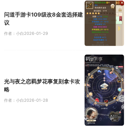
问道手游卡109级改8金套选择建
议
作者：小白
2026-01-29
光与夜之恋羁梦花事复刻拿卡攻
略
作者：小白
2026-01-28