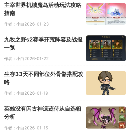
主宰世界机械魔岛活动玩法攻略
指南
作者：小白
2026-01-23
九牧之野s2赛季开荒阵容及战报
一览
作者：小白
2026-01-22
生存33天不同部位外骨骼搭配攻
略
作者：小白
2026-01-19
英雄没有闪古神遗迹侍从自选箱
分析
作者：小白
2026-01-15