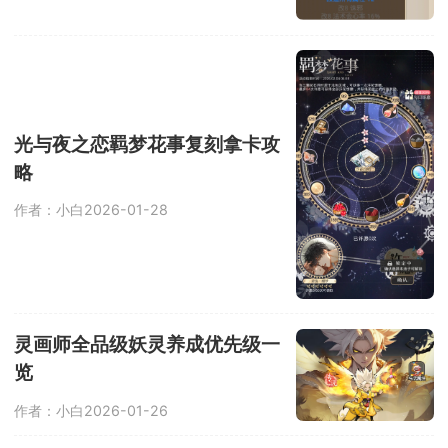
光与夜之恋羁梦花事复刻拿卡攻
略
作者：小白
2026-01-28
灵画师全品级妖灵养成优先级一
览
作者：小白
2026-01-26