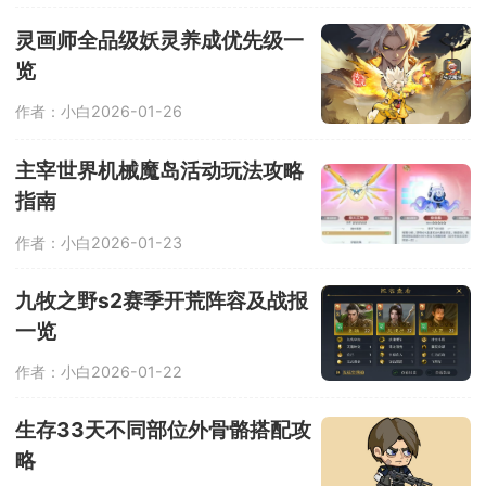
灵画师全品级妖灵养成优先级一
览
作者：小白
2026-01-26
主宰世界机械魔岛活动玩法攻略
指南
作者：小白
2026-01-23
九牧之野s2赛季开荒阵容及战报
一览
作者：小白
2026-01-22
生存33天不同部位外骨骼搭配攻
略