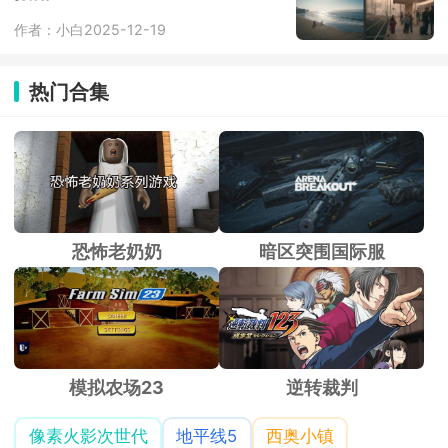
作者：小白
2025-12-19
热门合集
恐怖老奶奶
暗区突围国际服
模拟农场23
逆转裁判
像素火影次世代
地平线5
西奥小镇