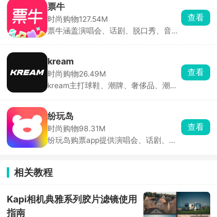
买页面。就算是毫无预告的临时补货、
理机制，如闲鱼小法庭，由资深买卖家
票牛
突发放货，也能秒捕捉，手机弹窗、短
共同协助判定问题。
查看
时尚购物
127.54M
信双重通知，比手动刷新快很多，捡漏
票牛涵盖演唱会、话剧、脱口秀、音乐
必备。
节、体育赛事等各类演出，支持在线选
座与热门演出抢票，还可进行二手票担
保转让。承诺假票退一赔三、无票先行
kream
赔付，部分订单支持芝麻信用先看后
查看
时尚购物
26.49M
付。
kream主打球鞋、潮牌、奢侈品、潮玩
及数码等潮流单品，模式与得物相似。
所有商品均经鉴定中心查验后发货，确
保正品。同时汇集全球限量款发售信息
纷玩岛
与抽签渠道，价格透明、交易安全。
查看
时尚购物
98.31M
纷玩岛购票app提供演唱会、话剧、大
咖秀门票。支持各类票务抢先预定服
务，第一手掌握最新演出资讯，开启预
售提醒，纷玩岛相较于其他主流平台会
相关教程
提前开放购票通道，为用户提供了更早
的购票机会以及更严格的实名制保障。
Kapi相机典雅系列胶片滤镜使用
指南