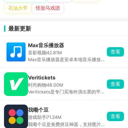
石油大亨
怪胎马戏团
最新更新
Max音乐播放器
查看
音影视频
42.81M
Max音乐播放器是安卓本地音乐播放
器，无在线曲库、无版权限制、不提供
音乐下载。本地播放稳定、格式兼容性
强、音质好。界面干净，无开屏、弹窗
Veritickets
与信息流广告，听歌无干扰。
查看
时尚购物
48.00M
Veritickets是专门买海外演出票的平
台，主打真票保证、12 小时内出票。买
五月天、孙燕姿、IVE 这些境外场特别
方便。承诺假票 / 无法入场全额退款 +
我嘞个豆
赔票价，电子票直接存在APP里，现场
查看
游戏助手
71.24M
扫码进。适合经常看港澳台、日韩、欧
我嘞个豆是免费拼豆神器，支持图片AI
美演唱会，怕买到假票、嫌官方难抢的