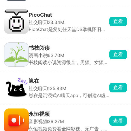
转图纸，适配多品牌色卡，精准配色。
人，跨境购票体验很稳。
内置辅助拼豆模式，高亮单色、标记进
度、局部放大，大幅降低拼豆难度。可
PicoChat
手绘像素画、自动统计豆子用量、管理
查看
社交聊天
23.34M
库存。带灵感社区可浏览分享作品，是
PicoChat是复刻任天堂DS掌机怀旧聊
拼豆爱好者必备工具。
天的绘图聊天软件，打开就是 80×60
像素的复古小画布，配微型键盘和像素
emoji，能手写、涂鸦、插表情，还能
书枝阅读
撤销、存收藏，和原版 PictoChat 一模
查看
漫画小说
63.70M
一样。
书枝阅读小说资源很全，男频、女频、
短篇全都有，还有各种分类榜单，智能
推荐你可能感兴趣的内容。支持离线下
载和免费听书，还有书友社区，能一起
崽在
聊剧情、分享好书，适合喜欢看小说的
查看
社交聊天
135.83M
人。
崽在是沉浸式AI聊天app，可创建AI虚
拟角色，在古风、都市、校园、恋爱等
剧情里沉浸式聊天，对话还能分支、改
结局。不满意就能随时调整，从人设到
永恒视频
声音全都是可控的，专属感强。
查看
音影视频
39.27M
永恒视频免费看全网影视、无广告，聚