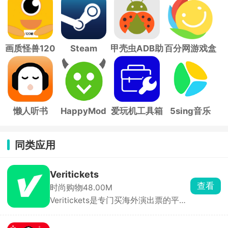
画质怪兽120
Steam
甲壳虫ADB助
百分网游戏盒
帧
手
子
懒人听书
HappyMod
爱玩机工具箱
5sing音乐
同类应用
Veritickets
查看
时尚购物
48.00M
Veritickets是专门买海外演出票的平
台，主打真票保证、12 小时内出票。买
五月天、孙燕姿、IVE 这些境外场特别