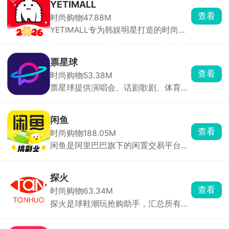
方便。承诺假票 / 无法入场全额退款 +
YETIMALL
赔票价，电子票直接存在APP里，现场
查看
时尚购物
47.88M
扫码进。适合经常看港澳台、日韩、欧
YETIMALL专为韩娱明星打造的时尚周
美演唱会，怕买到假票、嫌官方难抢的
边购物软件，涵盖了时尚服饰、明星签
人，跨境购票体验很稳。
名照、专辑以及应援棒等等，官方正版
周边产品，全平台有保障，商品类别分
票星球
类详细，能够购买到心仪的物品，多件
查看
时尚购物
53.38M
商品一起购买还有优惠哟，更有独特的
票星球提供演唱会、话剧歌剧、体育赛
签名礼物免费送，一键下单，48小时内
事、音乐会、儿童亲子会等活动门票。
立马配送，享受安全的在线购物体验。
在购票时，用户可以选择座位或区域，
并根据自己的需求进行预订，省去了在
闲鱼
现场排队等待选座的麻烦。对于还未开
查看
时尚购物
188.05M
始售票的活动，用户可以设置抢票提
闲鱼是阿里巴巴旗下的闲置交易平台，
醒，确保准时开始抢票，不错过任何一
用户可一键转卖个人淘宝账号中“已买
场精彩活动。用户购买的门票可以选择
到宝贝”。支持手机拍照上传闲置物
快递送票或现场取票。选择快递送票
品，添加商品图片、描述、价格等信
时，用户可以在家就能拿到门票，并在
探火
息，快速发布商品。买卖双方可通过平
订单中随时查看配送进度。所有门票均
查看
时尚购物
63.34M
台内置的私聊功能进行沟通，协商价
经过官方授权，保证是正品，让用户放
探火是球鞋潮玩抢购助手，汇总所有新
格、交付方式等交易细节。交易完成
心购票。
品发售时间，按日期排列，直接订阅喜
后，双方可互相评价，为其他用户提供
欢的鞋款品牌，临近开售自动跳转到购
参考，建立信任机制。平台提供纠纷处