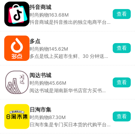
进手机里，从生鲜冷链、进口零食到大
抖音商城
家电、宠物用品全覆盖，支持极速达、
查看
时尚购物
163.68M
全球购、路边提货等 5 种配送/取货方
抖音商城是抖音推出的独立电商平台，
式，真正实现“1 小时送到家”或“下楼 5
海量商品充分满足用户的多样化购物需
分钟自提”。
求。直播间内，主播推荐商品并展示细
节，用户可以通过直播与主播互动，提
多点
问并获取更多商品信息。还有拼团优惠
查看
时尚购物
145.62M
活动，让用户轻松省钱，享受更多购物
多点是线上买超市生鲜、30 分钟送到
惊喜。现在新用户下载注册还能享受更
家，线下逛物美、麦德龙能手机扫码自
多购物优惠，一站式购齐生活所需。
助结账、不用排队。菜肉蛋奶、零食日
用品全覆盖，和门店同价，新人首单免
阅达书城
邮，会员积分通用。适合日常买菜、懒
查看
时尚购物
45.66M
人囤货、不想排队结账的人，同城配送
阅达书城是湖南新华书店官方买书
快、品质稳、价格透明。
app，正版书多、品类全，买着放心。
打开就能搜书下单，支持快递到家，湖
南城区还能半日达、免运费。能查附近
日淘市集
新华书店的库存和路线，到店自提也方
查看
时尚购物
87.30M
便，湖南买书选它很合适。
日淘市集是专门买日本货的代购平台，
全程中文，不用懂日语也能轻松淘。直