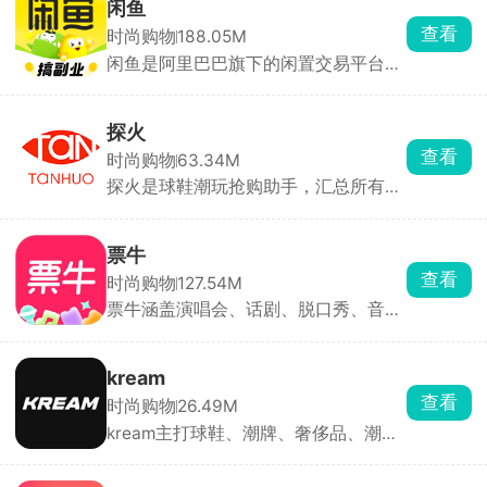
并根据自己的需求进行预订，省去了在
闲鱼
现场排队等待选座的麻烦。对于还未开
查看
时尚购物
188.05M
始售票的活动，用户可以设置抢票提
闲鱼是阿里巴巴旗下的闲置交易平台，
醒，确保准时开始抢票，不错过任何一
用户可一键转卖个人淘宝账号中“已买
场精彩活动。用户购买的门票可以选择
到宝贝”。支持手机拍照上传闲置物
快递送票或现场取票。选择快递送票
品，添加商品图片、描述、价格等信
时，用户可以在家就能拿到门票，并在
探火
息，快速发布商品。买卖双方可通过平
订单中随时查看配送进度。所有门票均
查看
时尚购物
63.34M
台内置的私聊功能进行沟通，协商价
经过官方授权，保证是正品，让用户放
探火是球鞋潮玩抢购助手，汇总所有新
格、交付方式等交易细节。交易完成
心购票。
品发售时间，按日期排列，直接订阅喜
后，双方可互相评价，为其他用户提供
欢的鞋款品牌，临近开售自动跳转到购
参考，建立信任机制。平台提供纠纷处
买页面。就算是毫无预告的临时补货、
理机制，如闲鱼小法庭，由资深买卖家
票牛
突发放货，也能秒捕捉，手机弹窗、短
共同协助判定问题。
查看
时尚购物
127.54M
信双重通知，比手动刷新快很多，捡漏
票牛涵盖演唱会、话剧、脱口秀、音乐
必备。
节、体育赛事等各类演出，支持在线选
座与热门演出抢票，还可进行二手票担
保转让。承诺假票退一赔三、无票先行
kream
赔付，部分订单支持芝麻信用先看后
查看
时尚购物
26.49M
付。
kream主打球鞋、潮牌、奢侈品、潮玩
及数码等潮流单品，模式与得物相似。
所有商品均经鉴定中心查验后发货，确