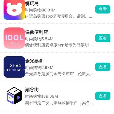
保正品。同时汇集全球限量款发售信息
纷玩岛
与抽签渠道，价格透明、交易安全。
查看
时尚购物
98.31M
纷玩岛购票app提供演唱会、话剧、大
咖秀门票。支持各类票务抢先预定服
务，第一手掌握最新演出资讯，开启预
售提醒，纷玩岛相较于其他主流平台会
偶像便利店
提前开放购票通道，为用户提供了更早
查看
时尚购物
5.84M
的购票机会以及更严格的实名制保障。
偶像便利店安卓版app是专为韩娱明星
爱豆们打造的周边好物商店。汇聚了韩
流人气组合的珍贵周边产品，专辑、签
名照、海报以及明星同款好物等等，价
金光票务
格明细，每一件商品都有详情的介绍，
查看
时尚购物
2.98M
正品包邮，秒拍秒发，快速送达粉丝们
金光票务是澳门金光综艺馆、伦敦人综
的手上。
艺馆配套的官方票务平台，想去澳门看
演唱会基本都会用到。包含歌手巡演、
音乐会、艺术展，比如 teamLab 展览
潮谷街
票也在这里发售。开票时是排队等候模
查看
时尚购物
139.09M
式，提前注册账号、填好个人信息能节
潮谷街是二次元潮玩购物平台，卖各类
省时间，支持在线选座，购票成功后有
正版周边。手办、盲盒、卡牌、吧唧品
电子票，也能线下售票点取票。你可以
类很全，超多游戏动漫联名款。有直播
订阅感兴趣的演出，开票第一时间收到