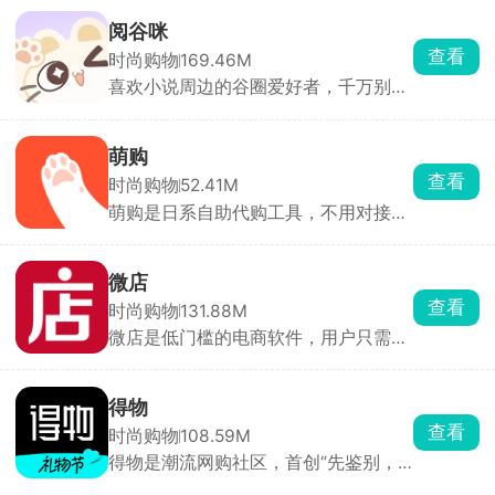
接连上日本亚马逊、煤炉、乐天这些大
平台，二次元谷子、美妆、漫画、文具
阅谷咪
都有，不用自己找转运，平台全包采
查看
时尚购物
169.46M
购、仓储和直邮，日本仓还能免费放
喜欢小说周边的谷圈爱好者，千万别错
90 天，多单合箱能省不少运费。
过阅文自研的阅谷咪，全线周边均为官
方授权，入手任意谷子、色纸或是收藏
卡，都能自动点亮对应藏品页面，集齐
萌购
整套还能解锁专属收藏成就。重复闲置
查看
时尚购物
52.41M
藏品能直接和其他玩家互换，轻松补齐
萌购是日系自助代购工具，不用对接日
缺款。还有专属许愿抽卡玩法，实时推
本店家沟通，粘贴日站商品链接就能自
送喜爱IP的新款周边提醒，全职高手、
动下单采购。包括亚马逊、骏河屋等上
诡秘之主等热门网文系列全覆盖。
千家日网，手办、漫画、声优碟片、游
微店
戏周边全都能买，页面自带中文翻译，
查看
时尚购物
131.88M
看不懂日文也能轻松挑选正版好物。全
微店是低门槛的电商软件，用户只需使
程支付宝结算，门槛很低。独有团发拼
用手机号码即可快速注册开店，无需复
邮模式，多人合并包裹分摊运费，大幅
杂的审核流程。支持个人和企业开店，
省下跨境物流开销，也支持直邮包清关
企业需提供营业执照等资质进行认证。
线路适配大件商品。
得物
可一键同步淘宝商品，减少重复操作，
查看
时尚购物
108.59M
提高效率。提供拼团、优惠券、分销、
得物是潮流网购社区，首创“先鉴别，
会员体系等多样化营销工具，帮助用户
后发货”模式，通过多道查验工序确保
提升转化率。不会向用户收取任何手续