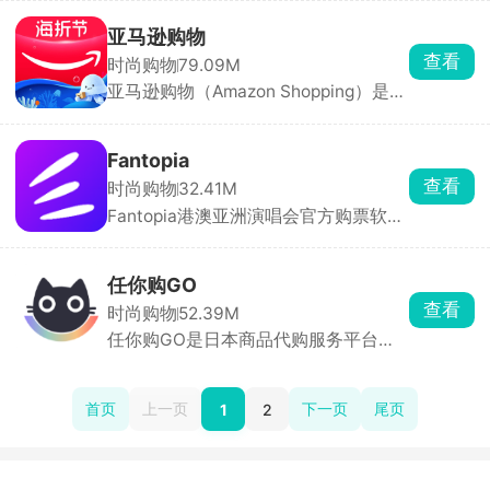
商品正品率，降低用户购物风险。社区
费、佣金等费用，让开店变得更加经济
内容涵盖球鞋文化、时尚趋势、联名款
实惠。
亚马逊购物
发售等，成为年轻用户获取潮流信息的
查看
时尚购物
79.09M
主要渠道。用户可虚拟试穿鞋履、配
亚马逊购物（Amazon Shopping）是亚
饰，直观感受上身效果。球鞋等商品支
马逊官方推出的移动端综合电商应用，
持720度旋转查看细节，提升决策效
海外直邮满 300 元免运费，最快 2 日
率。用户可出价购买商品，平台匹配最
达。App 内实时显示关税、运费与清关
优价格，促进公平交易。
Fantopia
进度，全程透明。中国用户专享新人满
查看
时尚购物
32.41M
减券、会员专享价、每日“Z 秒杀”限量
Fantopia港澳亚洲演唱会官方购票软
抢购，价格比 PC 端更低。支付宝、微
件，给粉丝提供抢正规原价票、买官方
信、银联、Visa、MasterCard 全支
周边、查行程动态，主打香港、澳门、
持，人民币结算免换汇烦恼。
东南亚等地的演唱会、见面会、音乐
任你购GO
节、话剧等门票，兼做官方周边与追星
查看
时尚购物
52.39M
社区。
任你购GO是日本商品代购服务平台，
支持煤炉、日本亚马逊、雅虎日拍、骏
河屋、乐天等3000多家日本电商网站
的商品代购服务。平台经常推出促销活
首页
上一页
下一页
尾页
1
2
动，并提供各种优惠券，让用户享受更
多购物优惠。所有商品均从原产地直
采，确保正品无忧，让用户购物更安
心。购买多件商品时，用户可以享受免