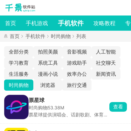
手机软件
首页
手机游戏
攻略教程
专
首页
手机软件
时尚购物
列表
全部分类
拍照美颜
音影视频
人工智能
学习教育
系统工具
游戏助手
社交聊天
生活服务
漫画小说
效率办公
新闻资讯
时尚购物
浏览器
旅行交通
票星球
查看
时尚购物
53.38M
票星球提供演唱会、话剧歌剧、体育赛
事、音乐会、儿童亲子会等活动门票。
在购票时，用户可以选择座位或区域，