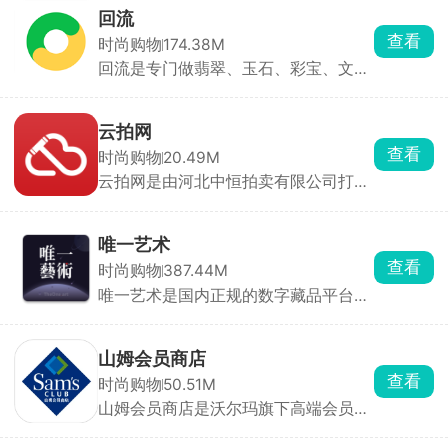
现场拆盒，盲盒能看到库存和概率，相
通知。
回流
对透明。商品配有防伪编码，能够核验
查看
时尚购物
174.38M
真伪。还支持藏品二手寄售、拼团抢
回流是专门做翡翠、玉石、彩宝、文玩
购。喜欢收集谷、玩卡牌盲盒的同好可
古玩的线上交易平台。想买可以逛平台
以逛逛。
直播间，所有货品都会经过专业鉴定。
手里闲置翡翠、首饰想出手，可以走寄
云拍网
拍竞拍，多个商家出价竞价，最高 48
查看
时尚购物
20.49M
小时出结果，价格满意就能回款，觉得
云拍网是由河北中恒拍卖有限公司打造
出价不合适平台还能包邮退回。
的废旧物资拍卖平台，以“公平公正”的
交易理念进行各种拍卖活动，平台交易
安全有保障，价格透明，在这里可以随
唯一艺术
时拍卖心仪的物品，以好价得手，买卖
查看
时尚购物
387.44M
交易非常的安全放心。
唯一艺术是国内正规的数字藏品平台，
有敦煌、文博 IP 还有独立画师的原创
作品，每一份藏品都会上链存证，相当
于打上专属编号，区分盗版。在这里可
山姆会员商店
以蹲新品发售，参与抽签、抢购数字藏
查看
时尚购物
50.51M
品，也有盲盒、拍卖玩法，买到的藏品
山姆会员商店是沃尔玛旗下高端会员制
会存在个人账号里。
商超的官方购物平台，打开 App 即可把
全球 800+ 门店的 5 000+ 精选商品装