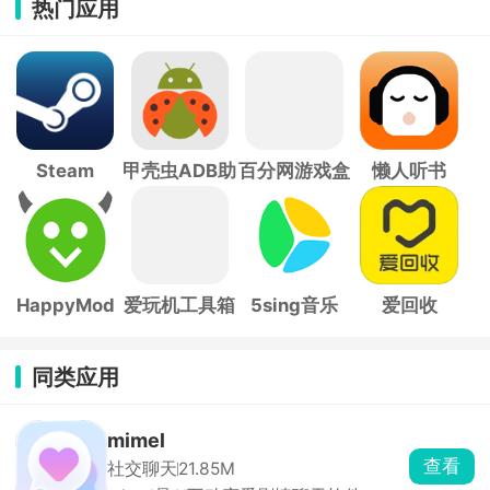
热门应用
Steam
甲壳虫ADB助
百分网游戏盒
懒人听书
手
子
HappyMod
爱玩机工具箱
5sing音乐
爱回收
同类应用
mimel
查看
社交聊天
21.85M