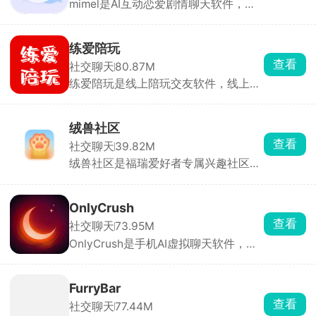
mimel是AI互动恋爱剧情聊天软件，角
色库分类齐全，包含忠犬、傲娇、病
娇、校园学长、偶像、异世界角色等，
点开就能一对一私聊。也可以自定义创
练爱陪玩
建专属AI，从零打造专属虚拟伴侣，所
查看
社交聊天
80.87M
有互动剧情全由你掌控。
练爱陪玩是线上陪玩交友软件，线上陪
玩支持王者、吃鸡、原神、金铲铲等热
门手游，可找技术打手冲段位，或是娱
乐型陪玩唠嗑整活。也有非游戏陪伴选
绒兽社区
择，语音视频聊天、声优哄睡、早起叫
查看
社交聊天
39.82M
醒、唱歌才艺表演、虚拟恋人体验，直
绒兽社区是福瑞爱好者专属兴趣社区，
接给心仪的陪玩下单，平台派单速度
直接匹配同城圈内小伙伴随缘交友，支
快。
持私聊、群聊，发图、发文件沟通约稿
很顺畅。画师可以上架稿件接单，普通
OnlyCrush
玩家可以发布作品，圈内创作供需对接
查看
社交聊天
73.95M
很直接。圈内同好聚集度很高，不用在
OnlyCrush是手机AI虚拟聊天软件，广
综合平台费劲找同好。
场有各种设定的AI角色。自带固定性
格、说话习惯和背景介绍，不用费心调
教，挑一个感兴趣的直接开聊。免费基
FurryBar
础对话没有严格次数限制，闲暇闲聊完
查看
社交聊天
77.44M
全够用。还有夜间电台讲故事、念文