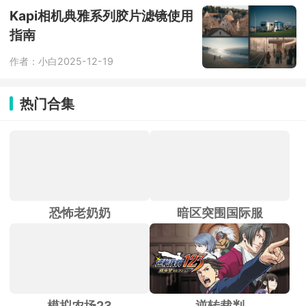
Kapi相机典雅系列胶片滤镜使用
指南
作者：小白
2025-12-19
热门合集
恐怖老奶奶
暗区突围国际服
模拟农场23
逆转裁判