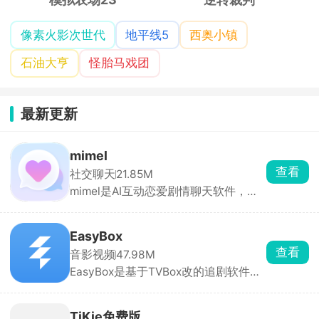
像素火影次世代
地平线5
西奥小镇
石油大亨
怪胎马戏团
最新更新
mimel
查看
社交聊天
21.85M
mimel是AI互动恋爱剧情聊天软件，角
色库分类齐全，包含忠犬、傲娇、病
娇、校园学长、偶像、异世界角色等，
点开就能一对一私聊。也可以自定义创
EasyBox
建专属AI，从零打造专属虚拟伴侣，所
查看
音影视频
47.98M
有互动剧情全由你掌控。
EasyBox是基于TVBox改的追剧软件，
能看全网电影、电视剧、动漫，主流平
台独播的都有。可以手动加订阅源，换
线路超方便，高清蓝光随便看，还能投
TiKie免费版