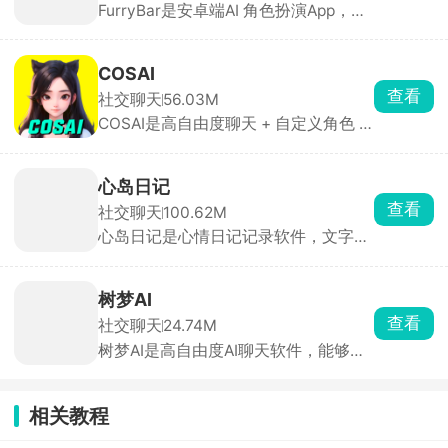
FurryBar是安卓端AI 角色扮演App，中
案，熬夜、失眠的时候用来放松助眠刚
文别称“冒险酒馆”。用户既可以和官方/
刚好。
他人创建的毛茸茸角色谈恋爱、跑团冒
险，也能在社区里晒自己的绘画、兽
COSAI
装、写作和梗图，整体氛围偏二次元、
查看
社交聊天
56.03M
偏 fur 向。适合兽圈爱好者、语C玩
COSAI是高自由度聊天 + 自定义角色 +
家、剧本杀/跑团党、绘画写作者。喜
互动剧情的虚拟社交 App，基本无敏感
欢兽圈文化 or 想体验“ GPT 跑团”的朋
词过滤，用户可畅所欲言。支持文字、
友值得一试。
语音、图片三种输入，AI 可回图片/语
心岛日记
音，部分角色还能发送表情包与情绪动
查看
社交聊天
100.62M
作。内置 100+ 立绘角色，每个角色都
心岛日记是心情日记记录软件，文字、
有独立背景线与语音包，可自定义外
涂鸦、图片、语音都能写日记，自动生
貌、性格、声线与剧情剧本，AI 会记录
成情绪月历，看清心情变化。可写未来
用户偏好、历史对话与情绪走向，越聊
信件，定时寄给以后的自己，像时间胶
越贴合个人风格。既能 24 h 陪聊，也
树梦AI
囊。还能够匿名开麦聊天，没人知道你
能写互动剧、群聊飙戏，是目前自由度
查看
社交聊天
24.74M
是谁，随便说心事。自动匹配当下和你
较高的 AI 树洞与创作工具。
树梦AI是高自由度AI聊天软件，能够沉
情绪一样的人，互相安慰。画风软萌温
浸式玩仙侠、规则怪谈、动漫同人、历
暖，隐私保护到位。
史权谋文字剧情。不用自己搭建设定，
选中剧本输入对话行动，AI 顺着你的行
相关教程
为实时推进剧情，不同回答走向完全不
一样的结局，反复玩都有新鲜感。