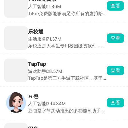
屏、离线下载。找剧快、更新及时，追
查看
人工智能
11.86M
剧党必备。
TiKie免费版能够满足你所有的虚拟陪
伴需求，里面含有故事、动漫、游戏、
霸总、原创等多种虚拟角色类型，每个
角色都拥有独特的外貌、性格和聊天风
乐校通
格，能根据设定与对话内容做出符合人
查看
生活服务
71.37M
设的回应，代入感极强。聊天支持文
乐校通是大学生专用校园缴费软件，洗
字、语音输入，也可直接选择AI生成的
澡、吃饭、打水、洗衣机、宿舍交电费
灵感回复。
全都在这一个APP搞定，不用再到处找
实体卡、排队充值。需要先选对应学校
TapTap
实名绑定才能用，充值走微信支付宝，
查看
游戏助手
28.57M
每一笔花销都能查账单。不少高校澡堂
TapTap是第三方手游下载社区，基于
和食堂都在用，是住校刚需工具。
下载、评分、时长等大数据、编辑人工
挑选，首页每日更新今日推荐。评分仅
来自平台实名玩家，帮助快速种草。云
豆包
玩游戏无需下载，点开即玩 30 分钟高
查看
人工智能
394.34M
清流式试玩，省存储、低配置也能体验
豆包是字节跳动推出的多功能AI助手，
3A 手游。每款游戏自带论坛，支持图
为用户提供内容创作、信息查询、自然
文/视频攻略、问答、官方公告，玩家
语言处理等一站式服务。豆包能快速理
可直接 @ 开发者提 BUG。同时一键预
解用户问题，提供直击重点的答案。支
约未上线游戏，开测/发版自动推送，