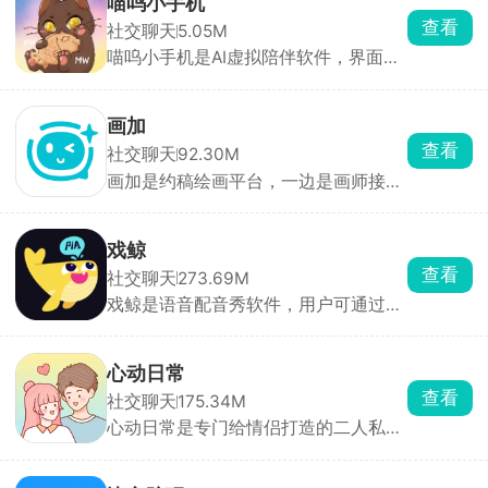
喵呜小手机
周边、季节周边、立牌、杂志周边全部
查看
社交聊天
5.05M
是正版官方货源，不用担心买到假货。
喵呜小手机是AI虚拟陪伴软件，界面是
每次消费积攒积分，能兑换限定周边、
软萌黑猫主题锁屏，解锁之后就像打开
抽奖资格。
一台专属私人手机，用来和 AI 角色谈
心、沉浸式角色扮演特别合适。首页除
画加
了 AI 聊天入口，还有喝水打卡、备忘
查看
社交聊天
92.30M
录、纪念日提醒这些小工具，日常细碎
画加是约稿绘画平台，一边是画师接单
小事都能随手记录，24小时随时可以找
赚钱，一边是普通人定制绘画，对比私
AI 搭话。
下微信约稿最大优势就是平台担保，不
容易被跑单、翻车扯皮。平时没事可以
戏鲸
直接刷广场社区，海量二次元插画、同
查看
社交聊天
273.69M
人作品随便看，收藏喜欢的画师，评论
戏鲸是语音配音秀软件，用户可通过手
交流绘画技巧，新手画师也能在圈子里
机与好友或陌生人实时语音，进行角色
发作品涨人气、积累客源。
扮演、剧情配音、朗诵、小品等表演，
满足表演欲与创作需求。从电影、动漫
心动日常
到剧情歌、解说等多样化剧本，用户可
查看
社交聊天
175.34M
自由选择角色，分配台词，配合BGM和
心动日常是专门给情侣打造的二人私密
音效增强表演效果。让配音爱好者无需
小软件，两个人互相授权之后，能实时
专业设备即可参与，降低创作门槛，鼓
看到对方位置、全天出行轨迹，到达目
励用户秀出个性。