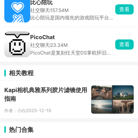
的地、出门坐车、手机解锁、熬夜玩手
比心陪玩
机都会自动发提醒。里面全是情侣专属
查看
社交聊天
157.54M
甜蜜玩法，还有情侣必做 100 件事打卡
比心陪玩是国内领先的游戏陪玩平台，
清单，写双人日记，纪念日、生日软件
拥有庞大的用户群体和丰富的游戏资
会提前提醒，不会错过重要日子。
源。800万电竞大神提供技术陪练、上
分指导、娱乐互动等服务，满足玩家多
PicoChat
样化需求。多支明星战队入驻，如
查看
社交聊天
23.34M
EDG、FPX、LNG等，玩家可与职业选
PicoChat是复刻任天堂DS掌机怀旧聊
手连麦开黑、参与青训招募、观看语音
天的绘图聊天软件，打开就是 80×60
直播。除游戏陪玩外，还提供声优聊
像素的复古小画布，配微型键盘和像素
天、恋爱咨询、占星手绘等个性化服
emoji，能手写、涂鸦、插表情，还能
务，满足用户多样化需求。
相关教程
撤销、存收藏，和原版 PictoChat 一模
一样。
Kapi相机典雅系列胶片滤镜使用
指南
作者：小白
2025-12-19
热门合集