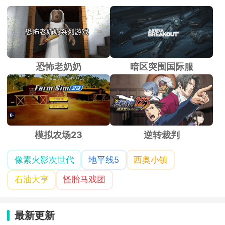
恐怖老奶奶
暗区突围国际服
模拟农场23
逆转裁判
像素火影次世代
地平线5
西奥小镇
石油大亨
怪胎马戏团
最新更新