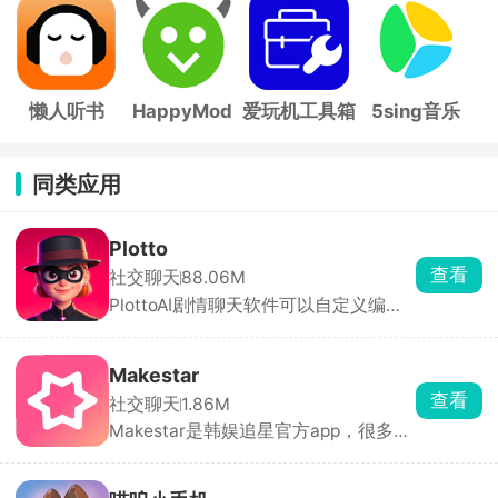
帧
手
子
懒人听书
HappyMod
爱玩机工具箱
5sing音乐
同类应用
Plotto
查看
社交聊天
88.06M
PlottoAI剧情聊天软件可以自定义编辑
剧本，设定完整的框架，与感兴趣的AI
角色开启互动聊天对话，沉浸式体验你
的故事。在Plotto软件中拥有海量的AI
Makestar
人设，可以根据自己的喜好进行搜索，
查看
社交聊天
1.86M
每一位角色都有详细的性格和背景介
Makestar是韩娱追星官方app，很多团
绍，每日登录签到，解锁更多的角色，
回归会在Makestar开专属预售，下单
添加好友互动聊天，分享朋友圈等，在
会送平台独家特典小卡、明信片、相框
Plotto上体验真实的情感寄托陪伴。
这些赠品。除了正规专辑，还有演唱会