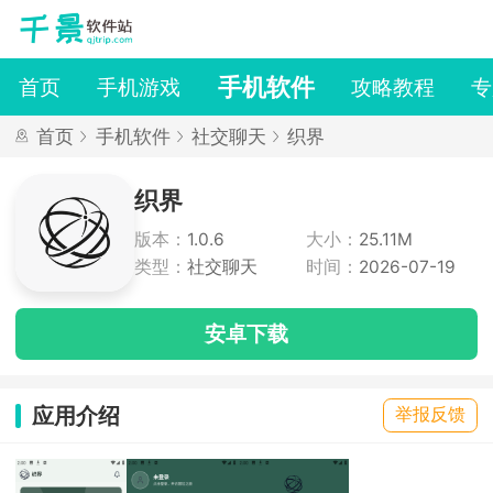
手机软件
首页
手机游戏
攻略教程
专
首页
手机软件
社交聊天
织界
织界
版本：
1.0.6
大小：
25.11M
类型：
社交聊天
时间：
2026-07-19
安卓下载
应用介绍
举报反馈