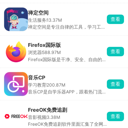
费追剧看电视。点播资源特别全，院线
家。
新电影、国产连续剧、海外剧集、综
艺、动漫、纪录片全都有，播放支持多
禅定空间
条线路切换，家里网络卡顿可以切换
查看
生活服务
13.37M
源，清晰度从标清到蓝光自由选。
禅定空间是专注自律的工具，学习工作
忍不住刷短视频，开启设定时长后，除
了打电话、相机，所有软件直接锁死打
不开，弹窗通知全部屏蔽，想刷抖音、
Firefox国际版
打游戏完全没机会。后台完整记录每日
查看
浏览器
588.97M
专注时长、玩手机时长、锁机次数，用
Firefox国际版是干净、安全、自由的浏
图表直观看见时间花在哪，方便复盘调
览器，默认拦截所有广告跟踪，无广告
整作息。还有强制懒人闹钟，必须起身
推送，界面清爽。支持隐私模式、阅读
完成小操作才能关掉闹钟，改善赖床。
器、跨设备同步，密码自动保存填充。
音乐CP
能装广告拦截等插件，自定义主题和布
查看
学习教育
200.87M
局。
音乐CP是自学乐器APP，跟着热门流行
歌练琴，边闯关边学会弹唱。整首歌会
拆成旋律、和弦、分解、扫弦四个阶段
循序渐进练，零基础也能稳步上手，不
FreeOK免费追剧
用硬啃枯燥乐理教材。全网热门流行曲
查看
音影视频
3.38M
持续更新，还有音乐社区，能看其他新
FreeOK免费追剧软件里面汇集了全网
手的练琴作品，互相交流打卡，一个人