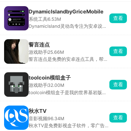
DynamicIslandbyGriceMobile
查看
系统工具
6.53M
DynamicIsland灵动岛专注为安卓设备
带来媲美iOS系统的灵动岛交互与视觉
体验。软件支持全局高度自定义，从灵
动岛的尺寸、位置、圆角、透明度，到
誓言连点
组件样式、通知动效、配色主题、交互
查看
游戏助手
25.66M
逻辑均可自由调节，用户可根据机型与
誓言连点是免费的安卓连点工具，帮你
审美打造独一无二的桌面形态。
自动点屏幕、解放双手。打开后只要开
启无障碍和悬浮窗权限就能用，还能录
制一整套手势循环回放。参数可以自由
toolcoin模组盒子
调整，间隔能设到毫秒，还带随机偏移
查看
游戏助手
32.00M
和抖动，更像真人操作，不容易被检
toolcoin模组盒子是我的世界基岩版模
测。
组资源工具箱，模组分好类，软件会自
动检测你的游戏版本，避开版本冲突导
致闪退，点一下直接导入游戏。换装、
秋水TV
改画面质感直接套用，还能提前预览皮
查看
音影视频
96.34M
肤全身效果，挑起来很直观。还能上传
秋水TV是免费影视盒子软件，零广告免
自制皮肤、模组、地图分享给其他玩