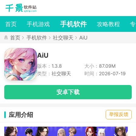
手机软件
首页
手机游戏
攻略教程
专
首页
手机软件
社交聊天
AiU
AiU
版本：
1.3.8
大小：
87.09M
类型：
社交聊天
时间：
2026-07-19
安卓下载
应用介绍
举报反馈