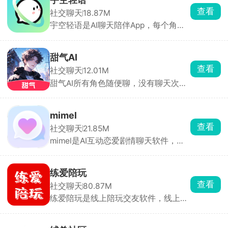
让追星、买周边、做公益、多国聊天都
查看
社交聊天
18.87M
在一个 App 完成。支持直播、多机位全
宇空轻语是AI聊天陪伴App，每个角色
息舞台、幕后视频、语音留言、线上签
有独立人设、背景故事、对话风格，24
售，时间轴形式收录艺人从出道到巅峰
小时在线秒回。也能自定义角色，头
的高清影像。粉丝点亮虚拟星星就能做
像、名字、性格、背景、开场白都支持
慈善，二创还能上偶像主页。适合想跨
甜气AI
自定义。操作简单，适合解压、倾诉、
国追星、买周边、做公益“三合一”的用
查看
社交聊天
12.01M
玩角色扮演。
户。
甜气AI所有角色随便聊，没有聊天次数
限制。校园少年、古风仙侠、科幻、温
柔恋人各种人设全都有，可以给他发消
息，发图片，自定义聊天走向。对平台
mimel
提供的角色不感兴趣，还可以自行创建
查看
社交聊天
21.85M
新角色，从外貌到性格、背景、说话风
mimel是AI互动恋爱剧情聊天软件，角
格全都可以自定义，随时随地开启沉浸
色库分类齐全，包含忠犬、傲娇、病
式对话。
娇、校园学长、偶像、异世界角色等，
点开就能一对一私聊。也可以自定义创
练爱陪玩
建专属AI，从零打造专属虚拟伴侣，所
查看
社交聊天
80.87M
有互动剧情全由你掌控。
练爱陪玩是线上陪玩交友软件，线上陪
玩支持王者、吃鸡、原神、金铲铲等热
门手游，可找技术打手冲段位，或是娱
乐型陪玩唠嗑整活。也有非游戏陪伴选