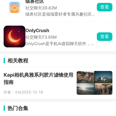
绒兽社区
择，语音视频聊天、声优哄睡、早起叫
查看
社交聊天
39.82M
醒、唱歌才艺表演、虚拟恋人体验，直
绒兽社区是福瑞爱好者专属兴趣社区，
接给心仪的陪玩下单，平台派单速度
直接匹配同城圈内小伙伴随缘交友，支
快。
持私聊、群聊，发图、发文件沟通约稿
很顺畅。画师可以上架稿件接单，普通
OnlyCrush
玩家可以发布作品，圈内创作供需对接
查看
社交聊天
73.95M
很直接。圈内同好聚集度很高，不用在
OnlyCrush是手机AI虚拟聊天软件，广
综合平台费劲找同好。
场有各种设定的AI角色。自带固定性
格、说话习惯和背景介绍，不用费心调
教，挑一个感兴趣的直接开聊。免费基
相关教程
础对话没有严格次数限制，闲暇闲聊完
全够用。还有夜间电台讲故事、念文
案，熬夜、失眠的时候用来放松助眠刚
Kapi相机典雅系列胶片滤镜使用
刚好。
指南
作者：小白
2025-12-19
热门合集