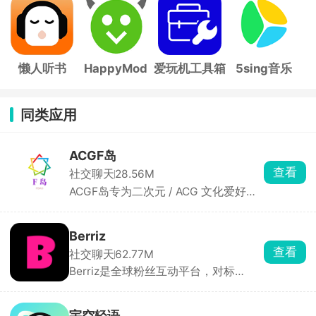
帧
手
子
懒人听书
HappyMod
爱玩机工具箱
5sing音乐
同类应用
ACGF岛
查看
社交聊天
28.56M
ACGF岛专为二次元 / ACG 文化爱好者
打造的轻量级社区交流与创作分享平
台，聚焦于动漫、漫画、游戏和轻小说
等二次元核心内容，创作者可以自由发
Berriz
布自己的作品，还可以一键参与自己喜
查看
社交聊天
62.77M
欢的话题，发表观点、分享心得，与其
Berriz是全球粉丝互动平台，对标
他漫友随时在线互动。
Hybe 的 Weverse，面向全球多语种用
户，内置 28 种语言实时翻译，同时覆
盖 K-Pop、演员、网红甚至二次元IP，
宇空轻语