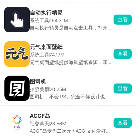
自动切片并下发任务，无需手动导
党、Root 党、ROM 开发者的随身解包
STL。打印结束后自动生成15s缩时短
利器 。
自动执行精灵
片，可直接保存到相册。同一账号可绑
查看
系统工具
164.31M
定多台打印机，实时查看剩余耗材、打
自动执行精灵是自动点击工具，打开无
印进度。打印完成、耗材耗尽、温度异
障碍权限就能用。点击录制，手动操作
常均通过系统通知，新手也能轻松玩转
一遍点击、滑动、长按，然后保存操作
3D打印机。
循环回放，能调点击快慢、按压时长、
元气桌面壁纸
循环次数。日常能用的场景特别多，手
查看
系统工具
74.17M
游挂机收资源、重复日常任务，各类
元气桌面壁纸提供海量壁纸资源，涵盖
APP 每日一键签到，看小说、短视频设
自然风光、动漫游戏、明星偶像、抽象
置自动翻页滑动，做好的脚本可以生成
艺术等多种类型，壁纸库持续更新，部
分享码发给朋友直接导入使用。
分壁纸支持用户自定义互动效果，如根
图司机
据鼠标位置变化、点击触发动画等，让
查看
拍照美颜
20.25M
桌面更加个性化。同时提供多种主题和
图司机，不会 PS、完全不懂设计也能
皮肤选择，用户可以根据个人喜好自定
作图。点开喜欢的模板，直接修改文字
义桌面的外观和风格。还有天气预报、
内容、价格、店名，替换自己的产品照
日历、待办事项等桌面小组件，用户可
片，就能直接保存导出，十几秒就能做
以根据需求自由选择和调整。
ACGF岛
出一张像样的海报，不用花钱找美工。
查看
社交聊天
28.56M
自带 AI 一键抠图，商品、人像抠边很
ACGF岛专为二次元 / ACG 文化爱好者
干净，做合成图、换背景特别省事，还