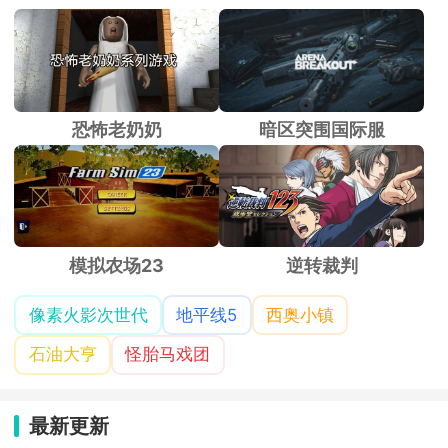
恐怖老奶奶
暗区突围国际服
模拟农场23
逆转裁判
像素火影次世代
地平线5
西奥小镇
石油大亨
怪胎马戏团
最新更新