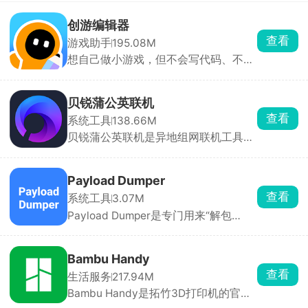
创游编辑器
查看
游戏助手
195.08M
想自己做小游戏，但不会写代码、不会
画画，那可以用创游编辑器。手机上就
能做，只需拖拽人物、道具就能搭建。
新手照着模板改一改，十几分钟就能做
贝锐蒲公英联机
出一张可玩的关卡。做完作品一键发布
查看
系统工具
138.66M
到社区，全网玩家都能玩你做的游戏，
贝锐蒲公英联机是异地组网联机工具，
还能刷别人做的小游戏玩。除了做游
像泰拉瑞亚、星露谷物语、我的世界、
戏，也能拿来做像素动画、互动小故
饥荒、胡闹厨房这类只能本地WiFi联机
事，主打一个释放脑洞。
的游戏，所有人都装上这个APP，房主
Payload Dumper
直接选游戏开房间，把房间号发给朋
查看
系统工具
3.07M
友，对方输入房间号加入组网，俩人就
Payload Dumper是专门用来“解包
跟一个房间连一个WiFi一样，进游戏局
Android OTA 更新包”的手机端工具，
域网房间就能搜到彼此开黑。除了打游
把官方固件里的 payload.bin 拆分成
戏，偶尔也能用来远程访问家里的文件
boot.img、system.img、vendor.img
设备，功能很实在。
Bambu Handy
等独立镜像文件，方便刷机、Root、救
查看
生活服务
217.94M
砖或做 ROM 对比。自带文件选择器 +
Bambu Handy是拓竹3D打印机的官方
进度条，无需敲命令。摆脱电脑与命令
遥控器，看中模型后点一键打印，APP
行，在手机上点几下就能完成，是刷机