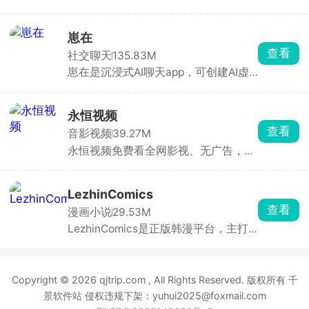
短篇全都有，还有各种分类榜单，智能
推荐你可能感兴趣的内容。支持离线下
载和免费听书，还有书友社区，能一起
崽在
聊剧情、分享好书，适合喜欢看小说的
查看
社交聊天
135.83M
人。
崽在是沉浸式AI聊天app，可创建AI虚
拟角色，在古风、都市、校园、恋爱等
剧情里沉浸式聊天，对话还能分支、改
结局。不满意就能随时调整，从人设到
永恒视频
声音全都是可控的，专属感强。
查看
音影视频
39.27M
永恒视频免费看全网影视、无广告，聚
合全网电影、电视剧、综艺、动漫、海
外剧、纪录片，支持关键词、演员、导
演搜索，基本搜啥有啥，拥有一个app
LezhinComics
就能看遍全网影视。
查看
漫画小说
29.53M
LezhinComics是正版韩漫平台，主打
条漫，很多独家神作别的地方看不到，
每天都更新。新用户能免费看几章，后
面要充硬币按章付费。漫画都是高清
Copyright © 2026 qjtrip.com , All Rights Reserved. 版权所有 千
的，能调阅读模式、夜间模式，还能离
线下载。每日免费章节、限时折扣都
景软件站 侵权违规下架：yuhui2025@foxmail.com
有，适合喜欢韩漫的漫迷。