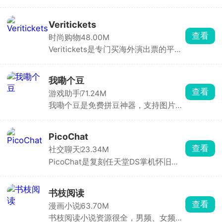
器，无在线曲库、无版权限制、不提供
音乐下载。本地播放稳定、格式兼容性
强、音质好。界面干净，无开屏、弹窗
Veritickets
与信息流广告，听歌无干扰。
查看
时尚购物
48.00M
Veritickets是专门买海外演出票的平
台，主打真票保证、12 小时内出票。买
五月天、孙燕姿、IVE 这些境外场特别
方便。承诺假票 / 无法入场全额退款 +
我嘞个豆
赔票价，电子票直接存在APP里，现场
查看
游戏助手
71.24M
扫码进。适合经常看港澳台、日韩、欧
我嘞个豆是免费拼豆神器，支持图片AI
美演唱会，怕买到假票、嫌官方难抢的
转图纸，适配多品牌色卡，精准配色。
人，跨境购票体验很稳。
内置辅助拼豆模式，高亮单色、标记进
度、局部放大，大幅降低拼豆难度。可
PicoChat
手绘像素画、自动统计豆子用量、管理
查看
社交聊天
23.34M
库存。带灵感社区可浏览分享作品，是
PicoChat是复刻任天堂DS掌机怀旧聊
拼豆爱好者必备工具。
天的绘图聊天软件，打开就是 80×60
像素的复古小画布，配微型键盘和像素
emoji，能手写、涂鸦、插表情，还能
书枝阅读
撤销、存收藏，和原版 PictoChat 一模
查看
漫画小说
63.70M
一样。
书枝阅读小说资源很全，男频、女频、