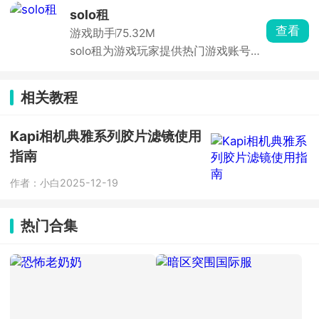
时在线。分身运行稳定，消息接收及
solo租
时，官方强调比市面上其他双开软件更
查看
游戏助手
75.32M
安全。
solo租为游戏玩家提供热门游戏账号的
按需租赁服务。汇集了全品类热门手游
的高端账号资源，满足用户低成本体验
高端账号的需求。支持按小时、按天等
相关教程
多种租赁模式，用户可根据需求选择短
时租赁或长期租赁，降低体验成本。每
笔订单都有平台担保，租前账号状态透
Kapi相机典雅系列胶片滤镜使用
明展示，租中出现问题客服10分钟内响
指南
应，租后自动解绑，全程无后顾之忧。
作者：小白
2025-12-19
热门合集