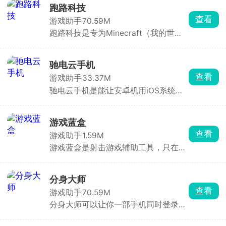
火、 爱心、一键托管每日任务。能大幅
跑路科技
节省手动刷图时间，快速积累蜡烛、爱
查看
游戏助手
70.59M
心、季蜡等资源。
跑路科技是专为Minecraft（我的世
界）玩家设计的游戏辅助工具。内置城
堡、村庄、现代别墅等数百种预设模
板，秒建复杂结构。支持自定义皮肤导
驰电云手机
入、外观更换、材质预览。还能修改时
查看
游戏助手
33.37M
间、天气、难度、玩家属性（生命值、
驰电云手机是能让安卓机用iOS系统的
饥饿值等）。
云手机软件，能玩 iOS专属手游，支持
24 小时挂机、自动刷本、多开账号，
本地手机不耗电、不发热、不耗流量。
游戏蓝盒
配置可选，新用户1元就能试。适合想
查看
游戏助手
1.59M
跨系统玩游戏、需要长时间挂机或多开
游戏蓝盒是射击游戏辅助工具，只在屏
养号的人。
幕上叠准星和辅助线，安全不封号。有
十字、圆环等多种准星，颜色、大小、
透明度随便调。还有横竖斜线、圆圈辅
分身大师
助定位，外加倒计时器记技能CD。
查看
游戏助手
70.59M
分身大师可以让你一部手机同时登录多
个账号，几乎所有应用都能双开甚至多
开，工作生活互不干扰，游戏大小号同