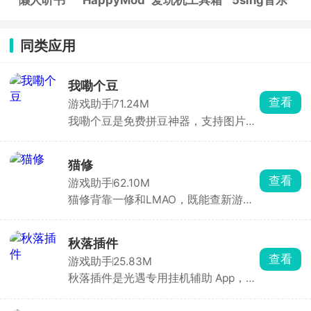
同类应用
我嘞个豆
查看
游戏助手
71.24M
我嘞个豆是免费拼豆神器，支持图片AI
转图纸，适配多品牌色卡，精准配色。
内置辅助拼豆模式，高亮单色、标记进
度、局部放大，大幅降低拼豆难度。可
猫修
手绘像素画、自动统计豆子用量、管理
查看
游戏助手
62.10M
库存。带灵感社区可浏览分享作品，是
猫修背靠一修和LMAO，既能查新游资
拼豆爱好者必备工具。
讯、绑 Steam 管理游戏库、通关攻
略，又能下载海外游戏汉化补丁。自带
玩家社区，能分享存档、找队友，发帖
秋落插件
攒积分还能抽游戏 KEY。日常找汉化、
查看
游戏助手
25.83M
查攻略、微调单机用它很方便。
秋落插件是光遇专用挂机辅助 App，无
需卡密、悬浮窗启动、操作极简。能自
动跑图全地图、智能避障、精准收集烛