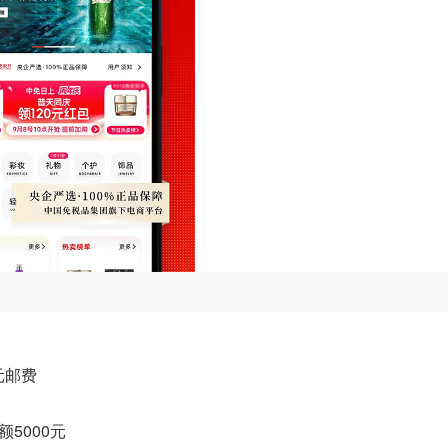
元邮费
5000元