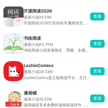
地漫画与在线漫画源，可自由添加或编
写新源，实现一个应用聚合全网资源。
内置智能书架可自动扫描本地文件并按
开源阅读2026
系列、作者、标签分类，也支持批量导
查看
漫画小说
14.51M
入、离线下载、图片收藏与自定义存储
开源阅读2026打造你的专属阅读页，
路径。适合追求高度自定义、跨设备同
只要你花 5 分钟导入书源，它就能瞬间
步与本地收藏的漫画爱好者。
变成你的私人专属图书馆，让你彻底告
别付费和广告，回归阅读本身。开源阅
书枝阅读
读本身不提供任何书籍内容，而是通过
查看
漫画小说
63.70M
强大的书源系统，让你聚合全网资源，
书枝阅读小说资源很全，男频、女频、
并深度定制阅读体验。
短篇全都有，还有各种分类榜单，智能
推荐你可能感兴趣的内容。支持离线下
载和免费听书，还有书友社区，能一起
LezhinComics
聊剧情、分享好书，适合喜欢看小说的
查看
漫画小说
29.53M
人。
LezhinComics是正版韩漫平台，主打
条漫，很多独家神作别的地方看不到，
每天都更新。新用户能免费看几章，后
面要充硬币按章付费。漫画都是高清
漫画铺
的，能调阅读模式、夜间模式，还能离
查看
漫画小说
16.53M
线下载。每日免费章节、限时折扣都
漫画铺是安卓免费的漫画阅读软件，国
有，适合喜欢韩漫的漫迷。