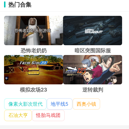
热门合集
恐怖老奶奶
暗区突围国际服
模拟农场23
逆转裁判
像素火影次世代
地平线5
西奥小镇
石油大亨
怪胎马戏团