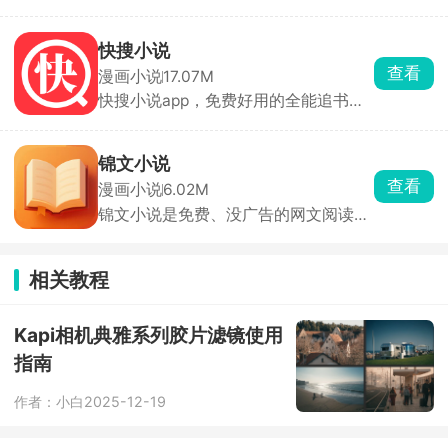
漫、日漫、韩漫全都有，全彩高清阅读
体验超丝滑。自动记录阅读进度，支持
手动书签。界面干净简单，找漫快，能
快搜小说
收藏追更、自动提醒更新，安卓党看漫
查看
漫画小说
17.07M
画必备。
快搜小说app，免费好用的全能追书阅
读神器，海量小说一键搜索、免费畅
读，多样阅读与追书模式满足你的使用
习惯。丰富护眼模式、多款背景色自由
锦文小说
选择，兼顾阅读舒适与用眼健康，操作
查看
漫画小说
6.02M
简单便捷，是日常追文看书的绝佳选
锦文小说是免费、没广告的网文阅读
择。
器，里面玄幻、都市、言情、武侠都
有，男频女频分得很清楚，不用花钱就
能随便看。阅读时能随便调字体、背
相关教程
景，还有夜间模式，也能导入自己的
TXT。书架能自动存进度，多设备同
步。
Kapi相机典雅系列胶片滤镜使用
指南
作者：小白
2025-12-19