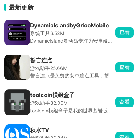
最新更新
DynamicIslandbyGriceMobile
查看
系统工具
6.53M
DynamicIsland灵动岛专注为安卓设备
带来媲美iOS系统的灵动岛交互与视觉
体验。软件支持全局高度自定义，从灵
动岛的尺寸、位置、圆角、透明度，到
誓言连点
组件样式、通知动效、配色主题、交互
查看
游戏助手
25.66M
逻辑均可自由调节，用户可根据机型与
誓言连点是免费的安卓连点工具，帮你
审美打造独一无二的桌面形态。
自动点屏幕、解放双手。打开后只要开
启无障碍和悬浮窗权限就能用，还能录
制一整套手势循环回放。参数可以自由
toolcoin模组盒子
调整，间隔能设到毫秒，还带随机偏移
查看
游戏助手
32.00M
和抖动，更像真人操作，不容易被检
toolcoin模组盒子是我的世界基岩版模
测。
组资源工具箱，模组分好类，软件会自
动检测你的游戏版本，避开版本冲突导
致闪退，点一下直接导入游戏。换装、
秋水TV
改画面质感直接套用，还能提前预览皮
查看