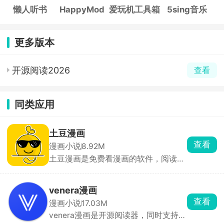
懒人听书
HappyMod
爱玩机工具箱
5sing音乐
更多版本
开源阅读2026
查看
同类应用
土豆漫画
查看
漫画小说
8.92M
土豆漫画是免费看漫画的软件，阅读体
验超棒，能开夜间模式，支持下拉式翻
页。喜欢的漫画可以订阅，更新会自动
提醒，还能离线下载，没网也能看。界
venera漫画
面简洁好上手，智能推荐也准，找漫、
查看
漫画小说
17.03M
追漫都省心，二次元爱好者必备。
venera漫画是开源阅读器，同时支持本