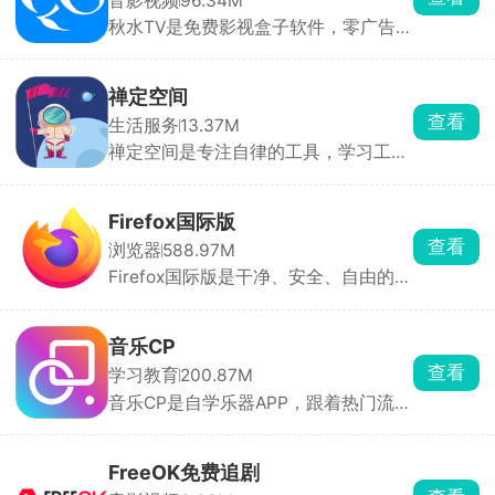
音影视频
96.34M
肤全身效果，挑起来很直观。还能上传
秋水TV是免费影视盒子软件，零广告免
自制皮肤、模组、地图分享给其他玩
费追剧看电视。点播资源特别全，院线
家。
新电影、国产连续剧、海外剧集、综
艺、动漫、纪录片全都有，播放支持多
禅定空间
条线路切换，家里网络卡顿可以切换
查看
生活服务
13.37M
源，清晰度从标清到蓝光自由选。
禅定空间是专注自律的工具，学习工作
忍不住刷短视频，开启设定时长后，除
了打电话、相机，所有软件直接锁死打
不开，弹窗通知全部屏蔽，想刷抖音、
Firefox国际版
打游戏完全没机会。后台完整记录每日
查看
浏览器
588.97M
专注时长、玩手机时长、锁机次数，用
Firefox国际版是干净、安全、自由的浏
图表直观看见时间花在哪，方便复盘调
览器，默认拦截所有广告跟踪，无广告
整作息。还有强制懒人闹钟，必须起身
推送，界面清爽。支持隐私模式、阅读
完成小操作才能关掉闹钟，改善赖床。
器、跨设备同步，密码自动保存填充。
音乐CP
能装广告拦截等插件，自定义主题和布
查看
学习教育
200.87M
局。
音乐CP是自学乐器APP，跟着热门流行
歌练琴，边闯关边学会弹唱。整首歌会
拆成旋律、和弦、分解、扫弦四个阶段
循序渐进练，零基础也能稳步上手，不
FreeOK免费追剧
用硬啃枯燥乐理教材。全网热门流行曲