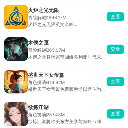
火炬之光无限
查看
冒险解谜
1698.17M
火炬之光无限英文名叫
Torchlight:Infinite，是火炬之光的全新
续作，故事背景设定于Torchlight II
200年后，Ember Tech席卷Leptis，黑
木偶之匣
暗却悄然吞噬生命。玩家将携手精英英
查看
冒险解谜
265.07M
雄团队，踏上对抗黑暗、恢复光明的征
木偶之匣将玩家带回维多利亚时代末期
途。游戏提供5大独特英雄、24种天
的神秘世界。游戏中，你化身探索者或
赋、200+传奇装备及230+强大技能，
神秘木偶师，踏入一座弥漫着诡异氛围
构建无限可能，适配多元游戏风格。
的木偶庄园。随着深入探索，索恩家族
盛世天下女帝篇
消失的惊天秘密逐渐揭开面纱。游戏采
查看
角色扮演
419.92M
用碎片化叙事方式，剧情并非单一线性
盛世天下女帝篇免费版手游以宫斗为
展开，而是需要你通过收集线索、破解
主，恋爱、成长逆袭、权谋争斗为辅，
机关，从对话、文档及场景细节中抽丝
玩家将从一名小小的宫女视角开始，在
剥茧，还原事件全貌。
这个盛唐世纪之中挣扎成长，在特定的
欲炼江湖
剧情对话环节当中选择相应的对话选项
查看
角色扮演
287.43M
来触发不同的对话内容，不同的选择后
欲炼江湖将唯美东方美学与策略卡牌战
续所解锁的剧情也会不同，运筹帷幄，
斗深度融合。玩家化身一代宗师，在江
拼接自己的头脑和策略，登上女帝之