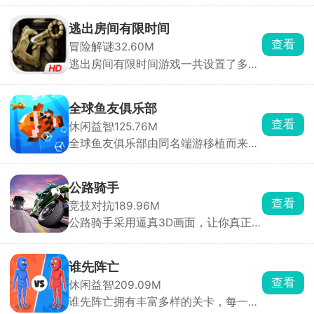
湖中招募并培养各具特色的红颜侠女，
位。
组建专属最强阵容，闯荡武林称霸天
逃出房间有限时间
下。战斗中可合理组合侠客羁绊与技
查看
冒险解谜
32.60M
能，打出流畅连招与爆发输出，最大化
逃出房间有限时间游戏一共设置了多个
队伍战力。前期跟随主线任务推进即可
风格、难度各不相同的独立关卡。化身
轻松上手，无需钻研繁杂玩法，门槛极
故事的主角，沉浸式参与这场惊险的逃
低。
脱冒险。探索过程中，你要细心搜寻场
全球鱼友俱乐部
景内的各类道具，合理利用游戏给出的
查看
休闲益智
125.76M
提示，借助道具与场景物件互动，一步
全球鱼友俱乐部由同名端游移植而来，
步突破多个相连房室的封锁，揭开场景
主打一个按自己节奏慢慢玩。游戏零压
背后暗藏的悬念与故事谜团。
力、零门槛，不需要复杂操作和烧脑思
考，你只需要钓起各种各样的小鱼，解
公路骑手
锁图鉴，还能让同种鱼群繁殖后代。超
查看
竞技对抗
189.96M
多鱼缸主题任你挑选，搭配丰富装饰物
公路骑手采用逼真3D画面，让你真正
打造专属水族箱，画面精致、氛围温馨
感受到速度与风险并存的刺激，游戏保
治愈，沉浸式垂钓体验让人眼前一亮。
留了街机竞速的畅快手感，同时加入职
业模式与任务挑战，带来沉浸式驾驶体
谁先阵亡
验。你将驾驶摩托车在城市与公路上高
查看
休闲益智
209.09M
速穿行，通过超车、逆向驾驶赚取分数
谁先阵亡拥有丰富多样的关卡，每一关
与现金，车速越快得分越高。赚取的奖