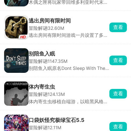
木偶之匣将玩家带回维多利亚时代末期
途。游戏提供5大独特英雄、24种天
的神秘世界。游戏中，你化身探索者或
赋、200+传奇装备及230+强大技能，
神秘木偶师，踏入一座弥漫着诡异氛围
构建无限可能，适配多元游戏风格。
的木偶庄园。随着深入探索，索恩家族
逃出房间有限时间
消失的惊天秘密逐渐揭开面纱。游戏采
查看
冒险解谜
32.60M
用碎片化叙事方式，剧情并非单一线性
逃出房间有限时间游戏一共设置了多个
展开，而是需要你通过收集线索、破解
风格、难度各不相同的独立关卡。化身
机关，从对话、文档及场景细节中抽丝
故事的主角，沉浸式参与这场惊险的逃
剥茧，还原事件全貌。
脱冒险。探索过程中，你要细心搜寻场
别陪鱼入眠
景内的各类道具，合理利用游戏给出的
查看
冒险解谜
1147.35M
提示，借助道具与场景物件互动，一步
别陪鱼入眠原名Dont Sleep With The
步突破多个相连房室的封锁，揭开场景
Fishes，又名海上60秒、60秒海洋
背后暗藏的悬念与故事谜团。
版，是一款由DopplerGhost制作、从
Steam移植至手机端的末日恐怖生存游
体内寄生虫
戏。游戏采用PSX复古低多边形风格，
查看
冒险解谜
124.13M
以第一人称视角展开。玩家扮演一名船
体内寄生虫移植自端游，以暗黑风格的
长，船只正在沉没，你只有60秒的逃生
恐怖生存为主要玩法。玩家扮演一名不
时间。你需要在极短时间内挑选三名可
幸感染致命寄生虫的幸存者，寄生虫正
靠船员、打捞关键物资、搭配道具完成
在吞噬你的身体，而你只剩一只手臂可
逃生。
口袋妖怪究极绿宝石5.5
以使用。为了活下去，你必须深入阴暗
查看
冒险解谜
12.11M
的实验室，搜寻止血绷带和驱虫疫苗来