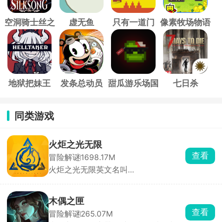
空洞骑士丝之
虚无鱼
只有一道门
像素牧场物语
歌
地狱把妹王
发条总动员
甜瓜游乐场国
七日杀
际服
同类游戏
火炬之光无限
查看
冒险解谜
1698.17M
火炬之光无限英文名叫
Torchlight:Infinite，是火炬之光的全新
续作，故事背景设定于Torchlight II
200年后，Ember Tech席卷Leptis，黑
木偶之匣
暗却悄然吞噬生命。玩家将携手精英英
查看
冒险解谜
265.07M
雄团队，踏上对抗黑暗、恢复光明的征