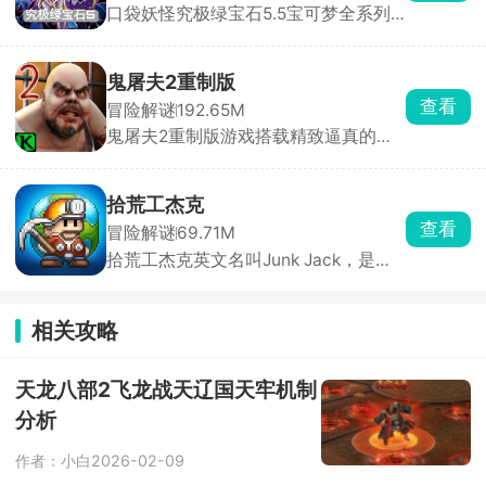
口袋妖怪究极绿宝石5.5宝可梦全系列
压制体内的寄生虫，同时收集枪械弹
终极整合版，经典像素风，地图、剧
药，击退一波又一波恐怖的变异生物。
情、训练师阵容全面重做，捕捉上百只
不同的精灵并驯服，参与多个周目的挑
鬼屠夫2重制版
战，体验到原汁原味的怀旧经典。
查看
冒险解谜
192.65M
鬼屠夫2重制版游戏搭载精致逼真的全
3D高清画面，采用极具代入感的第一
人称视角玩法。在游戏中，玩家将化身
主角木守，肩负一项危险重重的秘密任
拾荒工杰克
务，必须在昏暗压抑的场景中，时刻保
查看
冒险解谜
69.71M
持警惕，小心翼翼地躲避鬼屠夫的疯狂
拾荒工杰克英文名叫Junk Jack，是一
追捕与致命袭击，同时在错综复杂的环
款像素风格的开放世界冒险探索手游。
境里搜寻、收集各类关键线索与重要道
玩家扮演拾荒工人杰克，在12个独特行
具，一步步拼凑破碎的真相。
星之间穿梭旅行，收集材料、捕鱼、养
相关攻略
牲畜、栽花、打怪、建住所，一切全靠
双手创造。玩法涵盖手工制作、烹调食
品、酿造药水，数百种珍品等你收集，
天龙八部2飞龙战天辽国天牢机制
宝藏遍布每个角落。从温馨小家到异域
分析
星球，每一处都是你的地盘。
作者：小白
2026-02-09