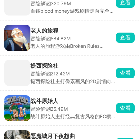
查看
冒险解谜
320.79M
在兽潮中杀出一条血路，揭开与你身世
血钱blood money游戏剧情走向完全由
交织的远古秘辛。
玩家的选择决定，在你走投无路的时
刻，哈维出现在了你的面前，只需要点
击他一次，就能获得一美元，你想要拿
老人的旅程
到钱，就必须伤害他，哈维承受的痛苦
查看
冒险解谜
584.82M
越剧烈、伤害越严重，你能赚取的金钱
老人的旅程游戏由Broken Rules
就越多。在生存的巨大压力下，不得不
Interactive Media GmbH精心打造，玩
一次次对无辜的哈维下手，被迫做出违
家将扮演一名历经沧桑的老人，因受到
背良知的艰难选择。
一封来自远处的信件，从而开启一场未
提西探险社
知的冒险之旅。迈着蹒跚的步伐，越过
查看
冒险解谜
212.42M
各个城市，经历种种，解开一系列的谜
提西探险社主打像素画风的2D剧情向恐
团，追寻曾经美好的记忆。
怖解谜玩法。玩家扮演灵异探险社社
员，接受各类灵异委托，深入不同场景
调查事件、搜集线索、解决作祟根源。
战斗原始人
游戏核心机制是多视角切换，不同章节
查看
冒险解谜
25.49M
由不同角色担任主角进行探索，同一事
战斗原始人主打经典复古风格的FC横版
件从多个角度呈现，拼凑出完整真相。
动作冒险游戏，支持双人同屏闯关。玩
玩家需与场景中的角色和物品交互获取
家将操控野人乔和麦克两位原始人勇
线索，非常考验观察力与判断力。
士，手持石斧与回旋镖，踏上拯救部落
恶魔城月下夜想曲