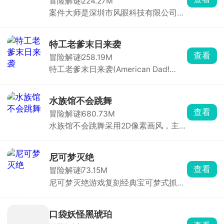
冒险解谜
224.27M
本作在前作基础上加入了大量全新元
案件大师是深圳市风眼科技有限公司发
素，支持招募队友并肩作战，还能通过
行的一款高互动性的破案解谜手游，欢
战斗获取全新能力与武器，逐步提升战
乐与益智并存。游戏中你将化身大名鼎
斗力。
鼎的名侦探，深入这座光鲜亮丽却暗藏
特工老爹末日来袭
玄机的城市，侦破一桩又一桩疑难案
查看
冒险解谜
258.19M
件。城市表面繁华，实则在权力与诱惑
特工老爹末日来袭(American Dad!
的驱使下犯罪率居高不下，隐秘角落中
Apocalypse Soon)背景设定在外星人入
藏着不为人知的秘密。
侵后的末日世界，环境恶劣、城市沦
陷。你将扮演搞笑特工老爸，在自家地
水族馆不会跳舞
下建造秘密基地，收集物资、制造武器
查看
冒险解谜
680.73M
装备，打造专属地下家园。同时组建战
水族馆不会跳舞采用2D像素画风，主打
斗队伍，在地图上探索，与外星军团正
轻度恐怖与剧情探索。故事讲述重情义
面对决，夺回失去的土地。
的少女苏丝，不小心闯入一座诡异的水
族馆，只为寻找失散的挚友露露。馆内
尼可梦灭绝
潜伏着名为Creepies的畸变怪物，你需
查看
冒险解谜
73.15M
要一边躲避追杀，一边在场馆各个角落
尼可梦灭绝游戏复刻经典宝可梦式抓宠
搜集线索，逐步揭开水族馆背后隐藏的
玩法，收录了上百余种形态、属性各不
真相。
相同的尼可梦，化身见习训练师，踏遍
荒漠、雪原、丛林等多样地图，抓捕培
口袋妖怪黑琥珀
育各式精灵、迎战各地训练家，一路讨