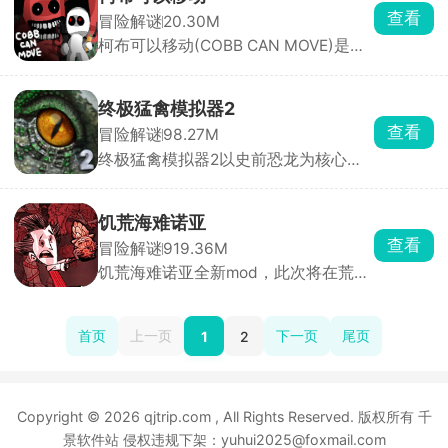
数百艘特色战舰，像孢子战斗机、太阳
查看
冒险解谜
20.30M
鲸航母等，玩家能自由改造武器系统、
柯布可以移动(COBB CAN MOVE)是由
搭配蓝图配件，打造无敌舰队。
独立制作人Kubz Scouts打造的像素风
恐怖生存闯关手游，游戏提供故事模式
和无尽模式，玩家操控主角柯布在黑暗
终极猛禽模拟器2
密室中探索，仅靠有限视野前行。每关
查看
冒险解谜
98.27M
规则都在变化，能力随关卡叠加，难度
终极猛禽模拟器2以史前恐龙为核心题
层层递进。
材，在野外环境中努力的生存下去，在
这个远古时代到处都充满着风险，环境
也十分的恶劣。玩家需要控制猛烈的恐
饥荒海难诺亚
龙在野外完成狩猎挑战，弱肉强食、适
查看
冒险解谜
919.36M
者生存，成功挑战深处的霸主，成为一
饥荒海难诺亚全新mod，此次将在荒无
代霸王龙。
人烟的海岛上开启生存冒险，此mod中
带来了新的角色和地图，带来全新的冒
险体验，在物资匮乏的环境中四处探
首页
上一页
下一页
尾页
1
2
索，搜集资源和材料，搭建庇护所，与
随机出现的敌人和怪物展开激烈的战
斗，还可以驯服宠物，跟随着你一起外
出打野打怪。
Copyright © 2026 qjtrip.com , All Rights Reserved. 版权所有 千
景软件站 侵权违规下架：yuhui2025@foxmail.com