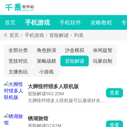
手机游戏
首页
手机软件
攻略教程
专
首页
手机游戏
冒险解谜
列表
全部分类
角色扮演
沙盒模拟
休闲益智
竞技对抗
策略战棋
冒险解谜
玩家自制
主播热玩
小游戏
大脚怪狩猎多人联机版
查看
冒险解谜
162.20M
大脚怪狩猎多人联机版可以邀请好友，
亦或是加入公共房间内与志同道友们一
起在丛林内开启冒险，如果是好友联机
情况，则有一名好友需要扮演大脚怪，
锈湖旅馆
其余的都是猎人，在丛林里开启紧张刺
查看
冒险解谜
37.62M