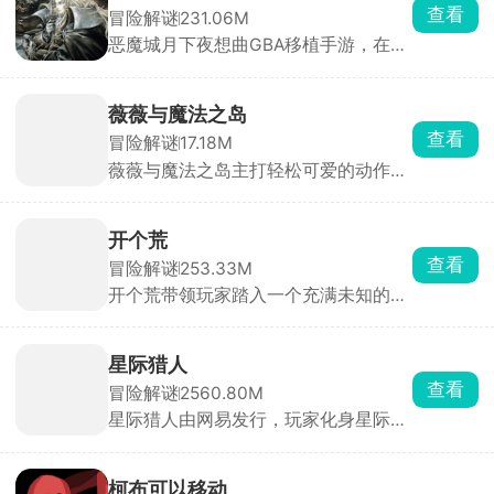
同伴的冒险之旅。游戏中各类凶猛的恐
查看
冒险解谜
231.06M
龙与原始生物轮番登场，你需要灵活运
恶魔城月下夜想曲GBA移植手游，在手
用跳跃与走位规避伤害，击败敌人的同
机上稳定开启像素风动作冒险闯关。玩
时拾取道具解锁新技能。
家在游戏中将扮演主角里希特，深入恶
魔城内冒险战斗，猎杀各种怪物和敌
薇薇与魔法之岛
人，对抗强大的boss1，不断地磨炼自
查看
冒险解谜
17.18M
身的战斗实力，恢复世界和平。
薇薇与魔法之岛主打轻松可爱的动作冒
险玩法，玩家化身活泼勇敢的美少女薇
薇，与宠物伙伴一同踏上被奇怪生物占
据的魔法小岛，开启奇妙冒险。原本和
开个荒
谐的岛屿危机四伏，玩家要操控薇薇在
查看
冒险解谜
253.33M
精致横向场景中灵活奔跑、跳跃，运用
开个荒带领玩家踏入一个充满未知的异
绚丽魔法与造型奇特的怪物战斗。从翠
世界地下城，组建小队展开冒险。游戏
绿森林到幽深山洞，每个区域都暗藏独
摒弃了繁杂的日常任务与社交压力，主
特机关与挑战。
打纯粹的刷怪爆装与角色养成体验。装
星际猎人
备养成维度丰富，玩家可在物品百货中
查看
冒险解谜
2560.80M
购买各类道具，搭配随机掉落的不同属
星际猎人由网易发行，玩家化身星际开
性武器，轻松应对各类地下城挑战。操
拓者，从小型太空站和两三艘护卫舰起
作简单易上手，没有复杂机制，所有玩
步，凭借采集、建造、贸易逐步扩大势
家都能快速入门。
力，最终掌控拉格朗日系统。游戏拥有
柯布可以移动