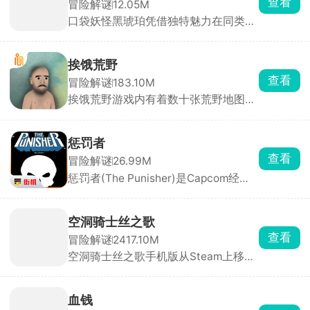
查看
冒险解谜
12.05M
伐肆虐的暴君精灵，用自己组建的强力
口袋妖怪黑琥珀凭借独特魅力在同类游
精灵小队拯救濒临毁灭的世界，扭转大
戏中脱颖而出，游戏涵盖从经典初代到
陆命运。
稀有珍稀的海量宝可梦，从萌趣的皮卡
丘到神秘强大的超梦，每只都拥有独立
挨饿荒野
外貌、技能与性格。你将扮演训练师，
查看
冒险解谜
183.10M
在神秘森林、深邃洞穴、广阔草原中探
挨饿荒野游戏内有着数十张荒野地图，
索冒险，邂逅并捕捉心仪的精灵。
进入严酷的荒野环境中采集大量的资
源，建造工具、搭建庇护所等，还要武
装自己，带好装备外出狩猎食物，完成
惩罚者
系统所给的随机任务，收获大量的金萝
查看
冒险解谜
26.99M
卜，使用金萝卜可以解锁新的地图场
惩罚者(The Punisher)是Capcom经典
景，发掘更多的探索技能，在世界各地
街机动作闯关游戏移植手机版，完美还
的极端环境中独自求生。
原PC端经典设定。游戏背景设定在犯
罪横行的城市，你将扮演惩罚者或搭档
空洞骑士丝之歌
尼克，一路用拳头清扫街头犯罪分子，
查看
冒险解谜
2417.10M
最终与黑帮老大金并展开终极决战。游
空洞骑士丝之歌手机版从Steam上移植
戏支持双人游玩，两位主角技能相似但
而来，这是空洞骑士的史诗级续作，玩
各有细微差别。
家将扮演大黄蜂，踏入被丝之歌通知的
王国中冒险，突围囚笼，破译谜题，与
血钱
怪物展开激烈的战斗，收集绘色碎片，