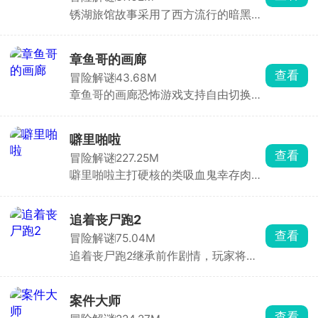
激的生存冒险，一边探索一边搜集资
锈湖旅馆故事采用了西方流行的暗黑童
源，使用手中的武器去狩猎凶猛的大脚
话风格，故事背景发生在一家充满诡异
怪，最终成功抓捕；而大脚怪则是躲避
的锈湖旅馆之中，这所旅馆内所有的人
一众猎人，也可以趁猎人只有一人的时
员都是拟人化的动物形象，诡异的事情
候，趁机伤害他。
章鱼哥的画廊
在这个旅馆中发生了，作为大侦探的你
查看
冒险解谜
43.68M
探索旅馆内的每一处角落，不放过任何
章鱼哥的画廊恐怖游戏支持自由切换不
一个细节，收集证据，解开各种细思极
同的视角，进入看似平静的画廊中探
恐的谜题，最终推理出背后隐藏的真
索，点触不同的场景，收集各种各样的
相。
线索，解开一系列的谜题，触发更多的
噼里啪啦
隐藏惊喜彩蛋，与章鱼哥、海绵宝宝等
查看
冒险解谜
227.25M
角色对话推动剧情，不同的选择还会影
噼里啪啦主打硬核的类吸血鬼幸存肉鸽
响故事的走向。
割草游戏。玩家化身神秘侠客，在兽人
与人类的纷争中求生，面对潮水般的怪
物，唯有战斗到底！游戏摒弃传统远程
追着丧尸跑2
风筝战术，强制近战交锋，即便拾取法
查看
冒险解谜
75.04M
术技能，也需贴身释放，挑战你的操作
追着丧尸跑2继承前作剧情，玩家将置
极限。海量装备随机掉落，每一次拾取
身于丧尸横行的末日世界，在多个危险
都是惊喜，考验你的应变与抉择能力。
区域中展开求生冒险。你需要不断探索
场景，搜集水源、食物、药物和武器等
案件大师
生存物资，同时与丧尸展开激烈战斗。
查看