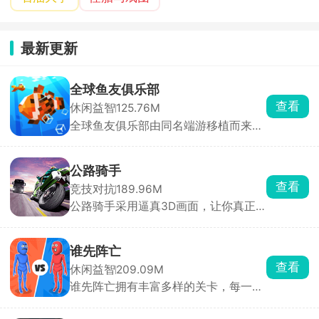
最新更新
全球鱼友俱乐部
查看
休闲益智
125.76M
全球鱼友俱乐部由同名端游移植而来，
主打一个按自己节奏慢慢玩。游戏零压
力、零门槛，不需要复杂操作和烧脑思
考，你只需要钓起各种各样的小鱼，解
公路骑手
锁图鉴，还能让同种鱼群繁殖后代。超
查看
竞技对抗
189.96M
多鱼缸主题任你挑选，搭配丰富装饰物
公路骑手采用逼真3D画面，让你真正
打造专属水族箱，画面精致、氛围温馨
感受到速度与风险并存的刺激，游戏保
治愈，沉浸式垂钓体验让人眼前一亮。
留了街机竞速的畅快手感，同时加入职
业模式与任务挑战，带来沉浸式驾驶体
谁先阵亡
验。你将驾驶摩托车在城市与公路上高
查看
休闲益智
209.09M
速穿行，通过超车、逆向驾驶赚取分数
谁先阵亡拥有丰富多样的关卡，每一关
与现金，车速越快得分越高。赚取的奖
的敌人与地形都不尽相同，难度还会随
励可用于升级或解锁全新摩托车，每款
着关卡推进逐步提升。在这里，玩家能
车型属性各异，任你挑选。