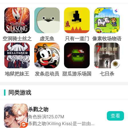
空洞骑士丝之
虚无鱼
只有一道门
像素牧场物语
歌
地狱把妹王
发条总动员
甜瓜游乐场国
七日杀
际服
同类游戏
杀戮之吻
查看
角色扮演
125.07M
杀戮之吻(Killing Kiss)是一款由