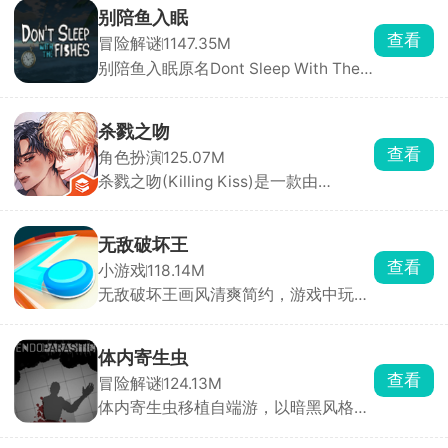
自由匹配不同对手，操控火柴人移动、
别陪鱼入眠
投掷武器展开激烈对战，可使用的武器
查看
冒险解谜
1147.35M
道具十分丰富，木棒、火箭炮、手雷等
别陪鱼入眠原名Dont Sleep With The
应有尽有。游戏目标简单直接，就是先
Fishes，又名海上60秒、60秒海洋
击倒对方赢得胜利。
版，是一款由DopplerGhost制作、从
Steam移植至手机端的末日恐怖生存游
杀戮之吻
戏。游戏采用PSX复古低多边形风格，
查看
角色扮演
125.07M
以第一人称视角展开。玩家扮演一名船
杀戮之吻(Killing Kiss)是一款由
长，船只正在沉没，你只有60秒的逃生
StoryTaco.inc推出的BL题材恋爱视觉
时间。你需要在极短时间内挑选三名可
小说手游，玩家将扮演主角，在黑手党
靠船员、打捞关键物资、搭配道具完成
的危险世界中求生，同时与多位性格迥
逃生。
无敌破坏王
异的男性角色建立亲密关系。游戏采用
查看
小游戏
118.14M
分支叙事机制，每一次对话选项都至关
无敌破坏王画风清爽简约，游戏中玩家
重要，将直接影响角色关系走向与最终
操控小人，通过投掷圆盘来摧毁敌方所
结局。浪漫、悬疑与惊悚三重氛围交
有防御设施即可获胜，但若己方防御被
织，带来前所未有的沉浸式剧情体验。
击碎则直接判定失败。看起来轻松简
体内寄生虫
单，实则每一局都是攻防博弈，你需要
查看
冒险解谜
124.13M
灵活规划攻击路径，同时时刻警惕对手
体内寄生虫移植自端游，以暗黑风格的
的反击。快速反应与精准操作缺一不
恐怖生存为主要玩法。玩家扮演一名不
可，稍有迟疑圆盘就会被弹回，防线瞬
幸感染致命寄生虫的幸存者，寄生虫正
间崩塌。