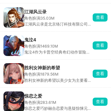
StoryTaco.inc推出的BL题材恋爱视觉
小说手游，玩家将扮演主角，在黑手党
的危险世界中求生，同时与多位性格迥
江湖风云录
异的男性角色建立亲密关系。游戏采用
查看
角色扮演
35.03M
分支叙事机制，每一次对话选项都至关
江湖风云录是北京络汀科技有限公司发
重要，将直接影响角色关系走向与最终
行的一款纯正国风武侠角色扮演手游，
结局。浪漫、悬疑与惊悚三重氛围交
背景设定在中国古代武林，纷争四起、
织，带来前所未有的沉浸式剧情体验。
战乱不断。玩家扮演初入江湖的侠客，
鬼泣4
通过主线与支线任务逐步揭开江湖中的
查看
角色扮演
1469.10M
恩怨情仇与阴谋诡计。游戏拥有超过
鬼泣4作为卡普空经典奇幻动作冒险游
120种武功秘籍，剑法、刀法、拳法自
戏鬼泣系列的第四部作品，被民间大神
由选择，技能组合丰富多样，炫酷招式
完美移植至手机平台。游戏以精美的画
助你战无不胜。
面、酷炫的特效与超爽的打击感著称，
胜利女神新的希望
玩家可操控尼禄或但丁，开启一场惊心
查看
角色扮演
1879.56M
动魄的恶魔猎杀之旅。尼禄凭借恶魔右
胜利女神新的希望以美少女为主要看点
手施展抓取、投掷等独特技能，而但丁
的射击养成类游戏，玩家在游戏内扮演
则能自由切换多种职业武器，战斗模式
妮姬少女们的指挥官，根据敌人的特性
丰富多样，趣味横生。
搭配五名妮姬技能组合，用其手上的武
惊恋之爱
器来瞄准怪物身上的高亮处并持续射
查看
角色扮演
283.61M
击，与侵略者展开激烈对抗。
惊恋之爱巧妙融合恋爱与悬疑惊悚元