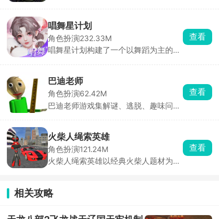
素。玩家化身逃亡者，在逃亡途中邂逅
神秘诡异少女，从此人生轨迹被彻底改
变。游戏里，通过选择与对话推动剧情
唱舞星计划
发展，每一次抉择都影响角色关系与结
查看
角色扮演
232.33M
局走向，故事充满不确定性，每个决定
唱舞星计划构建了一个以舞蹈为主的幻
都会引发连锁反应。游戏中的角色都藏
想世界，作为3D换装音乐社交手游，
着不同秘密，日常约会与诡异事件交
玩家可以根据自己想要的风格进行搭配
织，带来甜蜜又紧张的情感体验。
衣服，用跳舞的方式与其他玩家同台竞
巴迪老师
技，提升自己的艺术品鉴能力和身体灵
查看
角色扮演
62.42M
活性。游戏中有大量的音乐曲库，环境
巴迪老师游戏集解谜、逃脱、趣味问答
也可以自由探索，努力成为你心目中的
于一体，在游戏里你将扮演一名被困校
舞蹈家吧！
园的学生，一边四处收集道具、解开五
花八门的谜题，一边想办法逃出学校。
火柴人绳索英雄
一路上还会接连碰到各种脑洞大开的虐
查看
角色扮演
121.24M
心难题，想要通关可没那么简单。
火柴人绳索英雄以经典火柴人题材为主
开启刺激动作冒险射击对决。玩家将扮
演火柴人英雄，依靠绳索在城市中四处
扫荡，寻找对城市有威胁的敌人，充分
相关攻略
展示高超的技能，与敌人展开激烈的格
斗，还可以解锁更多武器和装备，完成
拯救城市的挑战。