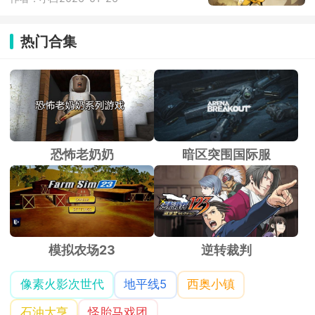
热门合集
恐怖老奶奶
暗区突围国际服
模拟农场23
逆转裁判
像素火影次世代
地平线5
西奥小镇
石油大亨
怪胎马戏团