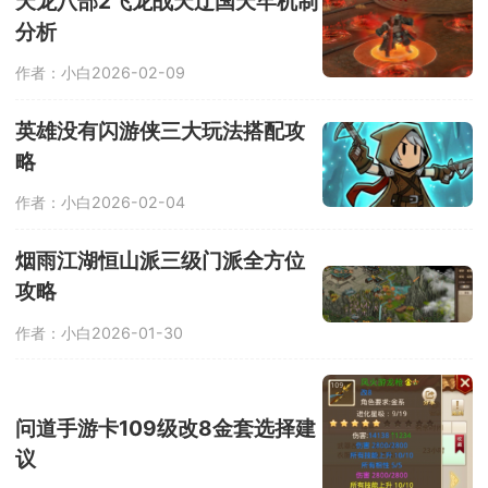
天龙八部2飞龙战天辽国天牢机制
分析
作者：小白
2026-02-09
英雄没有闪游侠三大玩法搭配攻
略
作者：小白
2026-02-04
烟雨江湖恒山派三级门派全方位
攻略
作者：小白
2026-01-30
问道手游卡109级改8金套选择建
议