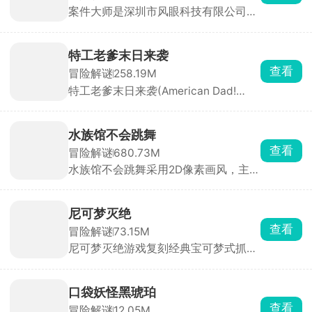
案件大师是深圳市风眼科技有限公司发
素，支持招募队友并肩作战，还能通过
行的一款高互动性的破案解谜手游，欢
战斗获取全新能力与武器，逐步提升战
乐与益智并存。游戏中你将化身大名鼎
斗力。
鼎的名侦探，深入这座光鲜亮丽却暗藏
特工老爹末日来袭
玄机的城市，侦破一桩又一桩疑难案
查看
冒险解谜
258.19M
件。城市表面繁华，实则在权力与诱惑
特工老爹末日来袭(American Dad!
的驱使下犯罪率居高不下，隐秘角落中
Apocalypse Soon)背景设定在外星人入
藏着不为人知的秘密。
侵后的末日世界，环境恶劣、城市沦
陷。你将扮演搞笑特工老爸，在自家地
水族馆不会跳舞
下建造秘密基地，收集物资、制造武器
查看
冒险解谜
680.73M
装备，打造专属地下家园。同时组建战
水族馆不会跳舞采用2D像素画风，主打
斗队伍，在地图上探索，与外星军团正
轻度恐怖与剧情探索。故事讲述重情义
面对决，夺回失去的土地。
的少女苏丝，不小心闯入一座诡异的水
族馆，只为寻找失散的挚友露露。馆内
尼可梦灭绝
潜伏着名为Creepies的畸变怪物，你需
查看
冒险解谜
73.15M
要一边躲避追杀，一边在场馆各个角落
尼可梦灭绝游戏复刻经典宝可梦式抓宠
搜集线索，逐步揭开水族馆背后隐藏的
玩法，收录了上百余种形态、属性各不
真相。
相同的尼可梦，化身见习训练师，踏遍
荒漠、雪原、丛林等多样地图，抓捕培
口袋妖怪黑琥珀
育各式精灵、迎战各地训练家，一路讨
查看
冒险解谜
12.05M