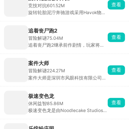
控水果下落位置，相同水果碰撞即可合
查看
竞技对抗
601.52M
成更小的水果。简单易上手，却让人停
旋转轮胎泥泞奔驰游戏采用Havok物理
不下来，是打发碎片时间的解压神器。
引擎打造，画面非常的真实，游戏内含
多张风格完全不同的开放式大地图，同
时搭配多台定位迥异的硬核载具，化身
追着丧尸跑2
奔波在荒野之中的职业货运司机，核心
查看
冒险解谜
75.04M
任务便是承接各类物资订单，把货物从
追着丧尸跑2继承前作剧情，玩家将置
起点完好无损运送至目的地。
身于丧尸横行的末日世界，在多个危险
区域中展开求生冒险。你需要不断探索
场景，搜集水源、食物、药物和武器等
案件大师
生存物资，同时与丧尸展开激烈战斗。
查看
冒险解谜
224.27M
本作在前作基础上加入了大量全新元
案件大师是深圳市风眼科技有限公司发
素，支持招募队友并肩作战，还能通过
行的一款高互动性的破案解谜手游，欢
战斗获取全新能力与武器，逐步提升战
乐与益智并存。游戏中你将化身大名鼎
斗力。
鼎的名侦探，深入这座光鲜亮丽却暗藏
极速变色龙
玄机的城市，侦破一桩又一桩疑难案
查看
休闲益智
85.86M
件。城市表面繁华，实则在权力与诱惑
极速变色龙是由Noodlecake Studios打
的驱使下犯罪率居高不下，隐秘角落中
造的3D横版创意跑酷手游，采用极简
藏着不为人知的秘密。
色彩拼接画风，背景虚化处理让玩家专
注于操作与节奏。游戏独创变色系统，
乐缤纷庄园