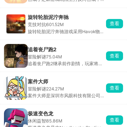
他的合成游戏是从小合成到大，而该游
戏是从大合成到小。只要技术到位，你
可以在一局里玩很久。通过滑动屏幕操
旋转轮胎泥泞奔驰
控水果下落位置，相同水果碰撞即可合
查看
竞技对抗
601.52M
成更小的水果。简单易上手，却让人停
旋转轮胎泥泞奔驰游戏采用Havok物理
不下来，是打发碎片时间的解压神器。
引擎打造，画面非常的真实，游戏内含
多张风格完全不同的开放式大地图，同
时搭配多台定位迥异的硬核载具，化身
追着丧尸跑2
奔波在荒野之中的职业货运司机，核心
查看
冒险解谜
75.04M
任务便是承接各类物资订单，把货物从
追着丧尸跑2继承前作剧情，玩家将置
起点完好无损运送至目的地。
身于丧尸横行的末日世界，在多个危险
区域中展开求生冒险。你需要不断探索
场景，搜集水源、食物、药物和武器等
案件大师
生存物资，同时与丧尸展开激烈战斗。
查看
冒险解谜
224.27M
本作在前作基础上加入了大量全新元
案件大师是深圳市风眼科技有限公司发
素，支持招募队友并肩作战，还能通过
行的一款高互动性的破案解谜手游，欢
战斗获取全新能力与武器，逐步提升战
乐与益智并存。游戏中你将化身大名鼎
斗力。
鼎的名侦探，深入这座光鲜亮丽却暗藏
极速变色龙
玄机的城市，侦破一桩又一桩疑难案
查看
休闲益智
85.86M
件。城市表面繁华，实则在权力与诱惑