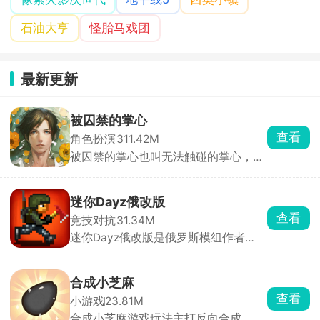
石油大亨
怪胎马戏团
最新更新
被囚禁的掌心
查看
角色扮演
311.42M
被囚禁的掌心也叫无法触碰的掌心，玩
家将化身主角，踏上神秘小岛，与两位
失忆男主晴人、葵展开一段扣人心弦的
恋爱故事。通过独特的体感式触碰玩
迷你Dayz俄改版
法，只需将手掌或额头轻贴手机屏幕，
查看
竞技对抗
31.34M
即可与男主深情互动。游戏内，监视玩
迷你Dayz俄改版是俄罗斯模组作者
法增添趣味，观察男主房间、触摸互
Altero基于原版源码深度二次开发的玩
动，深入探索角色内心世界。
家自制改版，完全保留原作复古像素画
风、上帝俯视视角和硬核末日求生内
合成小芝麻
核，在原版底子上大幅度扩容内容、修
查看
小游戏
23.81M
正 BUG、新增玩法，弥补了官方原版
合成小芝麻游戏玩法主打反向合成，其
内容单薄、装备少、玩法单调的短板。