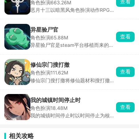
查看
角色扮演
663.26M
不少色彩，相识、相恋最后相爱，但是
恶月十三以暗黑风角色扮演动作RPG为
浪漫的爱情很短暂，两条平行线有了交
主要玩法，原作首发于Steam平台，现
集也会争吵不停，全盘托出互相的不
已推出安卓移动版。游戏采用虚幻引擎
满，无法挽回之下只能和平分手。游戏
4打造，背景设定在特拉温黑暗玄幻世
中穿插了不少玩法，有拼图、有解谜，
异星验尸官
界，玩家需阻止神蛇恶魔复活。战斗系
根据当下剧情和环境做出你的判断。
查看
角色扮演
65.88M
统高度还原暗黑魂系风格，怪物密度
异星验尸官是steam平台移植而来的科
高、战斗紧凑，BOSS战节奏紧张，输
幻题材角色扮演游戏，玩家化身异星病
出、闪避、走位缺一不可，也可后期装
理学家，在充满阴谋的星际世界中，通
备碾压。
过解剖外星人尸体探寻死亡真相。游戏
修仙宗门搜打撤
中，你可以不受时间限制地细致观察尸
查看
角色扮演
111.62M
体，搜索数据库了解外星种族特征，分
修仙宗门搜打撤将修仙题材和搜打撤玩
析器官状况，确定死者身份。游戏设定
法结合起来，玩家扮演高高在上的宗门
25天期限，9种结局等你解锁。
老祖，招募灵根、天赋、性格各异的弟
子，组建探险小队深入随机生成的秘
我的城镇时间停止时
境。秘境地图、怪物分布、宝箱位置每
查看
角色扮演
18.48M
局不同，告别重复推图。弟子的唯一价
我的城镇时间停止时以时间停止为核心
值就是替你探路、搬资源，打得过就搜
设定，玩家扮演一位中年失意的大叔，
刮宝物，打不过就撤离保命。
某天抱着试试看的心态集中注意力，结
果时间真的停止了，整个世界只剩你还
相关攻略