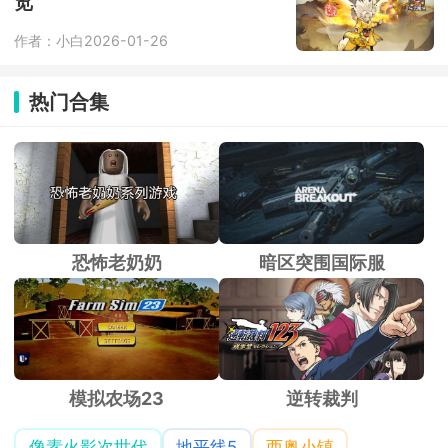
览
作者：小白
2026-01-26
热门合集
恐怖老奶奶
暗区突围国际服
模拟农场23
逆转裁判
像素火影次世代
地平线5
西奥小镇