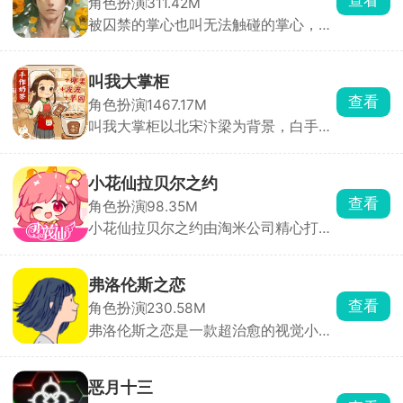
角色扮演
311.42M
被囚禁的掌心也叫无法触碰的掌心，玩
家将化身主角，踏上神秘小岛，与两位
失忆男主晴人、葵展开一段扣人心弦的
恋爱故事。通过独特的体感式触碰玩
叫我大掌柜
法，只需将手掌或额头轻贴手机屏幕，
查看
角色扮演
1467.17M
即可与男主深情互动。游戏内，监视玩
叫我大掌柜以北宋汴梁为背景，白手起
法增添趣味，观察男主房间、触摸互
家，开店铺、招门客、搞贸易、经商
动，深入探索角色内心世界。
战，从一个小掌柜一步步变成富甲一方
的商业巨头。从最基础的钱庄、包子铺
小花仙拉贝尔之约
开始，逐步解锁医馆、客栈、当铺、书
查看
角色扮演
98.35M
局、香店、镖局等几十种店铺，最终称
小花仙拉贝尔之约由淘米公司精心打
霸商界。
造，集合养成、换装、经营等元素的休
闲模拟慢生活社交佳作。游戏构建了中
式二次元的唯美画风，营造出出色质
弗洛伦斯之恋
感，带你沉浸闲适世界。它完美移植小
查看
角色扮演
230.58M
花仙内容玩法，以花仙世界为背景，融
弗洛伦斯之恋是一款超治愈的视觉小说
合种植、剧情、换装等丰富元素。
互动解谜游戏，玩家将扮演女主角
Florence，经历一段刻苦铭心的爱恋。
本是平淡无奇的日常生活，因为那个会
恶月十三
拉大提琴的男孩的出现，世界仿佛多了