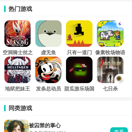
热门游戏
空洞骑士丝之
虚无鱼
只有一道门
像素牧场物语
歌
地狱把妹王
发条总动员
甜瓜游乐场国
七日杀
际服
同类游戏
被囚禁的掌心
查看