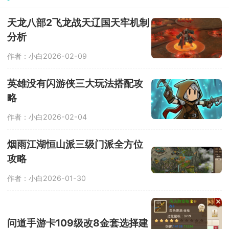
能自由行动。游戏围绕这一独特设定展
开，玩家将在静止的城镇中自由探索，
与定格的人们之间发生怎样的故事，全
天龙八部2飞龙战天辽国天牢机制
由你决定。
分析
作者：小白
2026-02-09
英雄没有闪游侠三大玩法搭配攻
略
作者：小白
2026-02-04
烟雨江湖恒山派三级门派全方位
攻略
作者：小白
2026-01-30
问道手游卡109级改8金套选择建