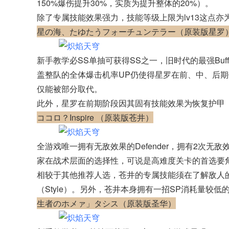
150%爆伤提升30%，实质为提升整体的20%）。
除了专属技能效果强力，技能等级上限为lv13这点
星の海、たゆたうフォーチュンテラー（原装版星罗
新手教学必SS单抽可获得SS之一，旧时代的最强Bu
盖整队的全体爆击机率UP仍使得星罗在前、中、后
仅能被部分取代。
此外，星罗在前期阶段因其固有技能效果为恢复护甲（D
ココロ？Inspire （原装版苍井）
全游戏唯一拥有无敌效果的Defender，拥有2次
家在战术层面的选择性，可说是高难度关卡的首选要
相较于其他推荐人选，苍井的专属技能须在了解敌人
（Style）。另外，苍井本身拥有一招SP消耗量较
生者のホメァ」タシス（原装版圣华）