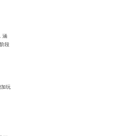
，涵
阶段
增加玩