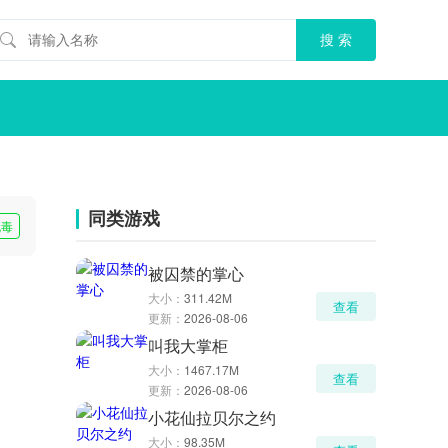
同类游戏
无毒
被囚禁的掌心
大小：
311.42M
查看
更新：
2026-08-06
叫我大掌柜
大小：
1467.17M
查看
更新：
2026-08-06
小花仙拉贝尔之约
大小：
98.35M