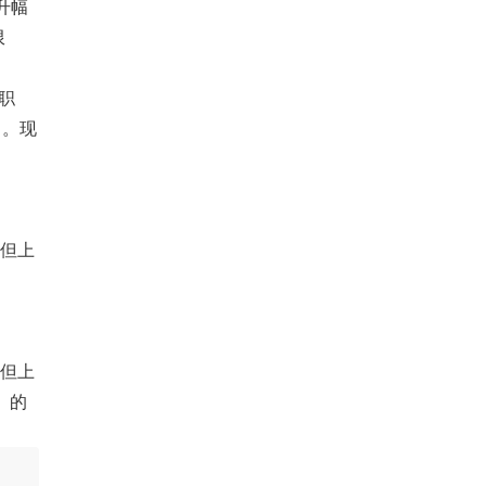
升幅
限
种职
）。现
高但上
低但上
）的