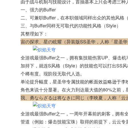
由于战斗机制与技能设计，首抽基本上只会考虑三种
一、强力的Buffer
二、可兼职Buffer，在本职领域同样出众的其他风格（S
三、与Buffer同样无可取代的功能性风格（Style）
其整理如下：
宙の探求、星の眩耀（异装版SS圣华，人称「星圣华
全游戏最强Buffer之一，拥有集技能伤害UP、爆
加持下，就连S风格（Style）的技能也可以打出SS
个稀有度。现阶段无取代人选。
单论提升幅度，星圣华专属技能的帐面效益略逊于李映
角色来说十分显著。在火力到达最大值的80%之前，
我、勇ならざるは将なきに同じ（李映夏，人称「云
全游戏最强Buffer之一，一周年开幕前的刺客，拥
管道（例如：爆击技能宝珠）取得的前提下，云云专属