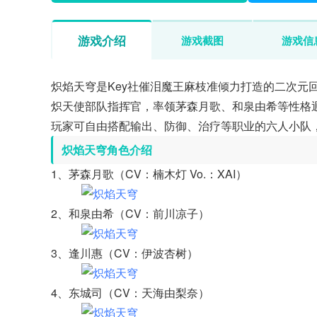
游戏介绍
游戏截图
游戏信
炽焰天穹是Key社催泪魔王麻枝准倾力打造的二次元
炽天使部队指挥官，率领茅森月歌、和泉由希等性格
玩家可自由搭配输出、防御、治疗等职业的六人小队
炽焰天穹角色介绍
1、茅森月歌（CV：楠木灯 Vo.：XAI）
2、和泉由希（CV：前川凉子）
3、逢川惠（CV：伊波杏树）
4、东城司（CV：天海由梨奈）