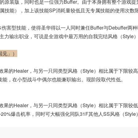
er的原装版，同时也是一位强力Buffer。由于本身拥有整个游戏提
属技能），加上该技能SP消耗量较低且无专属技能的使用次数
害型技能，使得圣华得以一人同时兼任Buffer与Debuffer两
ker两主力输出职业，可说是全游戏中最万用的自我完结风格（Style
国见」）
果的Healer，与另一只同类型风格（Style）相比属于下限较
技能，在小型战斗中偶尔也能兼职输出。现阶段取代性低。
果的Healer，与另一只同类型风格（Style）相比属于下限较
0%爆击机率，同时可大幅强化同队31F其他人SS风格（Style