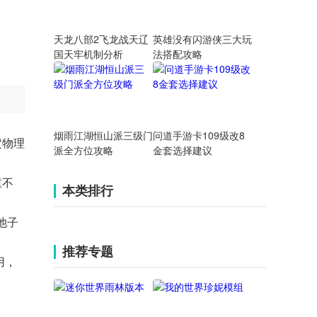
天龙八部2飞龙战天辽
英雄没有闪游侠三大玩
国天牢机制分析
法搭配攻略
烟雨江湖恒山派三级门
问道手游卡109级改8
定物理
派全方位攻略
金套选择建议
重不
本类排行
池子
推荐专题
用，