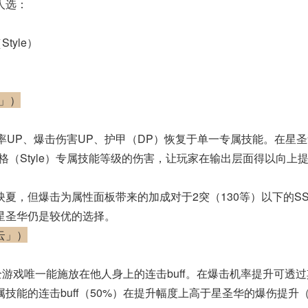
人选：
tyle）
」）
击机率UP、爆击伤害UP、护甲（DP）恢复于单一专属技能。在星
风格（Style）专属技能等级的伤害，让玩家在输出层面得以向上
夏，但爆击为属性面板带来的加成对于2突（130等）以下的S
星圣华仍是较优的选择。
云」）
有全游戏唯一能施放在他人身上的连击buff。在爆击机率提升可透
技能的连击buff（50%）在提升幅度上高于星圣华的爆伤提升