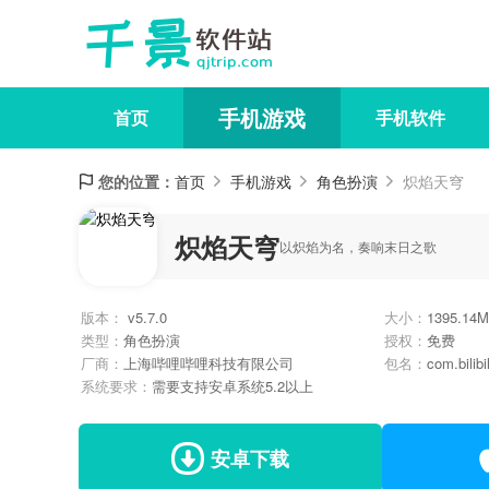
手机游戏
首页
手机软件
您的位置：
首页
手机游戏
角色扮演
炽焰天穹
炽焰天穹
以炽焰为名，奏响末日之歌
版本：
v5.7.0
大小：
1395.14M
类型：
角色扮演
授权：
免费
厂商：
上海哔哩哔哩科技有限公司
包名：
com.bilibi
系统要求：
需要支持安卓系统5.2以上
安卓下载