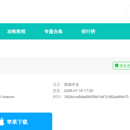
攻略教程
专题合集
排行榜
安全
语言：
简体中文
更新：
2026-07-16 17:20
li.heaven
MD5：
3024cce5dad0b3f9d1447c362ad90e70
苹果下载