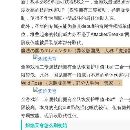
新手教学必SS单抽可获得SS之一，全游戏最强Buff
度次高的技能伤害UP（仅输拥有三突被动，异装版专
制，使得圣华为周回小型战斗的最佳辅助人选。
此外，圣华的专属技能为兼具debuff的雷属性领域单体伤
位，堆叠起来的技能威力亦不逊于Attacker/Brea
阶段仅能被异装版本部分取代。
魔法の国のエレメンタル（异装版国见，人称「魔法
全游戏唯二专属技能拥有全队恢复护甲值+buff二合一效
限较低。此外，国见拥有一招威力不差的单体伤害型
Wild Rose （原装版美音，部分人称为「管家」）
全游戏唯二专属技能拥有全队恢复护甲值+buff二合一效
限较高。本身的充能buff虽然强化幅度较低，但有额外2
专属技能。现阶段取代性低。
炽焰天穹怎么刷初始