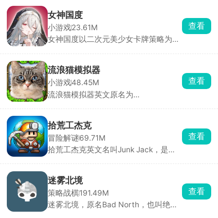
你将化身手握无限创意与建造权限的创
造者，踏入一片由立体像素方块搭建而
女神国度
成的广袤开放世界，把脑海中的构想变
查看
小游戏
23.61M
为可触摸、可漫游、可欣赏的专属像素
女神国度以二次元美少女卡牌策略为主
世界，让创造的乐趣与成就感被无限放
要玩法，玩家扮演冒险者，在跨越次元
大。
的旅途中招募数十位风格迥异的魔法少
女，她们外貌各异、技能定位不同，可
流浪猫模拟器
自由搭配阵容释放全力。游戏主打放置
查看
小游戏
48.45M
闯关自动战斗，支持跳过战斗与离线挂
流浪猫模拟器英文原名为
机，解放双手轻松养成。
StrayCatSim，由海外游戏工作室
Gluten Free Games LLC打造，化身一
只渺小的流浪猫咪，置身于繁华却又危
拾荒工杰克
机四伏的城市之中，体验颠沛流离、步
查看
冒险解谜
69.71M
步惊心的流浪生活。
拾荒工杰克英文名叫Junk Jack，是一
款像素风格的开放世界冒险探索手游。
玩家扮演拾荒工人杰克，在12个独特行
星之间穿梭旅行，收集材料、捕鱼、养
迷雾北境
牲畜、栽花、打怪、建住所，一切全靠
查看
策略战棋
191.49M
双手创造。玩法涵盖手工制作、烹调食
迷雾北境，原名Bad North，也叫绝境
品、酿造药水，数百种珍品等你收集，
北方、北方绝境，是一款经典的实时策
宝藏遍布每个角落。从温馨小家到异域