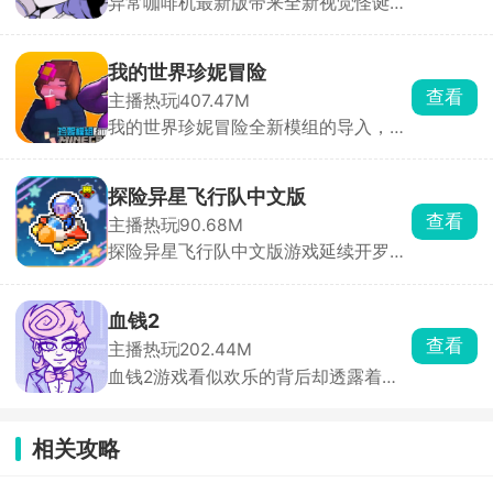
异常咖啡机最新版带来全新视觉怪诞模
拟玩法，这款游戏的玩法非常的新颖，
游戏内有一款看似普普通通的咖啡机，
其中且隐藏着很大的奥秘，输入不同的
我的世界珍妮冒险
单词，给咖啡机添加不同的配方，制作
查看
主播热玩
407.47M
出不同口味的咖啡，像拿铁、美式等
我的世界珍妮冒险全新模组的导入，除
等，给神秘少女品尝不同口味的咖啡，
了珍妮这个主要角色以外，还有其他萌
触发不一样的形态变化，收获更多的惊
娘角色等待各位玩家探索发现，在这个
喜。
全新像素沙盒大陆中收集重要的资源，
探险异星飞行队中文版
加工成宝石才能俘获珍妮的芳心，从而
查看
主播热玩
90.68M
触发神秘任务，和珍妮一起探索冒险，
探险异星飞行队中文版游戏延续开罗经
在沙盒世界里建造你们的爱巢。
典像素画风，玩家将建飞船、招募飞行
员，组建强大的飞行队，一起前往星际
开启探险。在浩瀚的宇宙空间内自由探
血钱2
索，发现隐藏的位置星球，在星际中建
查看
主播热玩
202.44M
立属于自己的基地，各种娱乐设施全部
血钱2游戏看似欢乐的背后却透露着诡
安排上，稳扎稳打，收获宇宙里的小惊
异的气息，通过点击环境中的物品进行
喜。
互动，与npc对话获取信息，运用聪明
的大脑解决各种难题，完成任务来获取
相关攻略
相应的报酬，直到筹备足够的金钱为
止。