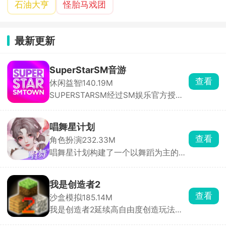
石油大亨
怪胎马戏团
最新更新
SuperStarSM音游
查看
休闲益智
140.19M
SUPERSTARSM经过SM娱乐官方授
权，里面收录的都是sm娱乐公司旗下
的音乐砖砌，依照歌曲节奏，在音符落
到判定线的瞬间点击屏幕完成击打，精
唱舞星计划
准敲击即可积累分数、推进曲目演奏。
查看
角色扮演
232.33M
除此之外，游戏还搭载了完整的闯关养
唱舞星计划构建了一个以舞蹈为主的幻
成体系与实时PK竞技两大核心系统。满
想世界，作为3D换装音乐社交手游，
足玩家竞技需求。
玩家可以根据自己想要的风格进行搭配
衣服，用跳舞的方式与其他玩家同台竞
我是创造者2
技，提升自己的艺术品鉴能力和身体灵
查看
沙盒模拟
185.14M
活性。游戏中有大量的音乐曲库，环境
我是创造者2延续高自由度创造玩法并
也可以自由探索，努力成为你心目中的
全面升级视觉与交互体验。在游戏中，
舞蹈家吧！