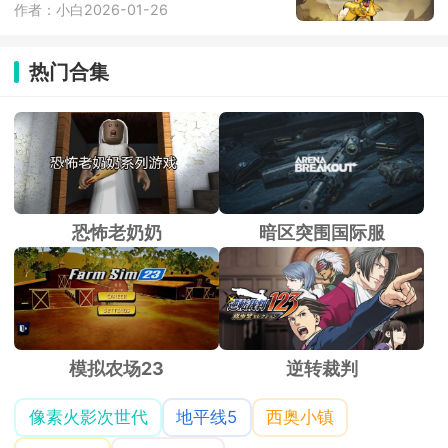
作者：小白
2026-01-26
热门合集
恐怖老奶奶
暗区突围国际服
模拟农场23
逆转裁判
像素火影次世代
地平线5
西奥小镇