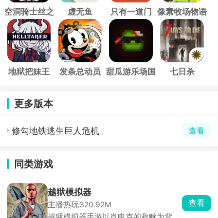
空洞骑士丝之
虚无鱼
只有一道门
像素牧场物语
歌
地狱把妹王
发条总动员
甜瓜游乐场国
七日杀
际服
更多版本
修勾地铁逃生巨人危机
查看
同类游戏
越狱模拟器
查看
主播热玩
320.92M
越狱模拟器手游以肖申克的救赎为背景