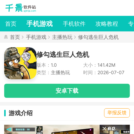
手机游戏
首页
手机软件
攻略教程
专
首页
手机游戏
主播热玩
修勾逃生巨人危机
修勾逃生巨人危机
版本：
1.0
大小：
141.42M
类型：
主播热玩
时间：
2026-07-07
安卓下载
游戏介绍
举报反馈