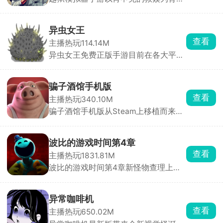
题材制作而来，玩家将扮演一名因冤入
狱的罪犯，多次上诉无果的你决定开启
一场大逃亡。躲避警卫严密的监视，想
异虫女王
方设法的获取丰富的工具，一点一滴的
查看
主播热玩
114.14M
挖掘，制定缜密的越狱计划，解决各种
异虫女王免费正版手游目前在各大平台
谜题和挑战，顺利逃离监狱。
上又掀起了一阵热潮，这是一款以吞噬
为核心玩法的休闲游戏，控制一只虫虫
在这个弱肉强食的世界里吞噬进化，击
骗子酒馆手机版
败更多的小虫子，收入麾下，组建属于
查看
主播热玩
340.10M
自己的专属虫族团队，成为虫虫界的女
骗子酒馆手机版从Steam上移植而来，
王，带领你的虫虫队伍称霸整个世界。
里面包含了扑克牌玩法和骰子玩法两种
模式，选择感兴趣的场所与对手开启心
理博弈战。当你能预判对手的预判，便
波比的游戏时间第4章
能成为真正的胜利者。利用所获得的所
查看
主播热玩
1831.81M
有线索进行推理，警惕其他玩家的欺诈
波比的游戏时间第4章新怪物查理上
行为，同时也要骗过其他的选手，绞尽
线，这是一个拖着铁链的怪物，玩家将
脑汁获得最终的胜利。
在全新的场景内开启刺激追捕战。一边
拼线索一边回头看，小心随机出现的怪
异常咖啡机
物，解开各种谜题，收集线索碎片，找
查看
主播热玩
650.02M
到逃生的出口。