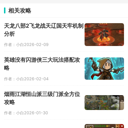
员，组建强大的飞行队，一起前往星际
开启探险。在浩瀚的宇宙空间内自由探
相关攻略
索，发现隐藏的位置星球，在星际中建
立属于自己的基地，各种娱乐设施全部
安排上，稳扎稳打，收获宇宙里的小惊
天龙八部2飞龙战天辽国天牢机制
喜。
分析
作者：小白
2026-02-09
英雄没有闪游侠三大玩法搭配攻
略
作者：小白
2026-02-04
烟雨江湖恒山派三级门派全方位
攻略
作者：小白
2026-01-30