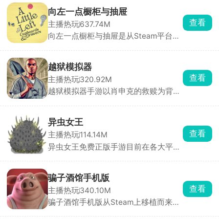
向左一点橱柜与抽屉
查看
主播热玩
637.74M
向左一点橱柜与抽屉是从Steam平台移
植而来的休闲解压收纳解谜手游，游戏
以厨房橱柜、多层抽屉、分格收纳盒及
暗格储物柜为主要场景，玩家需要通过
越狱模拟器
拖拽、旋转、堆叠与分类，将餐具、文
查看
主播热玩
320.92M
具、工具、首饰等杂物逐一归位，整理
越狱模拟器手游以肖申克的救赎为背景
出令人极度舒适的整齐画面。
题材制作而来，玩家将扮演一名因冤入
狱的罪犯，多次上诉无果的你决定开启
一场大逃亡。躲避警卫严密的监视，想
异虫女王
方设法的获取丰富的工具，一点一滴的
查看
主播热玩
114.14M
挖掘，制定缜密的越狱计划，解决各种
异虫女王免费正版手游目前在各大平台
谜题和挑战，顺利逃离监狱。
上又掀起了一阵热潮，这是一款以吞噬
为核心玩法的休闲游戏，控制一只虫虫
在这个弱肉强食的世界里吞噬进化，击
骗子酒馆手机版
败更多的小虫子，收入麾下，组建属于
查看
主播热玩
340.10M
自己的专属虫族团队，成为虫虫界的女
骗子酒馆手机版从Steam上移植而来，
王，带领你的虫虫队伍称霸整个世界。
里面包含了扑克牌玩法和骰子玩法两种