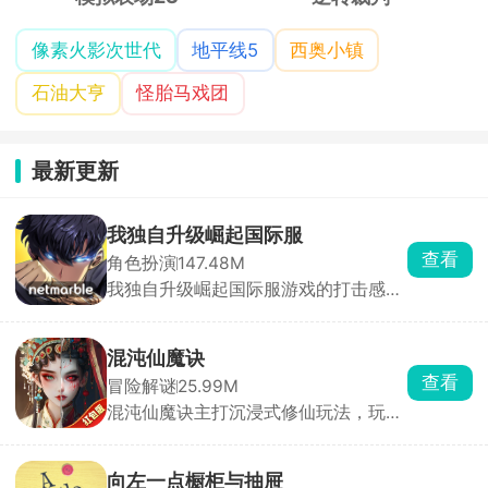
像素火影次世代
地平线5
西奥小镇
石油大亨
怪胎马戏团
最新更新
我独自升级崛起国际服
查看
角色扮演
147.48M
我独自升级崛起国际服游戏的打击感非
常强，根据同名漫画我独自升级改编制
作而来，进入到奇幻世界内自行探索，
遇到了各种各样的敌人和困难，面对强
混沌仙魔诀
大的怪兽和恶劣的环境，在一些模式里
查看
冒险解谜
25.99M
面还能进行换角色的连招，操纵喜爱的
混沌仙魔诀主打沉浸式修仙玩法，玩家
角色冒险战斗，不断提升战斗力。
闯荡唯美仙侠世界，争夺天材地宝、勇
闯秘境禁地，挑战强敌突破极限，成就
顶级修为。多职业自由选择，技能招式
向左一点橱柜与抽屉