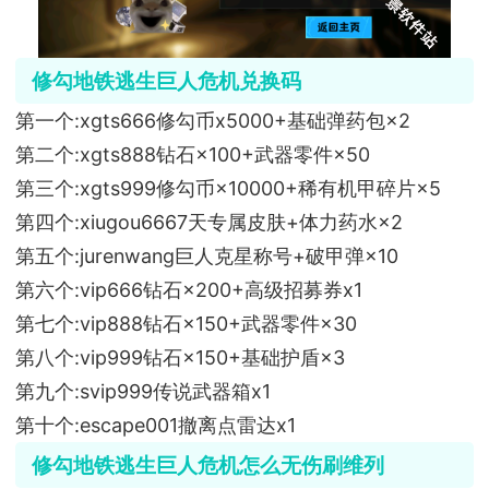
修勾地铁逃生巨人危机兑换码
第一个:xgts666修勾币x5000+基础弹药包×2
第二个:xgts888钻石×100+武器零件×50
第三个:xgts999修勾币×10000+稀有机甲碎片×5
第四个:xiugou6667天专属皮肤+体力药水×2
第五个:jurenwang巨人克星称号+破甲弹×10
第六个:vip666钻石×200+高级招募券x1
第七个:vip888钻石×150+武器零件×30
第八个:vip999钻石×150+基础护盾×3
第九个:svip999传说武器箱x1
第十个:escape001撤离点雷达x1
修勾地铁逃生巨人危机怎么无伤刷维列