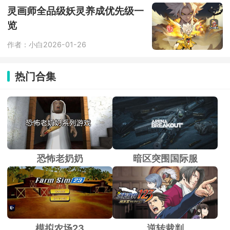
灵画师全品级妖灵养成优先级一
览
作者：小白
2026-01-26
热门合集
恐怖老奶奶
暗区突围国际服
模拟农场23
逆转裁判