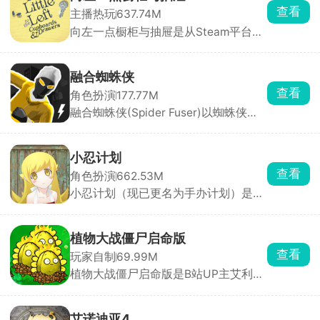
各具特色，搭配神兵利器轻松斩杀魔
查看
主播热玩
637.74M
兽，畅享酣畅淋漓的战斗快感。
向左一点橱柜与抽屉是从Steam平台移
植而来的休闲解压收纳解谜手游，游戏
以厨房橱柜、多层抽屉、分格收纳盒及
暗格储物柜为主要场景，玩家需要通过
融合蜘蛛侠
拖拽、旋转、堆叠与分类，将餐具、文
查看
角色扮演
177.77M
具、工具、首饰等杂物逐一归位，整理
融合蜘蛛侠(Spider Fuser)以蜘蛛侠为
出令人极度舒适的整齐画面。
题材打造的开放世界动作冒险游戏，物
理效果拉满，打击感拳拳到肉。玩家化
身蜘蛛融合者，拥有发射蛛丝、攀爬跳
小忍计划
跃、粘墙疾驰等全方位蜘蛛能力，在城
查看
角色扮演
662.53M
市中自由穿梭于不同时空。你可以行侠
小忍计划（现已更名为手办计划）是一
仗义打击罪犯，也可以开直播展示英雄
款别具一格的3D少女养成模拟手游。
气概，怎么玩全看心情。
游戏采用第一人称视角，画质精致，将
少女小忍刻画得生动形象，多样的地图
植物大战僵尸启命版
场景搭配随场景变化的音效，带来别具
查看
玩家自制
69.99M
一格的体验。它集养成、互动和冒险于
植物大战僵尸启命版是B站UP主艾利斯
一体，操作简单易上手，打破传统恋爱
ZERO打造的PVZ同人游戏，在原版基
养成模式。玩家能与小忍随时对话互
础上创新融入超级加特林射手、时间向
动，完成各种日常任务提升技能，感情
日葵等特色植物与僵尸。游戏不仅保留
迅速升温，体验甜蜜恋爱。游戏还有独
艾诺迪亚4