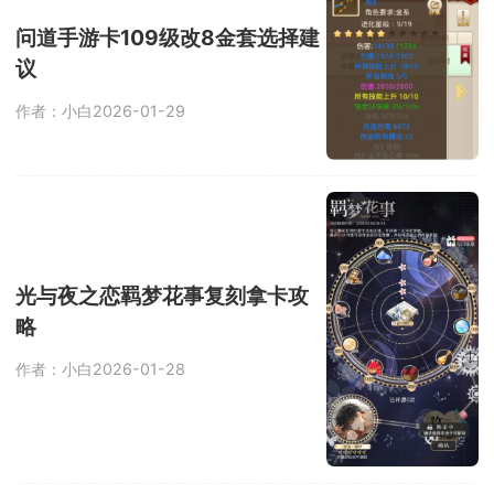
问道手游卡109级改8金套选择建
议
作者：小白
2026-01-29
光与夜之恋羁梦花事复刻拿卡攻
略
作者：小白
2026-01-28