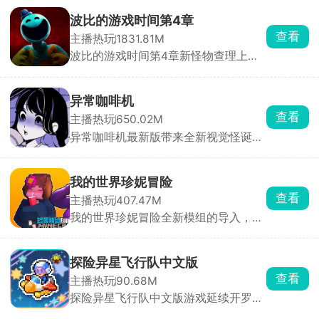
模式，选择感兴趣的场所与对手开启心
理博弈战。当你能预判对手的预判，便
波比的游戏时间第4章
能成为真正的胜利者。利用所获得的所
查看
主播热玩
1831.81M
有线索进行推理，警惕其他玩家的欺诈
波比的游戏时间第4章新怪物查理上
行为，同时也要骗过其他的选手，绞尽
线，这是一个拖着铁链的怪物，玩家将
脑汁获得最终的胜利。
在全新的场景内开启刺激追捕战。一边
拼线索一边回头看，小心随机出现的怪
异常咖啡机
物，解开各种谜题，收集线索碎片，找
查看
主播热玩
650.02M
到逃生的出口。
异常咖啡机最新版带来全新视觉怪诞模
拟玩法，这款游戏的玩法非常的新颖，
游戏内有一款看似普普通通的咖啡机，
其中且隐藏着很大的奥秘，输入不同的
我的世界珍妮冒险
单词，给咖啡机添加不同的配方，制作
查看
主播热玩
407.47M
出不同口味的咖啡，像拿铁、美式等
我的世界珍妮冒险全新模组的导入，除
等，给神秘少女品尝不同口味的咖啡，
了珍妮这个主要角色以外，还有其他萌
触发不一样的形态变化，收获更多的惊
娘角色等待各位玩家探索发现，在这个
喜。
全新像素沙盒大陆中收集重要的资源，
探险异星飞行队中文版
加工成宝石才能俘获珍妮的芳心，从而
查看
主播热玩
90.68M
触发神秘任务，和珍妮一起探索冒险，
探险异星飞行队中文版游戏延续开罗经
在沙盒世界里建造你们的爱巢。
典像素画风，玩家将建飞船、招募飞行