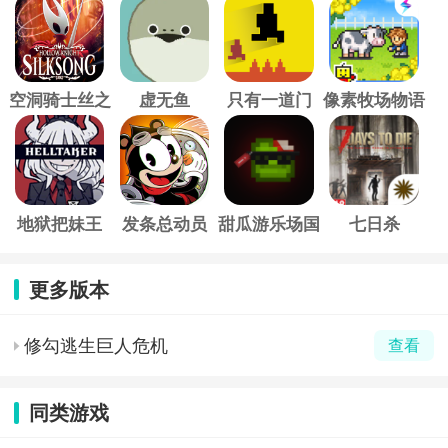
空洞骑士丝之
虚无鱼
只有一道门
像素牧场物语
歌
地狱把妹王
发条总动员
甜瓜游乐场国
七日杀
际服
更多版本
修勾逃生巨人危机
查看
同类游戏