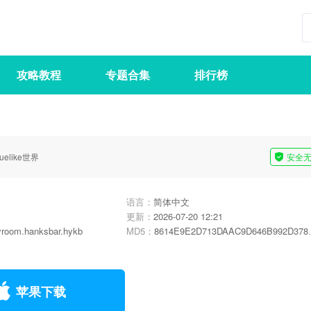
攻略教程
专题合集
排行榜
like世界
安全
语言：
简体中文
更新：
2026-07-20 12:21
yroom.hanksbar.hykb
MD5：
8614E9E2D713DAAC9D646B992D378D83
苹果下载