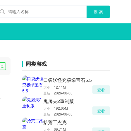
同类游戏
无毒
口袋妖怪究极绿宝石5.5
大小：
12.11M
查看
更新：
2026-08-08
鬼屠夫2重制版
大小：
192.65M
查看
更新：
2026-08-08
拾荒工杰克
大小：
69.71M