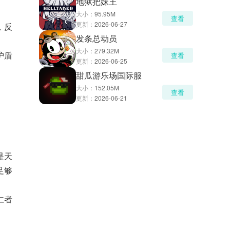
地狱把妹王
大小：
95.95M
查看
更新：
2026-06-27
，反
发条总动员
大小：
279.32M
护盾
查看
更新：
2026-06-25
甜瓜游乐场国际服
大小：
152.05M
查看
更新：
2026-06-21
是天
足够
仁者