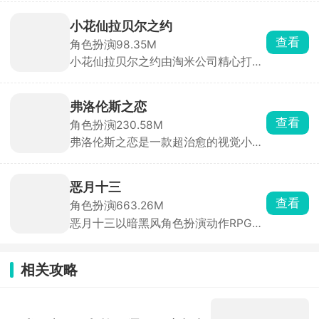
战，从一个小掌柜一步步变成富甲一方
的商业巨头。从最基础的钱庄、包子铺
小花仙拉贝尔之约
开始，逐步解锁医馆、客栈、当铺、书
查看
角色扮演
98.35M
局、香店、镖局等几十种店铺，最终称
小花仙拉贝尔之约由淘米公司精心打
霸商界。
造，集合养成、换装、经营等元素的休
闲模拟慢生活社交佳作。游戏构建了中
式二次元的唯美画风，营造出出色质
弗洛伦斯之恋
感，带你沉浸闲适世界。它完美移植小
查看
角色扮演
230.58M
花仙内容玩法，以花仙世界为背景，融
弗洛伦斯之恋是一款超治愈的视觉小说
合种植、剧情、换装等丰富元素。
互动解谜游戏，玩家将扮演女主角
Florence，经历一段刻苦铭心的爱恋。
本是平淡无奇的日常生活，因为那个会
恶月十三
拉大提琴的男孩的出现，世界仿佛多了
查看
角色扮演
663.26M
不少色彩，相识、相恋最后相爱，但是
恶月十三以暗黑风角色扮演动作RPG为
浪漫的爱情很短暂，两条平行线有了交
主要玩法，原作首发于Steam平台，现
集也会争吵不停，全盘托出互相的不
已推出安卓移动版。游戏采用虚幻引擎
满，无法挽回之下只能和平分手。游戏
4打造，背景设定在特拉温黑暗玄幻世
中穿插了不少玩法，有拼图、有解谜，
相关攻略
界，玩家需阻止神蛇恶魔复活。战斗系
根据当下剧情和环境做出你的判断。
统高度还原暗黑魂系风格，怪物密度
高、战斗紧凑，BOSS战节奏紧张，输
出、闪避、走位缺一不可，也可后期装