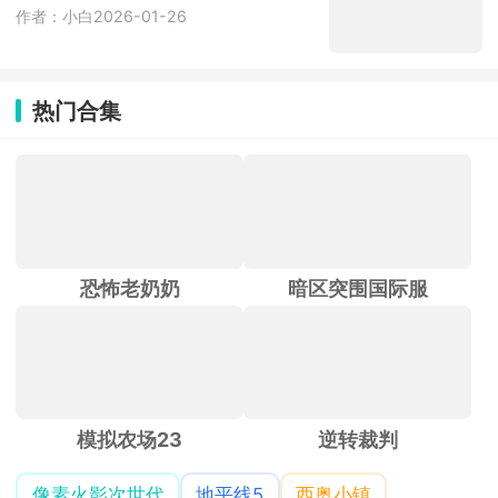
作者：小白
2026-01-26
热门合集
恐怖老奶奶
暗区突围国际服
模拟农场23
逆转裁判
像素火影次世代
地平线5
西奥小镇