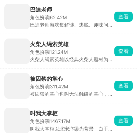
玩家可以根据自己想要的风格进行搭配
衣服，用跳舞的方式与其他玩家同台竞
巴迪老师
技，提升自己的艺术品鉴能力和身体灵
查看
角色扮演
62.42M
活性。游戏中有大量的音乐曲库，环境
巴迪老师游戏集解谜、逃脱、趣味问答
也可以自由探索，努力成为你心目中的
于一体，在游戏里你将扮演一名被困校
舞蹈家吧！
园的学生，一边四处收集道具、解开五
花八门的谜题，一边想办法逃出学校。
火柴人绳索英雄
一路上还会接连碰到各种脑洞大开的虐
查看
角色扮演
121.24M
心难题，想要通关可没那么简单。
火柴人绳索英雄以经典火柴人题材为主
开启刺激动作冒险射击对决。玩家将扮
演火柴人英雄，依靠绳索在城市中四处
扫荡，寻找对城市有威胁的敌人，充分
被囚禁的掌心
展示高超的技能，与敌人展开激烈的格
查看
角色扮演
311.42M
斗，还可以解锁更多武器和装备，完成
被囚禁的掌心也叫无法触碰的掌心，玩
拯救城市的挑战。
家将化身主角，踏上神秘小岛，与两位
失忆男主晴人、葵展开一段扣人心弦的
恋爱故事。通过独特的体感式触碰玩
叫我大掌柜
法，只需将手掌或额头轻贴手机屏幕，
查看
角色扮演
1467.17M
即可与男主深情互动。游戏内，监视玩
叫我大掌柜以北宋汴梁为背景，白手起
法增添趣味，观察男主房间、触摸互
家，开店铺、招门客、搞贸易、经商
动，深入探索角色内心世界。