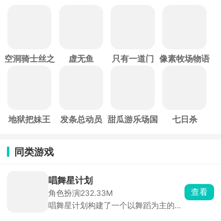
空洞骑士丝之
虚无鱼
只有一道门
像素牧场物语
歌
地狱把妹王
发条总动员
甜瓜游乐场国
七日杀
际服
同类游戏
唱舞星计划
查看
角色扮演
232.33M
唱舞星计划构建了一个以舞蹈为主的幻
想世界，作为3D换装音乐社交手游，