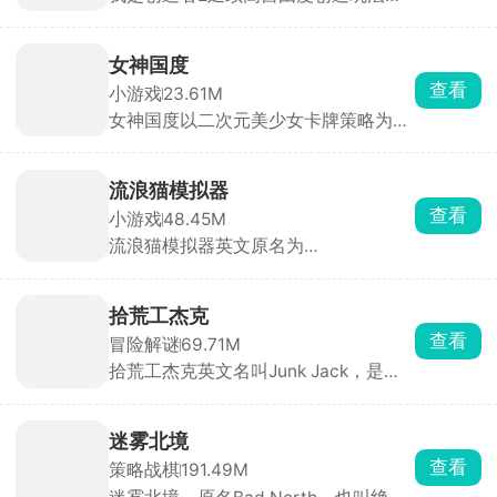
全面升级视觉与交互体验。在游戏中，
舞蹈家吧！
你将化身手握无限创意与建造权限的创
造者，踏入一片由立体像素方块搭建而
女神国度
成的广袤开放世界，把脑海中的构想变
查看
小游戏
23.61M
为可触摸、可漫游、可欣赏的专属像素
女神国度以二次元美少女卡牌策略为主
世界，让创造的乐趣与成就感被无限放
要玩法，玩家扮演冒险者，在跨越次元
大。
的旅途中招募数十位风格迥异的魔法少
女，她们外貌各异、技能定位不同，可
流浪猫模拟器
自由搭配阵容释放全力。游戏主打放置
查看
小游戏
48.45M
闯关自动战斗，支持跳过战斗与离线挂
流浪猫模拟器英文原名为
机，解放双手轻松养成。
StrayCatSim，由海外游戏工作室
Gluten Free Games LLC打造，化身一
只渺小的流浪猫咪，置身于繁华却又危
拾荒工杰克
机四伏的城市之中，体验颠沛流离、步
查看
冒险解谜
69.71M
步惊心的流浪生活。
拾荒工杰克英文名叫Junk Jack，是一
款像素风格的开放世界冒险探索手游。
玩家扮演拾荒工人杰克，在12个独特行
星之间穿梭旅行，收集材料、捕鱼、养
迷雾北境
牲畜、栽花、打怪、建住所，一切全靠
查看
策略战棋
191.49M
双手创造。玩法涵盖手工制作、烹调食