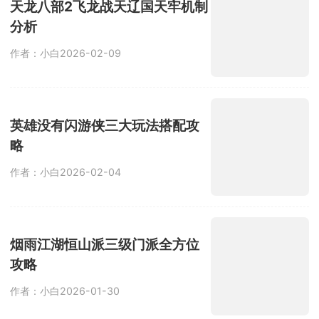
天龙八部2飞龙战天辽国天牢机制
备碾压。
分析
作者：小白
2026-02-09
英雄没有闪游侠三大玩法搭配攻
略
作者：小白
2026-02-04
烟雨江湖恒山派三级门派全方位
攻略
作者：小白
2026-01-30