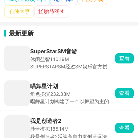
石油大亨
怪胎马戏团
最新更新
SuperStarSM音游
查看
休闲益智
140.19M
SUPERSTARSM经过SM娱乐官方授
权，里面收录的都是sm娱乐公司旗下
的音乐砖砌，依照歌曲节奏，在音符落
到判定线的瞬间点击屏幕完成击打，精
唱舞星计划
准敲击即可积累分数、推进曲目演奏。
查看
角色扮演
232.33M
除此之外，游戏还搭载了完整的闯关养
唱舞星计划构建了一个以舞蹈为主的幻
成体系与实时PK竞技两大核心系统。满
想世界，作为3D换装音乐社交手游，
足玩家竞技需求。
玩家可以根据自己想要的风格进行搭配
衣服，用跳舞的方式与其他玩家同台竞
我是创造者2
技，提升自己的艺术品鉴能力和身体灵
查看
沙盒模拟
185.14M
活性。游戏中有大量的音乐曲库，环境
我是创造者2延续高自由度创造玩法并
也可以自由探索，努力成为你心目中的