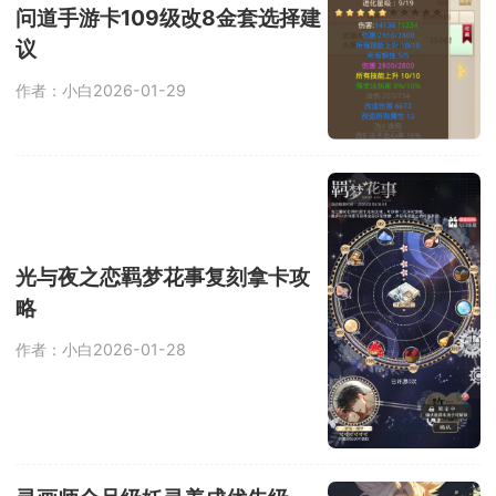
问道手游卡109级改8金套选择建
议
作者：小白
2026-01-29
光与夜之恋羁梦花事复刻拿卡攻
略
作者：小白
2026-01-28