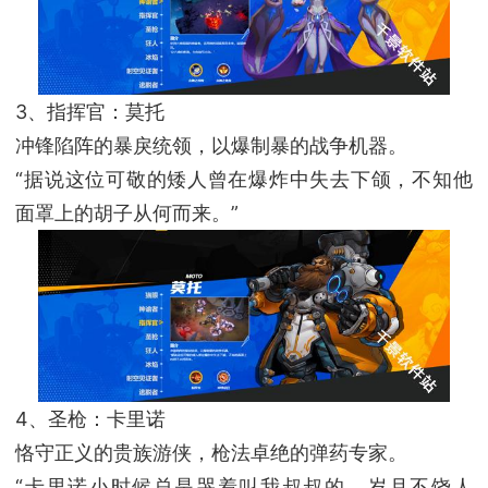
3、指挥官：莫托
冲锋陷阵的暴戾统领，以爆制暴的战争机器。
“据说这位可敬的矮人曾在爆炸中失去下颌，不知他
面罩上的胡子从何而来。”
4、圣枪：卡里诺
恪守正义的贵族游侠，枪法卓绝的弹药专家。
“卡里诺小时候总是哭着叫我叔叔的。岁月不饶人