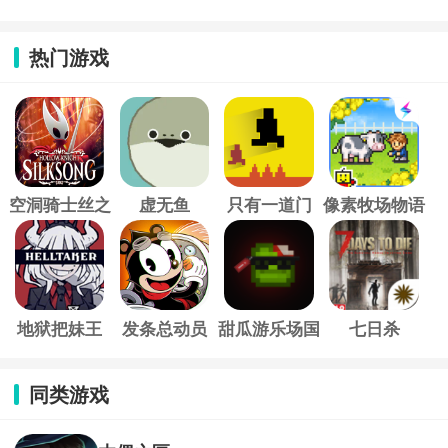
热门游戏
空洞骑士丝之
虚无鱼
只有一道门
像素牧场物语
歌
地狱把妹王
发条总动员
甜瓜游乐场国
七日杀
际服
同类游戏