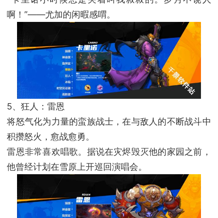
啊！”——尤加的闲暇感喟。
5、狂人：雷恩
将怒气化为力量的蛮族战士，在与敌人的不断战斗中
积攒怒火，愈战愈勇。
雷恩非常喜欢唱歌。据说在灾烬毁灭他的家园之前，
他曾经计划在雪原上开巡回演唱会。