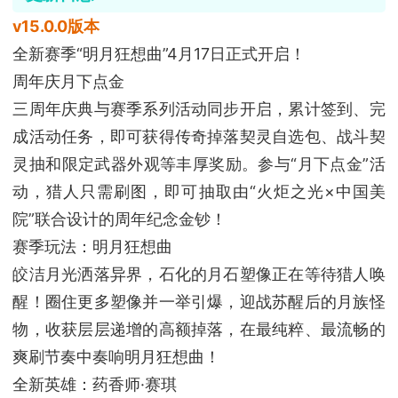
v15.0.0版本
全新赛季“明月狂想曲”4月17日正式开启！
周年庆月下点金
三周年庆典与赛季系列活动同步开启，累计签到、完
成活动任务，即可获得传奇掉落契灵自选包、战斗契
灵抽和限定武器外观等丰厚奖励。参与“月下点金”活
动，猎人只需刷图，即可抽取由“火炬之光×中国美
院”联合设计的周年纪念金钞！
赛季玩法：明月狂想曲
皎洁月光洒落异界，石化的月石塑像正在等待猎人唤
醒！圈住更多塑像并一举引爆，迎战苏醒后的月族怪
物，收获层层递增的高额掉落，在最纯粹、最流畅的
爽刷节奏中奏响明月狂想曲！
全新英雄：药香师·赛琪