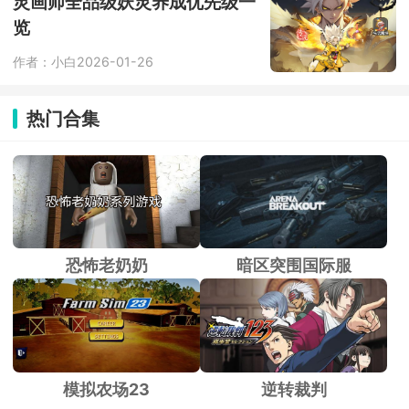
灵画师全品级妖灵养成优先级一
览
作者：小白
2026-01-26
热门合集
恐怖老奶奶
暗区突围国际服
模拟农场23
逆转裁判