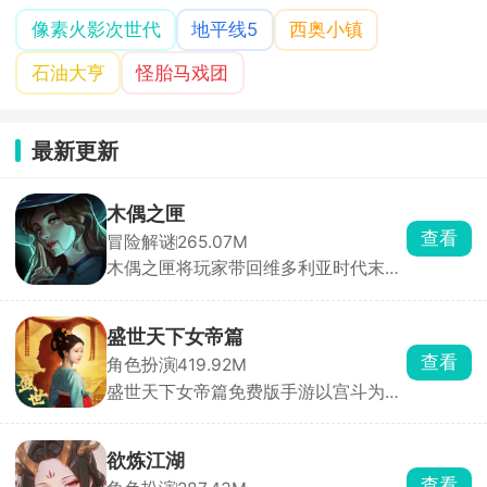
像素火影次世代
地平线5
西奥小镇
石油大亨
怪胎马戏团
最新更新
木偶之匣
查看
冒险解谜
265.07M
木偶之匣将玩家带回维多利亚时代末期
的神秘世界。游戏中，你化身探索者或
神秘木偶师，踏入一座弥漫着诡异氛围
的木偶庄园。随着深入探索，索恩家族
盛世天下女帝篇
消失的惊天秘密逐渐揭开面纱。游戏采
查看
角色扮演
419.92M
用碎片化叙事方式，剧情并非单一线性
盛世天下女帝篇免费版手游以宫斗为
展开，而是需要你通过收集线索、破解
主，恋爱、成长逆袭、权谋争斗为辅，
机关，从对话、文档及场景细节中抽丝
玩家将从一名小小的宫女视角开始，在
剥茧，还原事件全貌。
这个盛唐世纪之中挣扎成长，在特定的
欲炼江湖
剧情对话环节当中选择相应的对话选项
查看