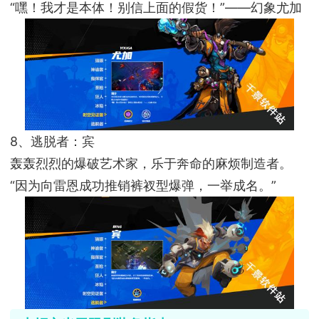
“嘿！我才是本体！别信上面的假货！”——幻象尤加
8、逃脱者：宾
轰轰烈烈的爆破艺术家，乐于奔命的麻烦制造者。
“因为向雷恩成功推销裤衩型爆弹，一举成名。”