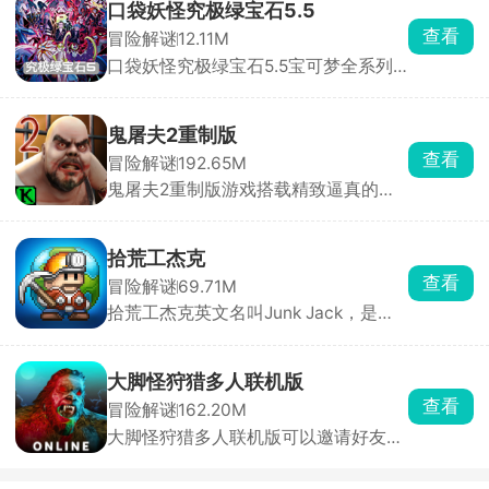
在吞噬你的身体，而你只剩一只手臂可
逃生。
口袋妖怪究极绿宝石5.5
以使用。为了活下去，你必须深入阴暗
查看
冒险解谜
12.11M
的实验室，搜寻止血绷带和驱虫疫苗来
口袋妖怪究极绿宝石5.5宝可梦全系列
压制体内的寄生虫，同时收集枪械弹
终极整合版，经典像素风，地图、剧
药，击退一波又一波恐怖的变异生物。
情、训练师阵容全面重做，捕捉上百只
不同的精灵并驯服，参与多个周目的挑
鬼屠夫2重制版
战，体验到原汁原味的怀旧经典。
查看
冒险解谜
192.65M
鬼屠夫2重制版游戏搭载精致逼真的全
3D高清画面，采用极具代入感的第一
人称视角玩法。在游戏中，玩家将化身
主角木守，肩负一项危险重重的秘密任
拾荒工杰克
务，必须在昏暗压抑的场景中，时刻保
查看
冒险解谜
69.71M
持警惕，小心翼翼地躲避鬼屠夫的疯狂
拾荒工杰克英文名叫Junk Jack，是一
追捕与致命袭击，同时在错综复杂的环
款像素风格的开放世界冒险探索手游。
境里搜寻、收集各类关键线索与重要道
玩家扮演拾荒工人杰克，在12个独特行
具，一步步拼凑破碎的真相。
星之间穿梭旅行，收集材料、捕鱼、养
大脚怪狩猎多人联机版
牲畜、栽花、打怪、建住所，一切全靠
查看
冒险解谜
162.20M
双手创造。玩法涵盖手工制作、烹调食
大脚怪狩猎多人联机版可以邀请好友，
品、酿造药水，数百种珍品等你收集，
亦或是加入公共房间内与志同道友们一
宝藏遍布每个角落。从温馨小家到异域
起在丛林内开启冒险，如果是好友联机
星球，每一处都是你的地盘。