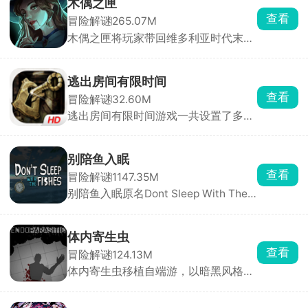
木偶之匣
查看
冒险解谜
265.07M
木偶之匣将玩家带回维多利亚时代末期
的神秘世界。游戏中，你化身探索者或
神秘木偶师，踏入一座弥漫着诡异氛围
的木偶庄园。随着深入探索，索恩家族
逃出房间有限时间
消失的惊天秘密逐渐揭开面纱。游戏采
查看
冒险解谜
32.60M
用碎片化叙事方式，剧情并非单一线性
逃出房间有限时间游戏一共设置了多个
展开，而是需要你通过收集线索、破解
风格、难度各不相同的独立关卡。化身
机关，从对话、文档及场景细节中抽丝
故事的主角，沉浸式参与这场惊险的逃
剥茧，还原事件全貌。
脱冒险。探索过程中，你要细心搜寻场
别陪鱼入眠
景内的各类道具，合理利用游戏给出的
查看
冒险解谜
1147.35M
提示，借助道具与场景物件互动，一步
别陪鱼入眠原名Dont Sleep With The
步突破多个相连房室的封锁，揭开场景
Fishes，又名海上60秒、60秒海洋
背后暗藏的悬念与故事谜团。
版，是一款由DopplerGhost制作、从
Steam移植至手机端的末日恐怖生存游
体内寄生虫
戏。游戏采用PSX复古低多边形风格，
查看
冒险解谜
124.13M
以第一人称视角展开。玩家扮演一名船
体内寄生虫移植自端游，以暗黑风格的
长，船只正在沉没，你只有60秒的逃生
恐怖生存为主要玩法。玩家扮演一名不
时间。你需要在极短时间内挑选三名可
幸感染致命寄生虫的幸存者，寄生虫正
靠船员、打捞关键物资、搭配道具完成