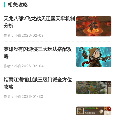
情况，则有一名好友需要扮演大脚怪，
相关攻略
其余的都是猎人，在丛林里开启紧张刺
激的生存冒险，一边探索一边搜集资
源，使用手中的武器去狩猎凶猛的大脚
天龙八部2飞龙战天辽国天牢机制
怪，最终成功抓捕；而大脚怪则是躲避
分析
一众猎人，也可以趁猎人只有一人的时
候，趁机伤害他。
作者：小白
2026-02-09
英雄没有闪游侠三大玩法搭配攻
略
作者：小白
2026-02-04
烟雨江湖恒山派三级门派全方位
攻略
作者：小白
2026-01-30