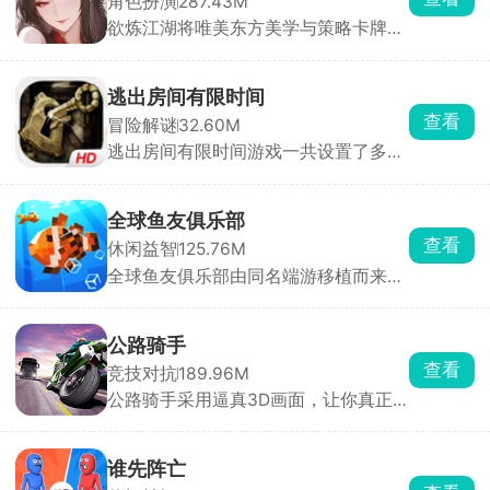
角色扮演
287.43M
来触发不同的对话内容，不同的选择后
欲炼江湖将唯美东方美学与策略卡牌战
续所解锁的剧情也会不同，运筹帷幄，
斗深度融合。玩家化身一代宗师，在江
拼接自己的头脑和策略，登上女帝之
湖中招募并培养各具特色的红颜侠女，
位。
组建专属最强阵容，闯荡武林称霸天
逃出房间有限时间
下。战斗中可合理组合侠客羁绊与技
查看
冒险解谜
32.60M
能，打出流畅连招与爆发输出，最大化
逃出房间有限时间游戏一共设置了多个
队伍战力。前期跟随主线任务推进即可
风格、难度各不相同的独立关卡。化身
轻松上手，无需钻研繁杂玩法，门槛极
故事的主角，沉浸式参与这场惊险的逃
低。
脱冒险。探索过程中，你要细心搜寻场
全球鱼友俱乐部
景内的各类道具，合理利用游戏给出的
查看
休闲益智
125.76M
提示，借助道具与场景物件互动，一步
全球鱼友俱乐部由同名端游移植而来，
步突破多个相连房室的封锁，揭开场景
主打一个按自己节奏慢慢玩。游戏零压
背后暗藏的悬念与故事谜团。
力、零门槛，不需要复杂操作和烧脑思
考，你只需要钓起各种各样的小鱼，解
公路骑手
锁图鉴，还能让同种鱼群繁殖后代。超
查看
竞技对抗
189.96M
多鱼缸主题任你挑选，搭配丰富装饰物
公路骑手采用逼真3D画面，让你真正
打造专属水族箱，画面精致、氛围温馨
感受到速度与风险并存的刺激，游戏保
治愈，沉浸式垂钓体验让人眼前一亮。
留了街机竞速的畅快手感，同时加入职
业模式与任务挑战，带来沉浸式驾驶体
谁先阵亡
验。你将驾驶摩托车在城市与公路上高