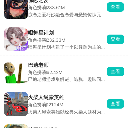
惊恋之爱
器来瞄准怪物身上的高亮处并持续射
查看
角色扮演
283.61M
击，与侵略者展开激烈对抗。
惊恋之爱巧妙融合恋爱与悬疑惊悚元
素。玩家化身逃亡者，在逃亡途中邂逅
神秘诡异少女，从此人生轨迹被彻底改
变。游戏里，通过选择与对话推动剧情
唱舞星计划
发展，每一次抉择都影响角色关系与结
查看
角色扮演
232.33M
局走向，故事充满不确定性，每个决定
唱舞星计划构建了一个以舞蹈为主的幻
都会引发连锁反应。游戏中的角色都藏
想世界，作为3D换装音乐社交手游，
着不同秘密，日常约会与诡异事件交
玩家可以根据自己想要的风格进行搭配
织，带来甜蜜又紧张的情感体验。
衣服，用跳舞的方式与其他玩家同台竞
巴迪老师
技，提升自己的艺术品鉴能力和身体灵
查看
角色扮演
62.42M
活性。游戏中有大量的音乐曲库，环境
巴迪老师游戏集解谜、逃脱、趣味问答
也可以自由探索，努力成为你心目中的
于一体，在游戏里你将扮演一名被困校
舞蹈家吧！
园的学生，一边四处收集道具、解开五
花八门的谜题，一边想办法逃出学校。
火柴人绳索英雄
一路上还会接连碰到各种脑洞大开的虐
查看
角色扮演
121.24M
心难题，想要通关可没那么简单。
火柴人绳索英雄以经典火柴人题材为主
开启刺激动作冒险射击对决。玩家将扮
演火柴人英雄，依靠绳索在城市中四处