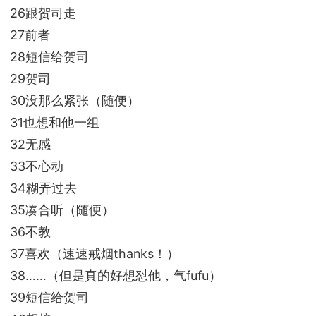
26跟贺司走
27前者
28短信给贺司
29贺司
30没那么紧张（随便）
31也想和他一组
32无感
33不心动
34糊弄过去
35凑合听（随便）
36不教
37喜欢（速速戒烟thanks！）
38……（但是真的好想怼他，气fufu）
39短信给贺司