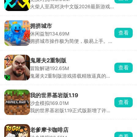
击，与侵略者展开激烈对抗。
火柴人至高对决中文版2026最新游戏
内提供了单人模式、双人对战模式以及
幸存模式多样的玩法。这是一款以火柴
人为主题打造的战斗冒险类手游，操控
拥挤城市
火柴人进入到不同的玩法模式之下开启
查看
休闲益智
134.69M
各种热血的竞技PK，充分展示对决技
拥挤城市操作极为简便，极易上手。在
巧，获得胜利即可解锁精美皮肤和武
游戏里，你将化身为特定颜色小人的操
器，获得战斗荣誉。
控者，引领它们在城市的大街小巷中肆
意穿梭。游戏规则通俗易懂，当你的小
鬼屠夫2重制版
人群体数量超过其他玩家时，便能将对
查看
冒险解谜
192.65M
方的小人纳入麾下，让自己的队伍愈发
鬼屠夫2重制版游戏搭载精致逼真的全
壮大；反之，若己方人数处于劣势，就
3D高清画面，采用极具代入感的第一
会惨遭对方吞噬，实力被削弱。在这场
人称视角玩法。在游戏中，玩家将化身
激烈的角逐中，最终以人数最多者夺得
主角木守，肩负一项危险重重的秘密任
第一名的桂冠。别看游戏玩法简单直
我的世界基岩版1.19
务，必须在昏暗压抑的场景中，时刻保
白，实则暗藏诸多技巧。何时主动出
查看
沙盒模拟
169.01M
持警惕，小心翼翼地躲避鬼屠夫的疯狂
击、何时暂避锋芒，都需要玩家精心谋
我的世界基岩版1.19正式版新增了许多
追捕与致命袭击，同时在错综复杂的环
划。每一次决策都可能影响战局走向，
新的mod，新的方块、新的生物等内
境里搜寻、收集各类关键线索与重要道
每一次吞噬与被吞噬都扣人心弦。它就
容，进入到全新像素沙盒世界中创造冒
具，一步步拼凑破碎的真相。
像一个充满未知的竞技场，等待着玩家
险，探索不同的场景，搜寻更多的惊喜
去探索其中的奥秘。快来加入这场刺激
老爹摩卡咖啡店
和宝藏，探索多样化的地形，应对各种
的挑战，看看你能否凭借智慧与策略，
查看