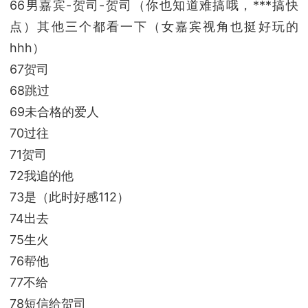
66男嘉宾-贺司-贺司（你也知道难搞哦，***搞快
点）其他三个都看一下（女嘉宾视角也挺好玩的
hhh）
67贺司
68跳过
69未合格的爱人
70过往
71贺司
72我追的他
73是（此时好感112）
74出去
75生火
76帮他
77不给
78短信给贺司