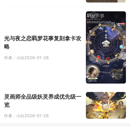
光与夜之恋羁梦花事复刻拿卡攻
略
作者：小白
2026-01-28
灵画师全品级妖灵养成优先级一
览
作者：小白
2026-01-26