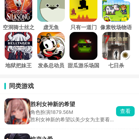
空洞骑士丝之
虚无鱼
只有一道门
像素牧场物语
歌
地狱把妹王
发条总动员
甜瓜游乐场国
七日杀
际服
同类游戏
胜利女神新的希望
查看
角色扮演
1879.56M
胜利女神新的希望以美少女为主要看点
的射击养成类游戏，玩家在游戏内扮演
妮姬少女们的指挥官，根据敌人的特性
搭配五名妮姬技能组合，用其手上的武