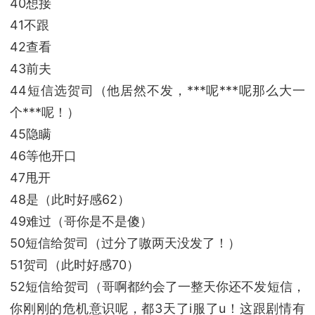
40想接
41不跟
42查看
43前夫
44短信选贺司（他居然不发，***呢***呢那么大一
个***呢！）
45隐瞒
46等他开口
47甩开
48是（此时好感62）
49难过（哥你是不是傻）
50短信给贺司（过分了嗷两天没发了！）
51贺司（此时好感70）
52短信给贺司（哥啊都约会了一整天你还不发短信，
你刚刚的危机意识呢，都3天了i服了u！这跟剧情有