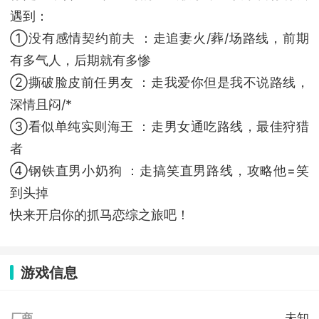
遇到：
①没有感情契约前夫 ：走追妻火/葬/场路线，前期
有多气人，后期就有多惨
②撕破脸皮前任男友 ：走我爱你但是我不说路线，
深情且闷/*
③看似单纯实则海王 ：走男女通吃路线，最佳狩猎
者
④钢铁直男小奶狗 ：走搞笑直男路线，攻略他=笑
到头掉
快来开启你的抓马恋综之旅吧！
游戏信息
未知
厂商