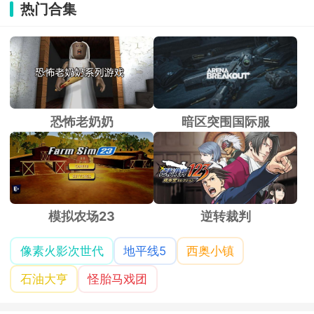
热门合集
恐怖老奶奶
暗区突围国际服
模拟农场23
逆转裁判
像素火影次世代
地平线5
西奥小镇
石油大亨
怪胎马戏团