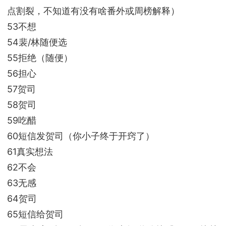
点割裂，不知道有没有啥番外或周榜解释）
53不想
54裴/林随便选
55拒绝（随便）
56担心
57贺司
58贺司
59吃醋
60短信发贺司（你小子终于开窍了）
61真实想法
62不会
63无感
64贺司
65短信给贺司