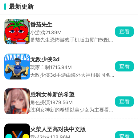
最新更新
番茄先生
查看
小游戏
21.89M
番茄先生恐怖游戏手机版由厦门歆阳网
络科技有限公司发布，在这款游戏中玩
家需要做的就是给番茄先生投喂正确的
食物，如若不小心投喂到坏掉的吃食，
无敌少侠3d
番茄先生就会触发黑化系统。总共有三
查看
玩家自制
1715.94M
种黑化形态，每一种都带来不一样的恐
无敌少侠3d手游由海外大神根据同名动
怖氛围，想尽办法提升番茄先生吸心情
画改编制作而来的一股南通人游戏，玩
喜悦值，赢得最后的胜利。
家将扮演无敌少侠马克·格雷森，进入到
不同的地图场景内尽情施展自己的超能
胜利女神新的希望
力，挑战各种邪恶的敌人，自由开展战
查看
角色扮演
1879.56M
斗，顺利完成各种不同的格斗任务，解
胜利女神新的希望以美少女为主要看点
锁新的技能，不断强化自身。
的射击养成类游戏，玩家在游戏内扮演
妮姬少女们的指挥官，根据敌人的特性
搭配五名妮姬技能组合，用其手上的武
火柴人至高对决中文版
器来瞄准怪物身上的高亮处并持续射
查看
竞技对抗
108.96M