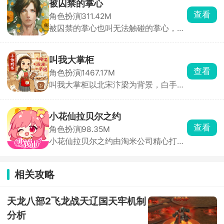
扫荡，寻找对城市有威胁的敌人，充分
被囚禁的掌心
展示高超的技能，与敌人展开激烈的格
查看
角色扮演
311.42M
斗，还可以解锁更多武器和装备，完成
被囚禁的掌心也叫无法触碰的掌心，玩
拯救城市的挑战。
家将化身主角，踏上神秘小岛，与两位
失忆男主晴人、葵展开一段扣人心弦的
恋爱故事。通过独特的体感式触碰玩
叫我大掌柜
法，只需将手掌或额头轻贴手机屏幕，
查看
角色扮演
1467.17M
即可与男主深情互动。游戏内，监视玩
叫我大掌柜以北宋汴梁为背景，白手起
法增添趣味，观察男主房间、触摸互
家，开店铺、招门客、搞贸易、经商
动，深入探索角色内心世界。
战，从一个小掌柜一步步变成富甲一方
的商业巨头。从最基础的钱庄、包子铺
小花仙拉贝尔之约
开始，逐步解锁医馆、客栈、当铺、书
查看
角色扮演
98.35M
局、香店、镖局等几十种店铺，最终称
小花仙拉贝尔之约由淘米公司精心打
霸商界。
造，集合养成、换装、经营等元素的休
闲模拟慢生活社交佳作。游戏构建了中
式二次元的唯美画风，营造出出色质
相关攻略
感，带你沉浸闲适世界。它完美移植小
花仙内容玩法，以花仙世界为背景，融
合种植、剧情、换装等丰富元素。
天龙八部2飞龙战天辽国天牢机制
分析