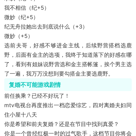
我不相信（纪+5）
微妙（纪+5）
纪无舟拉她出去到底说什么（+3）
微妙（+5）
选前夫哥，好感不够进金主线，后续野营搭档选鹿
野，后面有金主的选项，我终于知道落下的好感在哪
了，看到有姐妹说野营选和金主搭帐篷，挨个男主选
了一遍，我万万没想到要勾搭金主要选鹿野。
复婚不可能游戏剧情
前任换乘？已经不好玩了！
mtv电视台再度推出一档恋爱综艺，四对离婚夫妇同
住小屋十八天
你是希望和前夫复婚？还是在节目中找到真爱？
你是一个曾经红极一时的过气歌手，这档节目你将会