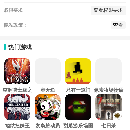
查看权限要求
权限要求
查看
隐私政策：
热门游戏
空洞骑士丝之
虚无鱼
只有一道门
像素牧场物语
歌
地狱把妹王
发条总动员
甜瓜游乐场国
七日杀