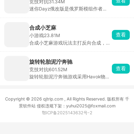
核，在原版底子上大幅度扩容内容、修
查看
小游戏
23.81M
正 BUG、新增玩法，弥补了官方原版
合成小芝麻游戏玩法主打反向合成，其
内容单薄、装备少、玩法单调的短板。
他的合成游戏是从小合成到大，而该游
戏是从大合成到小。只要技术到位，你
可以在一局里玩很久。通过滑动屏幕操
旋转轮胎泥泞奔驰
控水果下落位置，相同水果碰撞即可合
查看
竞技对抗
601.52M
成更小的水果。简单易上手，却让人停
旋转轮胎泥泞奔驰游戏采用Havok物理
不下来，是打发碎片时间的解压神器。
引擎打造，画面非常的真实，游戏内含
多张风格完全不同的开放式大地图，同
时搭配多台定位迥异的硬核载具，化身
Copyright © 2026 qjtrip.com , All Rights Reserved. 版权所有 千
奔波在荒野之中的职业货运司机，核心
任务便是承接各类物资订单，把货物从
景软件站 侵权违规下架：yuhui2025@foxmail.com
起点完好无损运送至目的地。
鄂ICP备2025143632号-2