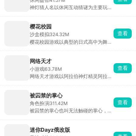
始对玩家提问，玩家只需要回答是或不
查看
沙盒模拟
324.32M
是，几轮下来神灯就会猜到这个人。除
樱花校园游戏以典型的日式高中为舞
了最基础的问答，游戏还设置了很多其
台，高度还原了校园内外，沉浸式体验
他的玩法，快来挑战吧！
青春、自由、充满日常趣味的学生生活
氛围。自由探索庞大的校园地图，体验
网络天才
丰富而真实的日式校园生活，参加各种
查看
小游戏
63.78M
比赛获得，与同学互动聊天、结伴行
网络天才游戏以阿拉伯神灯精灵阿拉丁
动，体验从早到晚的完整校园流程。
出题方式一一答题，综合你所回答的问
题，系统会自动整合答案，判断出你心
中所想。完成任务可以让阿拉丁完成你
被囚禁的掌心
所许的愿望，如若你战胜了灯神，还能
查看
角色扮演
311.42M
获得神秘奖励哟。
被囚禁的掌心也叫无法触碰的掌心，玩
家将化身主角，踏上神秘小岛，与两位
失忆男主晴人、葵展开一段扣人心弦的
恋爱故事。通过独特的体感式触碰玩
迷你Dayz俄改版
法，只需将手掌或额头轻贴手机屏幕，
查看
竞技对抗
31.34M
即可与男主深情互动。游戏内，监视玩
迷你Dayz俄改版是俄罗斯模组作者
法增添趣味，观察男主房间、触摸互
Altero基于原版源码深度二次开发的玩
动，深入探索角色内心世界。
家自制改版，完全保留原作复古像素画
风、上帝俯视视角和硬核末日求生内
合成小芝麻