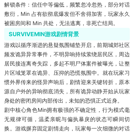
解锁条件：信任中等偏低，频繁忽冷忽热，部分对话
敷衍，Min 占有欲彻底爆发但不舍得加害，玩家永久
被困房间和 Min 共处，无法逃离，非死亡结局。
SURVIVEMIN游戏剧情背景
游戏以循序渐进的悬疑氛围铺垫开启，前期城郊社区
频发诡异异常事件，不明异响持续萦绕居民区，周边
居民接连离奇失踪，多起不明尸体案件被曝光，让整
片区域笼罩在诡异、压抑的恐慌氛围中。就在玩家习
惯外界传来的怪异声响后，剧情迎来关键转折，原本
源自户外的异响彻底消失，所有诡异动静开始从玩家
身处的密闭房间内部传出，未知的恐惧正式近身。
剧中核心角色Min拥有极强的不确定性，行为模式毫
无规律可循，温柔亲昵与偏执暴戾的状态可瞬间切
换。游戏摒弃固定剧情走向，玩家每一次细微的对话