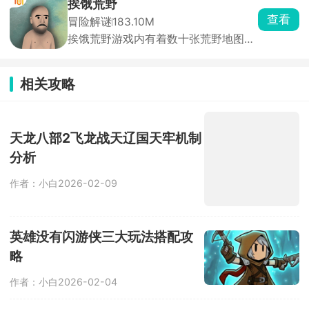
挨饿荒野
外貌、技能与性格。你将扮演训练师，
查看
冒险解谜
183.10M
在神秘森林、深邃洞穴、广阔草原中探
挨饿荒野游戏内有着数十张荒野地图，
索冒险，邂逅并捕捉心仪的精灵。
进入严酷的荒野环境中采集大量的资
源，建造工具、搭建庇护所等，还要武
装自己，带好装备外出狩猎食物，完成
相关攻略
系统所给的随机任务，收获大量的金萝
卜，使用金萝卜可以解锁新的地图场
景，发掘更多的探索技能，在世界各地
天龙八部2飞龙战天辽国天牢机制
的极端环境中独自求生。
分析
作者：小白
2026-02-09
英雄没有闪游侠三大玩法搭配攻
略
作者：小白
2026-02-04
烟雨江湖恒山派三级门派全方位