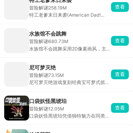
特工老爹末日来袭
玄机的城市，侦破一桩又一桩疑难案
查看
冒险解谜
258.19M
件。城市表面繁华，实则在权力与诱惑
特工老爹末日来袭(American Dad!
的驱使下犯罪率居高不下，隐秘角落中
Apocalypse Soon)背景设定在外星人入
藏着不为人知的秘密。
侵后的末日世界，环境恶劣、城市沦
陷。你将扮演搞笑特工老爸，在自家地
水族馆不会跳舞
下建造秘密基地，收集物资、制造武器
查看
冒险解谜
680.73M
装备，打造专属地下家园。同时组建战
水族馆不会跳舞采用2D像素画风，主打
斗队伍，在地图上探索，与外星军团正
轻度恐怖与剧情探索。故事讲述重情义
面对决，夺回失去的土地。
的少女苏丝，不小心闯入一座诡异的水
族馆，只为寻找失散的挚友露露。馆内
尼可梦灭绝
潜伏着名为Creepies的畸变怪物，你需
查看
冒险解谜
73.15M
要一边躲避追杀，一边在场馆各个角落
尼可梦灭绝游戏复刻经典宝可梦式抓宠
搜集线索，逐步揭开水族馆背后隐藏的
玩法，收录了上百余种形态、属性各不
真相。
相同的尼可梦，化身见习训练师，踏遍
荒漠、雪原、丛林等多样地图，抓捕培
口袋妖怪黑琥珀
育各式精灵、迎战各地训练家，一路讨
查看
冒险解谜
12.05M
伐肆虐的暴君精灵，用自己组建的强力
口袋妖怪黑琥珀凭借独特魅力在同类游
精灵小队拯救濒临毁灭的世界，扭转大
戏中脱颖而出，游戏涵盖从经典初代到
陆命运。
稀有珍稀的海量宝可梦，从萌趣的皮卡
丘到神秘强大的超梦，每只都拥有独立