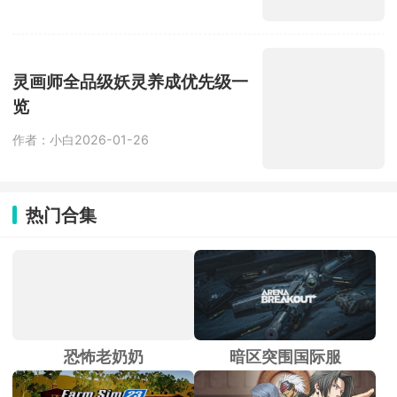
灵画师全品级妖灵养成优先级一
览
作者：小白
2026-01-26
热门合集
恐怖老奶奶
暗区突围国际服
模拟农场23
逆转裁判