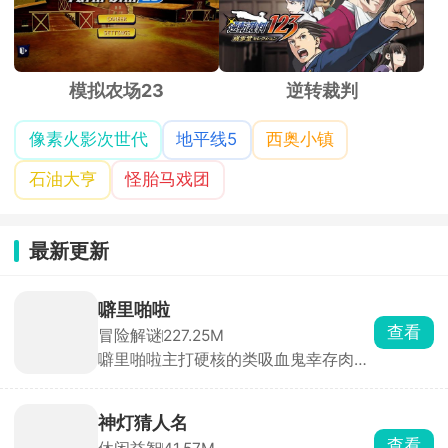
像素火影次世代
地平线5
西奥小镇
石油大亨
怪胎马戏团
最新更新
噼里啪啦
查看
冒险解谜
227.25M
噼里啪啦主打硬核的类吸血鬼幸存肉鸽
割草游戏。玩家化身神秘侠客，在兽人
与人类的纷争中求生，面对潮水般的怪
物，唯有战斗到底！游戏摒弃传统远程
神灯猜人名
风筝战术，强制近战交锋，即便拾取法
查看
休闲益智
41.57M
术技能，也需贴身释放，挑战你的操作
神灯猜人名以休闲互动猜谜为主要玩
极限。海量装备随机掉落，每一次拾取
法，开局玩家要想一个希望被猜到的人
都是惊喜，考验你的应变与抉择能力。
名，无论是现实生活中存在的还是虚拟
世界中的人物都可以，然后神灯就会开
樱花校园