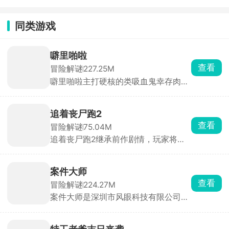
际服
同类游戏
噼里啪啦
查看
冒险解谜
227.25M
噼里啪啦主打硬核的类吸血鬼幸存肉鸽
割草游戏。玩家化身神秘侠客，在兽人
与人类的纷争中求生，面对潮水般的怪
物，唯有战斗到底！游戏摒弃传统远程
追着丧尸跑2
风筝战术，强制近战交锋，即便拾取法
查看
冒险解谜
75.04M
术技能，也需贴身释放，挑战你的操作
追着丧尸跑2继承前作剧情，玩家将置
极限。海量装备随机掉落，每一次拾取
身于丧尸横行的末日世界，在多个危险
都是惊喜，考验你的应变与抉择能力。
区域中展开求生冒险。你需要不断探索
场景，搜集水源、食物、药物和武器等
案件大师
生存物资，同时与丧尸展开激烈战斗。
查看
冒险解谜
224.27M
本作在前作基础上加入了大量全新元
案件大师是深圳市风眼科技有限公司发
素，支持招募队友并肩作战，还能通过
行的一款高互动性的破案解谜手游，欢
战斗获取全新能力与武器，逐步提升战
乐与益智并存。游戏中你将化身大名鼎
斗力。
鼎的名侦探，深入这座光鲜亮丽却暗藏