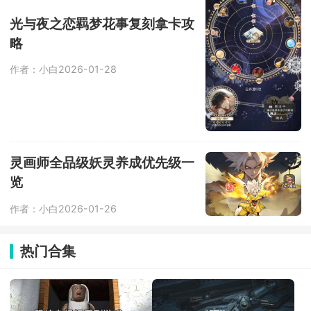
光与夜之恋羁梦花事复刻拿卡攻
略
作者：小白
2026-01-28
灵画师全品级妖灵养成优先级一
览
作者：小白
2026-01-26
热门合集