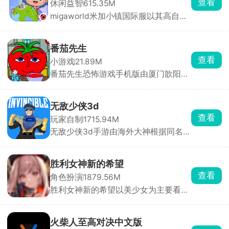
查看
休闲益智
615.35M
migaworld米加小镇国际服以其高自由
度玩法收获了不少玩家的青睐，定制专
属卡通角色形象，进入到小镇内自由的
探索，与不同的角色展开互动，一起打
番茄先生
卡多个地点场景，环境内所有的物品全
查看
小游戏
21.89M
都能点击互动，搭建各种建筑物，还有
番茄先生恐怖游戏手机版由厦门歆阳网
惊喜彩蛋等你去发现，书写你的小镇故
络科技有限公司发布，在这款游戏中玩
事。
家需要做的就是给番茄先生投喂正确的
食物，如若不小心投喂到坏掉的吃食，
无敌少侠3d
番茄先生就会触发黑化系统。总共有三
查看
玩家自制
1715.94M
种黑化形态，每一种都带来不一样的恐
无敌少侠3d手游由海外大神根据同名动
怖氛围，想尽办法提升番茄先生吸心情
画改编制作而来的一股南通人游戏，玩
喜悦值，赢得最后的胜利。
家将扮演无敌少侠马克·格雷森，进入到
不同的地图场景内尽情施展自己的超能
胜利女神新的希望
力，挑战各种邪恶的敌人，自由开展战
查看
角色扮演
1879.56M
斗，顺利完成各种不同的格斗任务，解
胜利女神新的希望以美少女为主要看点
锁新的技能，不断强化自身。
的射击养成类游戏，玩家在游戏内扮演
妮姬少女们的指挥官，根据敌人的特性
搭配五名妮姬技能组合，用其手上的武
火柴人至高对决中文版
器来瞄准怪物身上的高亮处并持续射