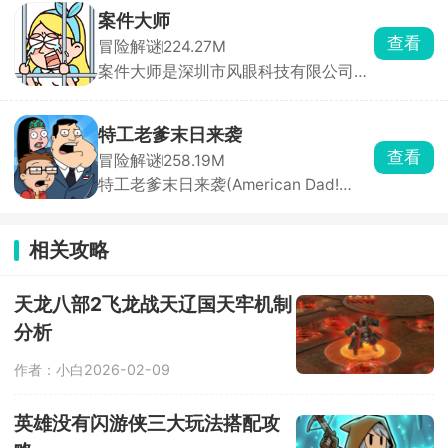
场景，搜集水源、食物、药物和武器等
案件大师
生存物资，同时与丧尸展开激烈战斗。
查看
冒险解谜
224.27M
本作在前作基础上加入了大量全新元
案件大师是深圳市风眼科技有限公司发
素，支持招募队友并肩作战，还能通过
行的一款高互动性的破案解谜手游，欢
战斗获取全新能力与武器，逐步提升战
乐与益智并存。游戏中你将化身大名鼎
斗力。
鼎的名侦探，深入这座光鲜亮丽却暗藏
特工老爹末日来袭
玄机的城市，侦破一桩又一桩疑难案
查看
冒险解谜
258.19M
件。城市表面繁华，实则在权力与诱惑
特工老爹末日来袭(American Dad!
的驱使下犯罪率居高不下，隐秘角落中
Apocalypse Soon)背景设定在外星人入
藏着不为人知的秘密。
侵后的末日世界，环境恶劣、城市沦
陷。你将扮演搞笑特工老爸，在自家地
相关攻略
下建造秘密基地，收集物资、制造武器
装备，打造专属地下家园。同时组建战
斗队伍，在地图上探索，与外星军团正
天龙八部2飞龙战天辽国天牢机制
面对决，夺回失去的土地。
分析
作者：小白
2026-02-09
英雄没有闪游侠三大玩法搭配攻