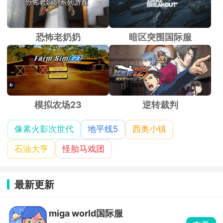
恐怖老奶奶
暗区突围国际服
模拟农场23
逆转裁判
像素火影次世代
地平线5
西奥小镇
石油大亨
怪胎马戏团
最新更新
miga world国际服