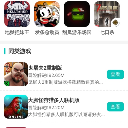
歌
地狱把妹王
发条总动员
甜瓜游乐场国
七日杀
际服
同类游戏
鬼屠夫2重制版
查看
冒险解谜
192.65M
鬼屠夫2重制版游戏搭载精致逼真的全
3D高清画面，采用极具代入感的第一
人称视角玩法。在游戏中，玩家将化身
主角木守，肩负一项危险重重的秘密任
大脚怪狩猎多人联机版
务，必须在昏暗压抑的场景中，时刻保
查看
冒险解谜
162.20M
持警惕，小心翼翼地躲避鬼屠夫的疯狂
大脚怪狩猎多人联机版可以邀请好友，
追捕与致命袭击，同时在错综复杂的环
亦或是加入公共房间内与志同道友们一
境里搜寻、收集各类关键线索与重要道
起在丛林内开启冒险，如果是好友联机
具，一步步拼凑破碎的真相。