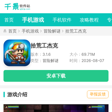
手机游戏
首页
手机软件
攻略教程
专
首页
手机游戏
冒险解谜
拾荒工杰克
拾荒工杰克
版本：
3.1.6
大小：
69.71M
类型：
冒险解谜
时间：
2026-08-07
安卓下载
游戏介绍
举报反馈