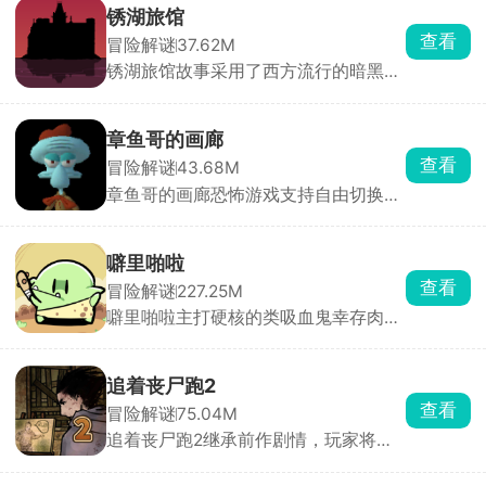
情况，则有一名好友需要扮演大脚怪，
锈湖旅馆
其余的都是猎人，在丛林里开启紧张刺
查看
冒险解谜
37.62M
激的生存冒险，一边探索一边搜集资
锈湖旅馆故事采用了西方流行的暗黑童
源，使用手中的武器去狩猎凶猛的大脚
话风格，故事背景发生在一家充满诡异
怪，最终成功抓捕；而大脚怪则是躲避
的锈湖旅馆之中，这所旅馆内所有的人
一众猎人，也可以趁猎人只有一人的时
员都是拟人化的动物形象，诡异的事情
候，趁机伤害他。
章鱼哥的画廊
在这个旅馆中发生了，作为大侦探的你
查看
冒险解谜
43.68M
探索旅馆内的每一处角落，不放过任何
章鱼哥的画廊恐怖游戏支持自由切换不
一个细节，收集证据，解开各种细思极
同的视角，进入看似平静的画廊中探
恐的谜题，最终推理出背后隐藏的真
索，点触不同的场景，收集各种各样的
相。
线索，解开一系列的谜题，触发更多的
噼里啪啦
隐藏惊喜彩蛋，与章鱼哥、海绵宝宝等
查看
冒险解谜
227.25M
角色对话推动剧情，不同的选择还会影
噼里啪啦主打硬核的类吸血鬼幸存肉鸽
响故事的走向。
割草游戏。玩家化身神秘侠客，在兽人
与人类的纷争中求生，面对潮水般的怪
物，唯有战斗到底！游戏摒弃传统远程
追着丧尸跑2
风筝战术，强制近战交锋，即便拾取法
查看
冒险解谜
75.04M
术技能，也需贴身释放，挑战你的操作
追着丧尸跑2继承前作剧情，玩家将置
极限。海量装备随机掉落，每一次拾取
身于丧尸横行的末日世界，在多个危险
都是惊喜，考验你的应变与抉择能力。
区域中展开求生冒险。你需要不断探索