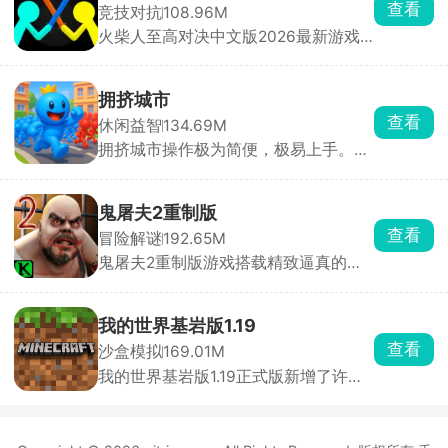
查看
竞技对抗
108.96M
击，与侵略者展开激烈对抗。
火柴人至高对决中文版2026最新游戏
内提供了单人模式、双人对战模式以及
幸存模式多样的玩法。这是一款以火柴
人为主题打造的战斗冒险类手游，操控
拥挤城市
火柴人进入到不同的玩法模式之下开启
查看
休闲益智
134.69M
各种热血的竞技PK，充分展示对决技
拥挤城市操作极为简便，极易上手。在
巧，获得胜利即可解锁精美皮肤和武
游戏里，你将化身为特定颜色小人的操
器，获得战斗荣誉。
控者，引领它们在城市的大街小巷中肆
意穿梭。游戏规则通俗易懂，当你的小
鬼屠夫2重制版
人群体数量超过其他玩家时，便能将对
查看
冒险解谜
192.65M
方的小人纳入麾下，让自己的队伍愈发
鬼屠夫2重制版游戏搭载精致逼真的全
壮大；反之，若己方人数处于劣势，就
3D高清画面，采用极具代入感的第一
会惨遭对方吞噬，实力被削弱。在这场
人称视角玩法。在游戏中，玩家将化身
激烈的角逐中，最终以人数最多者夺得
主角木守，肩负一项危险重重的秘密任
第一名的桂冠。别看游戏玩法简单直
我的世界基岩版1.19
务，必须在昏暗压抑的场景中，时刻保
白，实则暗藏诸多技巧。何时主动出
查看
沙盒模拟
169.01M
持警惕，小心翼翼地躲避鬼屠夫的疯狂
击、何时暂避锋芒，都需要玩家精心谋
我的世界基岩版1.19正式版新增了许多
追捕与致命袭击，同时在错综复杂的环
划。每一次决策都可能影响战局走向，
新的mod，新的方块、新的生物等内
境里搜寻、收集各类关键线索与重要道
每一次吞噬与被吞噬都扣人心弦。它就
容，进入到全新像素沙盒世界中创造冒
具，一步步拼凑破碎的真相。
像一个充满未知的竞技场，等待着玩家
险，探索不同的场景，搜寻更多的惊喜
去探索其中的奥秘。快来加入这场刺激