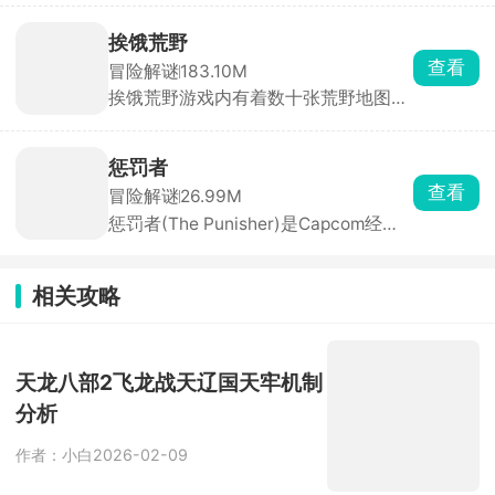
稀有珍稀的海量宝可梦，从萌趣的皮卡
丘到神秘强大的超梦，每只都拥有独立
挨饿荒野
外貌、技能与性格。你将扮演训练师，
查看
冒险解谜
183.10M
在神秘森林、深邃洞穴、广阔草原中探
挨饿荒野游戏内有着数十张荒野地图，
索冒险，邂逅并捕捉心仪的精灵。
进入严酷的荒野环境中采集大量的资
源，建造工具、搭建庇护所等，还要武
装自己，带好装备外出狩猎食物，完成
惩罚者
系统所给的随机任务，收获大量的金萝
查看
冒险解谜
26.99M
卜，使用金萝卜可以解锁新的地图场
惩罚者(The Punisher)是Capcom经典
景，发掘更多的探索技能，在世界各地
街机动作闯关游戏移植手机版，完美还
的极端环境中独自求生。
原PC端经典设定。游戏背景设定在犯
罪横行的城市，你将扮演惩罚者或搭档
相关攻略
尼克，一路用拳头清扫街头犯罪分子，
最终与黑帮老大金并展开终极决战。游
戏支持双人游玩，两位主角技能相似但
天龙八部2飞龙战天辽国天牢机制
各有细微差别。
分析
作者：小白
2026-02-09
英雄没有闪游侠三大玩法搭配攻