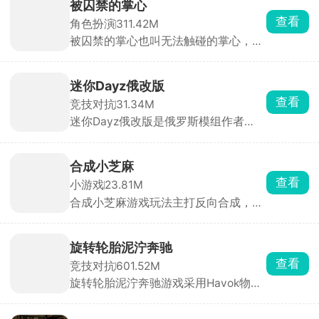
迷你Dayz俄改版
法，只需将手掌或额头轻贴手机屏幕，
查看
竞技对抗
31.34M
即可与男主深情互动。游戏内，监视玩
迷你Dayz俄改版是俄罗斯模组作者
法增添趣味，观察男主房间、触摸互
Altero基于原版源码深度二次开发的玩
动，深入探索角色内心世界。
家自制改版，完全保留原作复古像素画
风、上帝俯视视角和硬核末日求生内
合成小芝麻
核，在原版底子上大幅度扩容内容、修
查看
小游戏
23.81M
正 BUG、新增玩法，弥补了官方原版
合成小芝麻游戏玩法主打反向合成，其
内容单薄、装备少、玩法单调的短板。
他的合成游戏是从小合成到大，而该游
戏是从大合成到小。只要技术到位，你
可以在一局里玩很久。通过滑动屏幕操
旋转轮胎泥泞奔驰
控水果下落位置，相同水果碰撞即可合
查看
竞技对抗
601.52M
成更小的水果。简单易上手，却让人停
旋转轮胎泥泞奔驰游戏采用Havok物理
不下来，是打发碎片时间的解压神器。
引擎打造，画面非常的真实，游戏内含
多张风格完全不同的开放式大地图，同
时搭配多台定位迥异的硬核载具，化身
追着丧尸跑2
奔波在荒野之中的职业货运司机，核心
查看
冒险解谜
75.04M
任务便是承接各类物资订单，把货物从
追着丧尸跑2继承前作剧情，玩家将置
起点完好无损运送至目的地。
身于丧尸横行的末日世界，在多个危险
区域中展开求生冒险。你需要不断探索
场景，搜集水源、食物、药物和武器等