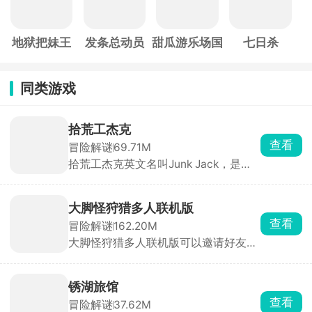
地狱把妹王
发条总动员
甜瓜游乐场国
七日杀
际服
同类游戏
拾荒工杰克
查看
冒险解谜
69.71M
拾荒工杰克英文名叫Junk Jack，是一
款像素风格的开放世界冒险探索手游。
玩家扮演拾荒工人杰克，在12个独特行
星之间穿梭旅行，收集材料、捕鱼、养
大脚怪狩猎多人联机版
牲畜、栽花、打怪、建住所，一切全靠
查看
冒险解谜
162.20M
双手创造。玩法涵盖手工制作、烹调食
大脚怪狩猎多人联机版可以邀请好友，
品、酿造药水，数百种珍品等你收集，
亦或是加入公共房间内与志同道友们一
宝藏遍布每个角落。从温馨小家到异域
起在丛林内开启冒险，如果是好友联机
星球，每一处都是你的地盘。
情况，则有一名好友需要扮演大脚怪，
锈湖旅馆
其余的都是猎人，在丛林里开启紧张刺
查看
冒险解谜
37.62M
激的生存冒险，一边探索一边搜集资