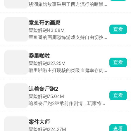
锈湖旅馆故事采用了西方流行的暗黑童
源，使用手中的武器去狩猎凶猛的大脚
话风格，故事背景发生在一家充满诡异
怪，最终成功抓捕；而大脚怪则是躲避
的锈湖旅馆之中，这所旅馆内所有的人
一众猎人，也可以趁猎人只有一人的时
员都是拟人化的动物形象，诡异的事情
候，趁机伤害他。
章鱼哥的画廊
在这个旅馆中发生了，作为大侦探的你
查看
冒险解谜
43.68M
探索旅馆内的每一处角落，不放过任何
章鱼哥的画廊恐怖游戏支持自由切换不
一个细节，收集证据，解开各种细思极
同的视角，进入看似平静的画廊中探
恐的谜题，最终推理出背后隐藏的真
索，点触不同的场景，收集各种各样的
相。
线索，解开一系列的谜题，触发更多的
噼里啪啦
隐藏惊喜彩蛋，与章鱼哥、海绵宝宝等
查看
冒险解谜
227.25M
角色对话推动剧情，不同的选择还会影
噼里啪啦主打硬核的类吸血鬼幸存肉鸽
响故事的走向。
割草游戏。玩家化身神秘侠客，在兽人
与人类的纷争中求生，面对潮水般的怪
物，唯有战斗到底！游戏摒弃传统远程
追着丧尸跑2
风筝战术，强制近战交锋，即便拾取法
查看
冒险解谜
75.04M
术技能，也需贴身释放，挑战你的操作
追着丧尸跑2继承前作剧情，玩家将置
极限。海量装备随机掉落，每一次拾取
身于丧尸横行的末日世界，在多个危险
都是惊喜，考验你的应变与抉择能力。
区域中展开求生冒险。你需要不断探索
场景，搜集水源、食物、药物和武器等
案件大师
生存物资，同时与丧尸展开激烈战斗。
查看
冒险解谜
224.27M