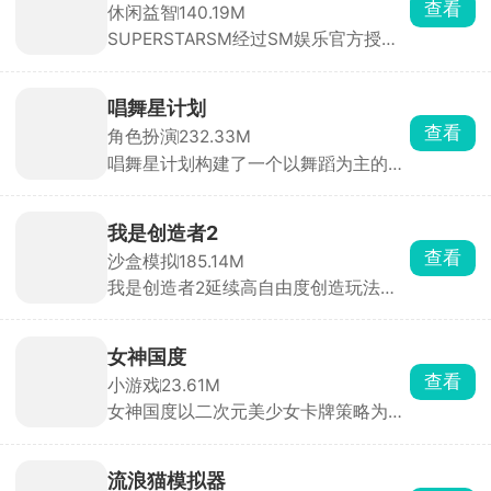
查看
休闲益智
140.19M
SUPERSTARSM经过SM娱乐官方授
权，里面收录的都是sm娱乐公司旗下
的音乐砖砌，依照歌曲节奏，在音符落
到判定线的瞬间点击屏幕完成击打，精
唱舞星计划
准敲击即可积累分数、推进曲目演奏。
查看
角色扮演
232.33M
除此之外，游戏还搭载了完整的闯关养
唱舞星计划构建了一个以舞蹈为主的幻
成体系与实时PK竞技两大核心系统。满
想世界，作为3D换装音乐社交手游，
足玩家竞技需求。
玩家可以根据自己想要的风格进行搭配
衣服，用跳舞的方式与其他玩家同台竞
我是创造者2
技，提升自己的艺术品鉴能力和身体灵
查看
沙盒模拟
185.14M
活性。游戏中有大量的音乐曲库，环境
我是创造者2延续高自由度创造玩法并
也可以自由探索，努力成为你心目中的
全面升级视觉与交互体验。在游戏中，
舞蹈家吧！
你将化身手握无限创意与建造权限的创
造者，踏入一片由立体像素方块搭建而
女神国度
成的广袤开放世界，把脑海中的构想变
查看
小游戏
23.61M
为可触摸、可漫游、可欣赏的专属像素
女神国度以二次元美少女卡牌策略为主
世界，让创造的乐趣与成就感被无限放
要玩法，玩家扮演冒险者，在跨越次元
大。
的旅途中招募数十位风格迥异的魔法少
女，她们外貌各异、技能定位不同，可
流浪猫模拟器