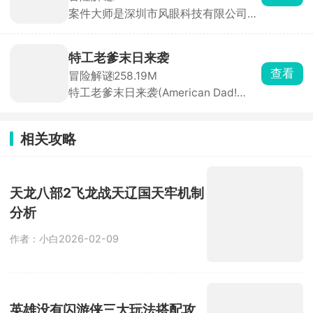
本作在前作基础上加入了大量全新元
案件大师是深圳市风眼科技有限公司发
素，支持招募队友并肩作战，还能通过
行的一款高互动性的破案解谜手游，欢
战斗获取全新能力与武器，逐步提升战
乐与益智并存。游戏中你将化身大名鼎
斗力。
鼎的名侦探，深入这座光鲜亮丽却暗藏
特工老爹末日来袭
玄机的城市，侦破一桩又一桩疑难案
查看
冒险解谜
258.19M
件。城市表面繁华，实则在权力与诱惑
特工老爹末日来袭(American Dad!
的驱使下犯罪率居高不下，隐秘角落中
Apocalypse Soon)背景设定在外星人入
藏着不为人知的秘密。
侵后的末日世界，环境恶劣、城市沦
陷。你将扮演搞笑特工老爸，在自家地
相关攻略
下建造秘密基地，收集物资、制造武器
装备，打造专属地下家园。同时组建战
斗队伍，在地图上探索，与外星军团正
面对决，夺回失去的土地。
天龙八部2飞龙战天辽国天牢机制
分析
作者：小白
2026-02-09
英雄没有闪游侠三大玩法搭配攻