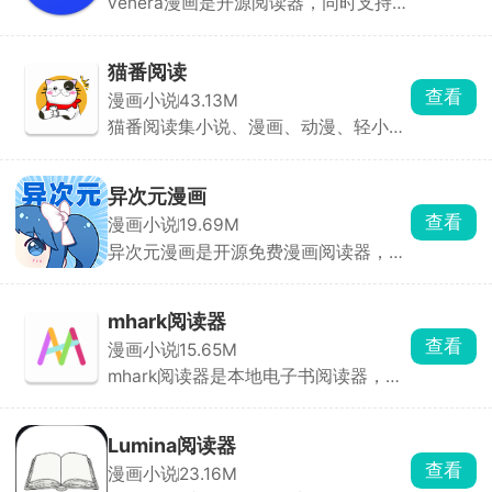
venera漫画是开源阅读器，同时支持本
地漫画与在线漫画源，可自由添加或编
可导入书源的阅读软件有哪些？像阅读3.0、笔趣阁、搜书
写新源，实现一个应用聚合全网资源。
大师等这些软件都能够将本地书源导入到软件中开启在线阅
内置智能书架可自动扫描本地文件并按
猫番阅读
读，且这些阅读器全都没有广告弹窗，能够体验到最为纯净
更新时间：2026-06-17
系列、作者、标签分类，也支持批量导
查看
漫画小说
43.13M
的阅读体验，海量书源，各种类型应有尽有，尽情享受更多
入、离线下载、图片收藏与自定义存储
猫番阅读集小说、漫画、动漫、轻小说
路径。适合追求高度自定义、跨设备同
阅读的乐趣。
于一体，包括言情、玄幻、文学经典、
步与本地收藏的漫画爱好者。
热门漫画、动漫改编小说等，满足不同
用户需求。基于阅读历史和偏好，精准
异次元漫画
推送符合用户兴趣的作品，减少筛选时
查看
漫画小说
19.69M
间。支持字体大小、背景颜色、翻页效
异次元漫画是开源免费漫画阅读器，本
果等个性化调整，提供夜间护眼模式，
身不提供任何漫画资源，而是采用用户
保护视力。用户可将书籍缓存至本地，
自主导入图源的开放模式。支持
无网络环境下也能流畅阅读，适合通
300+图源，涵盖国漫日漫韩漫。界面
勤、旅行等场景。
mhark阅读器
干干净净，无任何弹窗广告。配置完成
查看
漫画小说
15.65M
就能享受一个App看遍全网漫画的极致
mhark阅读器是本地电子书阅读器，完
体验。
全免费且无广告。支持一键导入压缩包
或电子书，也能直接读取内置智能扫描
可自动识别封面、生成章节目录，并提
Lumina阅读器
供左右/上下翻页、0.5-2.0 倍速自动翻
查看
漫画小说
23.16M
页、夜间模式、缩放、独立阅读参数记