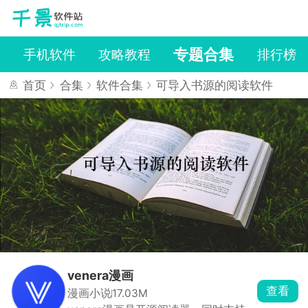
专题合集
戏
手机软件
攻略教程
排行榜
首页
合集
软件合集
可导入书源的阅读软件
venera漫画
查看
漫画小说
17.03M
可导入书源的阅读软件