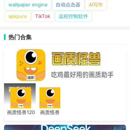
wallpaper engine
自动点击器
AI写作
apkpure
TikTok
远程控制软件
热门合集
画质怪兽
画质怪兽120
画质怪兽
帧