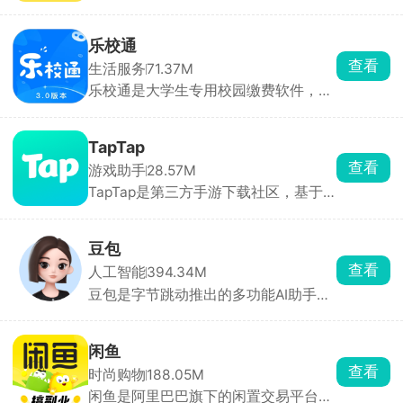
伴需求，里面含有故事、动漫、游戏、
霸总、原创等多种虚拟角色类型，每个
角色都拥有独特的外貌、性格和聊天风
乐校通
格，能根据设定与对话内容做出符合人
查看
生活服务
71.37M
设的回应，代入感极强。聊天支持文
乐校通是大学生专用校园缴费软件，洗
字、语音输入，也可直接选择AI生成的
澡、吃饭、打水、洗衣机、宿舍交电费
灵感回复。
全都在这一个APP搞定，不用再到处找
实体卡、排队充值。需要先选对应学校
TapTap
实名绑定才能用，充值走微信支付宝，
查看
游戏助手
28.57M
每一笔花销都能查账单。不少高校澡堂
TapTap是第三方手游下载社区，基于
和食堂都在用，是住校刚需工具。
下载、评分、时长等大数据、编辑人工
挑选，首页每日更新今日推荐。评分仅
来自平台实名玩家，帮助快速种草。云
豆包
玩游戏无需下载，点开即玩 30 分钟高
查看
人工智能
394.34M
清流式试玩，省存储、低配置也能体验
豆包是字节跳动推出的多功能AI助手，
3A 手游。每款游戏自带论坛，支持图
为用户提供内容创作、信息查询、自然
文/视频攻略、问答、官方公告，玩家
语言处理等一站式服务。豆包能快速理
可直接 @ 开发者提 BUG。同时一键预
解用户问题，提供直击重点的答案。支
约未上线游戏，开测/发版自动推送，
闲鱼
持语音输入与输出，提供多种音色选
收藏列表云同步，换机不丢。
查看
时尚购物
188.05M
择，甚至支持方言对话，拟人化程度
闲鱼是阿里巴巴旗下的闲置交易平台，
高，交流自然流畅。回答后主动推荐相