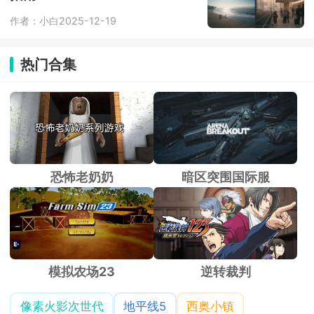
作者：小白
2025-12-19
热门合集
恐怖老奶奶
暗区突围国际服
模拟农场23
逆转裁判
像素火影次世代
地平线5
西奥小镇