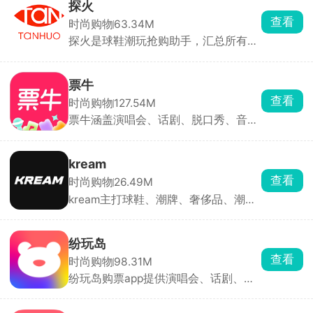
品，添加商品图片、描述、价格等信
探火
息，快速发布商品。买卖双方可通过平
查看
时尚购物
63.34M
台内置的私聊功能进行沟通，协商价
探火是球鞋潮玩抢购助手，汇总所有新
格、交付方式等交易细节。交易完成
品发售时间，按日期排列，直接订阅喜
后，双方可互相评价，为其他用户提供
欢的鞋款品牌，临近开售自动跳转到购
参考，建立信任机制。平台提供纠纷处
买页面。就算是毫无预告的临时补货、
理机制，如闲鱼小法庭，由资深买卖家
票牛
突发放货，也能秒捕捉，手机弹窗、短
共同协助判定问题。
查看
时尚购物
127.54M
信双重通知，比手动刷新快很多，捡漏
票牛涵盖演唱会、话剧、脱口秀、音乐
必备。
节、体育赛事等各类演出，支持在线选
座与热门演出抢票，还可进行二手票担
保转让。承诺假票退一赔三、无票先行
kream
赔付，部分订单支持芝麻信用先看后
查看
时尚购物
26.49M
付。
kream主打球鞋、潮牌、奢侈品、潮玩
及数码等潮流单品，模式与得物相似。
所有商品均经鉴定中心查验后发货，确
保正品。同时汇集全球限量款发售信息
纷玩岛
与抽签渠道，价格透明、交易安全。
查看
时尚购物
98.31M
纷玩岛购票app提供演唱会、话剧、大
咖秀门票。支持各类票务抢先预定服
务，第一手掌握最新演出资讯，开启预