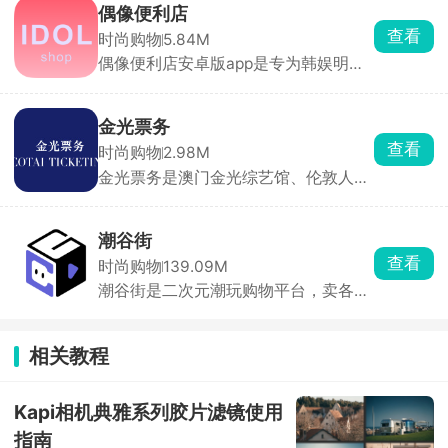
售提醒，纷玩岛相较于其他主流平台会
偶像便利店
提前开放购票通道，为用户提供了更早
查看
时尚购物
5.84M
的购票机会以及更严格的实名制保障。
偶像便利店安卓版app是专为韩娱明星
爱豆们打造的周边好物商店。汇聚了韩
流人气组合的珍贵周边产品，专辑、签
名照、海报以及明星同款好物等等，价
金光票务
格明细，每一件商品都有详情的介绍，
查看
时尚购物
2.98M
正品包邮，秒拍秒发，快速送达粉丝们
金光票务是澳门金光综艺馆、伦敦人综
的手上。
艺馆配套的官方票务平台，想去澳门看
演唱会基本都会用到。包含歌手巡演、
音乐会、艺术展，比如 teamLab 展览
潮谷街
票也在这里发售。开票时是排队等候模
查看
时尚购物
139.09M
式，提前注册账号、填好个人信息能节
潮谷街是二次元潮玩购物平台，卖各类
省时间，支持在线选座，购票成功后有
正版周边。手办、盲盒、卡牌、吧唧品
电子票，也能线下售票点取票。你可以
类很全，超多游戏动漫联名款。有直播
订阅感兴趣的演出，开票第一时间收到
现场拆盒，盲盒能看到库存和概率，相
通知。
相关教程
对透明。商品配有防伪编码，能够核验
真伪。还支持藏品二手寄售、拼团抢
购。喜欢收集谷、玩卡牌盲盒的同好可
Kapi相机典雅系列胶片滤镜使用
以逛逛。
指南