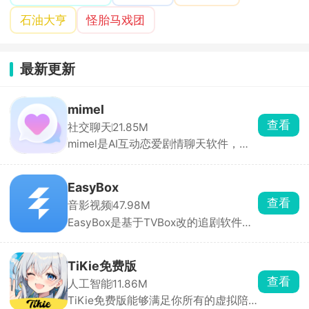
石油大亨
怪胎马戏团
最新更新
mimel
查看
社交聊天
21.85M
mimel是AI互动恋爱剧情聊天软件，角
色库分类齐全，包含忠犬、傲娇、病
娇、校园学长、偶像、异世界角色等，
点开就能一对一私聊。也可以自定义创
EasyBox
建专属AI，从零打造专属虚拟伴侣，所
查看
音影视频
47.98M
有互动剧情全由你掌控。
EasyBox是基于TVBox改的追剧软件，
能看全网电影、电视剧、动漫，主流平
台独播的都有。可以手动加订阅源，换
线路超方便，高清蓝光随便看，还能投
TiKie免费版
屏、离线下载。找剧快、更新及时，追
查看
人工智能
11.86M
剧党必备。
TiKie免费版能够满足你所有的虚拟陪