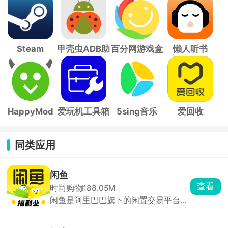
Steam
甲壳虫ADB助
百分网游戏盒
懒人听书
手
子
HappyMod
爱玩机工具箱
5sing音乐
爱回收
同类应用
闲鱼
查看
时尚购物
188.05M
闲鱼是阿里巴巴旗下的闲置交易平台，
用户可一键转卖个人淘宝账号中“已买
到宝贝”。支持手机拍照上传闲置物