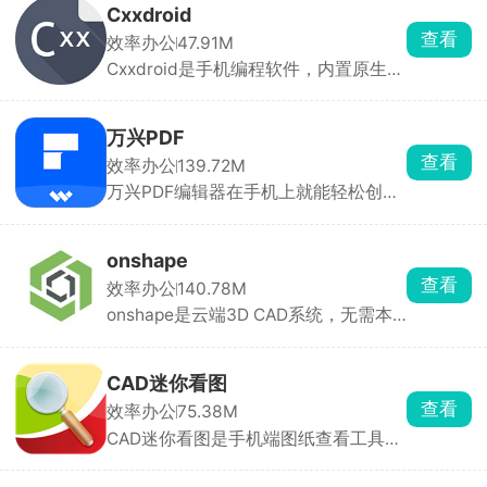
就能统一打理。可以直接从 1688 扒取
Cxxdroid
货源详情，批量上架铺货，一键改售
查看
效率办公
47.91M
价、运费。手机电脑消息互通，出门也
Cxxdroid是手机编程软件，内置原生编
能回复买家消息。
译器，不靠网络，离线照样跑代码。能
一键下载各类开发库，除了基础程序，
还可以尝试写简单图形项目。想要扩展
万兴PDF
功能直接一键安装各类代码库，还自带
查看
效率办公
139.72M
交互终端，小段代码立刻测试。
万兴PDF编辑器在手机上就能轻松创
建、管理和转换PDF文件，支持ocr识
字，可以批量处理多个pdf文件，提高
工作效率。万兴PDF软件兼容性很强，
onshape
几乎支持所有关于pdf的功能，在手机
查看
效率办公
140.78M
上分类管理pdf文件，为办公提供更多
onshape是云端3D CAD系统，无需本
的便捷。
地安装，全程联网即可操作。支持草
图、拉伸、装配、钣金等专业功能，可
导出 STL、STEP 等格式用于 3D 打印
CAD迷你看图
和工程交流。操作手势简洁，免费版即
查看
效率办公
75.38M
可满足基础建模需求。
CAD迷你看图是手机端图纸查看工具，
不用搭配电脑端CAD软件，打开图纸速
度很快，各类符号和文字也能正常显