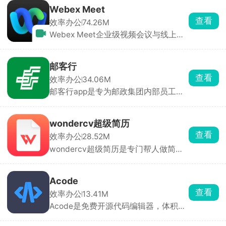
示。支持测量距离、面积，还能添加批
Webex Meet
注标记内容。图纸可以导出成图片或
查看
效率办公
74.26M
PDF，也能直接打印，同时自带云空间
Webex Meet企业级视频会议与线上协
方便文件同步分享。很适合建筑、机械
作工具，免费版最多一百人参会，最高
等行业人员随时随地查看图纸。
1080P高清，网络差也能自动降码率保
流畅，免费版单次40分钟，点链接就能
邮客行
进，也支持电话拨入，跨国会议无障
查看
效率办公
34.06M
碍。
邮客行app是专为邮政集团内部员工打
造的在线移动办公软件，注册登录绑定
员工个人信息，在线就能查看业绩、附
近网点以及管理客户等服务，提供一站
wondercv超级简历
式的办公需求服务，提高工作效率，更
查看
效率办公
28.52M
好的进行客户管理、商品管理等。
wondercv超级简历是专门帮人做简历
的神器，不管是应届生、实习还是跳槽
都好用。里面有大量专业模板，直接套
用就能做出 HR 喜欢的干净版式。还有
Acode
AI能帮你润色语句、量化工作成果、按
查看
效率办公
13.41M
STAR 法则改写，还能纠错提分，轻松
Acode是免费开源代码编辑器，体积小
适配大厂网申系统。填写时有范文参
启动快，手机平板都能用，写代码超顺
考，不会写也不用愁，支持中英双语，
手。能实时预览网页效果，还可直接调
导出 PDF 无水印。还附带求职信、面