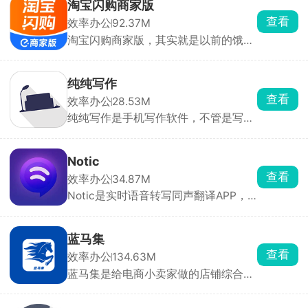
需求，线下走访，在线登记管理。在广
淘宝闪购商家版
西防止返贫app上可以第一时间及时了
查看
效率办公
92.37M
解到最新的帮付政策，以便线下快速的
淘宝闪购商家版，其实就是以前的饿了
开展脱贫工作。
么商家版。开餐饮店、便利店、水果
店、药店做同城半小时即时外卖的老
板，可以用它打理线上店铺。货品上
纯纯写作
架、改价格、改库存、开关门店营业全
查看
效率办公
28.53M
都手机随手搞定，也能自己装修线上店
纯纯写作是手机写作软件，不管是写长
铺页面。平台自带满减、优惠券、特价
篇小说、随笔日记、工作文案、灵感碎
活动模板，一键就能报名，还能蹭淘
碎念都合适，全程实时自动存稿，还有
宝、支付宝、高德地图三个大流量入口
版本回溯功能，整篇文字删掉、手机突
的客源，新店经常有免佣金、流量扶持
Notic
然关机重启，打开历史记录就能复原全
的福利。
查看
效率办公
34.87M
部内容，还有废纸篓留存删除文稿。纯
Notic是实时语音转写同声翻译APP，
净无广告写作环境，是稳当靠谱的码字
超低延迟、高识别准确率，适合开会、
记事本。
留学生上课。能分清多个人说话的内
容，中英混讲也能识别，AI直接给谈话
蓝马集
精简总结，不用手动整理记录，并且本
查看
效率办公
134.63M
地处理录音不上传，隐私性很好，文稿
蓝马集是给电商小卖家做的店铺综合管
可以直接导出保存。有免费试用时长，
理工具，抖音、拼多多、淘宝、京东好
长期使用需要开通会员。
几个店铺，不用来回切后台，一个 APP