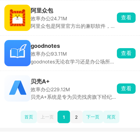
Locking、Jazz、Urban等全主流街舞
也没啥门槛。
舞种。仅靠一款软件就能实现练习、点
阿里众包
评、学习、运营四大核心环节闭环，一
查看
效率办公
24.71M
站式满足不同舞者的全部需求。
阿里众包是阿里官方出的兼职软件，里
面活分两种，一种在家就能做，像图片
分类、内容审核、填问卷，碎片时间随
手就能完成。还有客服岗位，培训过后
goodnotes
线上接待淘宝买家咨询。也有线下实地
查看
效率办公
93.11M
任务，出门顺路拍门店、核对广告点位
goodnotes无论在学习还是办公场所用
就能拿佣金。所有收益直接走支付宝结
来记笔记都非常的方便好用，软件内的
算，到账明细清清楚楚，平台兜底不会
功能非常的强大全面，操作起来也很便
拖欠酬劳。
捷，选择不同的笔刷进行记录，根据个
贝壳A+
人习惯记录事件提醒。还可以在
查看
效率办公
229.12M
goodnotes中制作思维导图，还有免费
贝壳A+系统是专为贝壳找房旗下经纪人
的模板一键导入能满足不同用户的记录
们打造的一款房源管理软件，在线查看
需求。
所有的房源进行管理，随时查看最新房
源动态，快速完成线上签约等核心业
首页
上一页
下一页
尾页
1
2
务，根据顾客的需求快速筛选匹配，提
供透明化的服务。