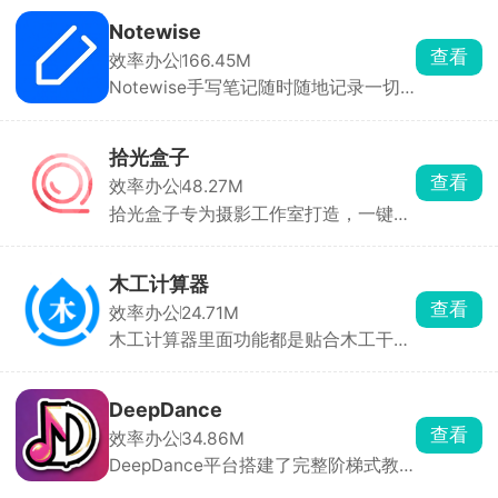
用。自带智能收件箱，自动把社交、推
广、重要信件分开归类，垃圾邮件、钓
Notewise
鱼链接拦截能力很强。支持同时登录多
查看
效率办公
166.45M
个邮箱账号，不光 Gmail，Outlook 等
Notewise手写笔记随时随地记录一切
邮箱也能接入管理。免费账号自带 15G
事物，无论是在办公学习还是日常生活
存储空间，和谷歌云盘、相册共用。
中都可以使用，各式各样的笔触工具和
素材，在白板上体验流畅的书写过程，
拾光盒子
记录个人日志、幻灯片，话可以用不同
查看
效率办公
48.27M
的标签标记，帮助用户更好地管理日程
拾光盒子专为摄影工作室打造，一键展
安排。
示作品、套系、报价、简介，客户在手
机上就能看作品、预约、下单。还能管
理财务，收支自动记录，对账清晰，团
木工计算器
队也能协作，随时随地办公。
查看
效率办公
24.71M
木工计算器里面功能都是贴合木工干活
设计的，可以算板材用量、柜子等分间
距、楼梯踏步尺寸，还有酒格划分、对
角找方正、斜切角度、单位换算。想要
DeepDance
做衣柜，输入长宽深，还能自动拆分板
查看
效率办公
34.86M
材清单。离线也能用，信号差的工地不
DeepDance平台搭建了完整阶梯式教
耽误干活，算过的数据自动保存，方便
学体系，覆盖Hip-hop、Popping、
回头核对。界面简单直白，老师傅上手