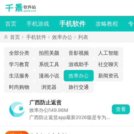
手机软件
首页
手机游戏
攻略教程
专
首页
手机软件
效率办公
列表
全部分类
拍照美颜
音影视频
人工智能
学习教育
系统工具
游戏助手
社交聊天
生活服务
漫画小说
效率办公
新闻资讯
时尚购物
浏览器
旅行交通
广西防止返贫
查看
效率办公
149.96M
广西防止返贫app最新2026版是专为广
西地区贫困户打造的返贫监控软件，实
时查询贫困户信息，及时了解到他们的