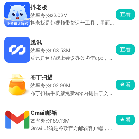
试脚本，不用来回切应用。文件管理很
试题参考等一站式求职功能，操作简
抖老板
强大，能装插件扩展，触控操作优化得
单、效率超高，对不会写简历、想提高
查看
效率办公
22.02M
很好。学编程、紧急改代码都超合适。
通过率的人来说非常实用。
抖老板是短视频带货运营工具，里面有
实时更新的爆品榜单，清晰标注佣金高
低、商品热度，方便挑选适合短视频推
广的货品，满足条件还能申领商家样品
觅讯
实拍。可以同时绑定多个带货账号，订
查看
效率办公
163.53M
单、佣金数据集中展示，一旦橱窗商品
觅讯是远程线上会议办公协作app，前
失效、链接掉落会主动提醒，还能一键
身萤石易联，手机、电脑、微信小程序
替换高佣商品。
都能接入。百人内会议不限时长免费，
可以随时发起会议。也可以预约会议。
布丁扫描
支持屏幕共享、高清视频通话、线上直
查看
效率办公
102.90M
播。开会自动生成会议纪要，还能开启
布丁扫描手机版免费app内提供了文档
录制保存会议内容。适合企业线上开
扫描、文字提取、证件扫描以及表格识
会、网课教学、远程培训。
别等功能，用户可根据自己的需求，将
图片转换为pdf、将所需要的文件一键
Gmail邮箱
进行转换，通过手机保存分享，非常的
查看
效率办公
189.13M
便捷，也能更加妥善的管理文档。
Gmail邮箱是谷歌官方邮箱客户端，外
贸、留学生、对接海外平台的人群常