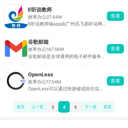
到件、派件、签收、揽收、通知到收款
的全流程工作，完美适配电子面单系
E听说教师
统，扫描面单条码快速获取收件人信
查看
效率办公
27.44M
息、地址等关键内容，是韵达快递员的
E听说教师端app由广州讯飞易听说网络
移动工作站和效率倍增器。
科技有限公司官方专为英语老师们打造
的在线学习管理平台，注册登录账号后
能够管理创建自己的班级，实现在软件
谷歌邮箱
上布置作业.批改作业.上传成绩等功能
查看
效率办公
167.56M
操作，还会生成学生成绩报告，让各位
谷歌邮箱是全球通用的电子邮件服务应
老师们了解学生学习情况，提高老师教
用，自动将邮件分为社交、促销、工作
学工作效率。
等多个类别，帮助用户迅速筛选出重要
邮件。支持实时接收和处理邮件，确保
OpenLess
用户不会错过任何重要信息。用户可以
查看
效率办公
17.54M
同时管理多个Gmail账户，无需频繁切
OpenLess可以通过快捷键或按住说
换应用，即可轻松查看和回复不同账户
话，将语音实时转化为文字并直接插入
的邮件。与Google Chat、Google
光标位置，无法输入时自动回退剪贴板
Meet、Google日历等谷歌服务深度集
粘贴。手机版采用系统级虚拟键盘设
成，用户可以直接在Gmail中与同事沟
首页
上一页
下一页
尾页
3
4
5
计，完美适配微信、Notion、邮件等任
通交流、发送日历邀请、添加任务事项
何输入场景，支持按住说话或持续录音
等，提高团队协作效率。
切换。