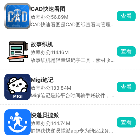
示稿文档，Keynote的动态主题是最大
的亮点，将内容一键粘贴到Keynote的
CAD快速看图
大纲中，自定义调整内容、图片等，自
查看
效率办公
56.89M
动生成你想要的ppt演示文稿，再调节
CAD快速看图是CAD图纸查看与管理工
一些细节内容，就能轻松地做出精妙的
具，闪电启动速度，能够在几秒钟内打
演示文稿。
开CAD图纸，包括AutoCAD所有版本的
DWG图纸。完整显示布局、图案填
故事织机
充，自动匹配字体，解决乱码问题，确
查看
效率办公
114.16M
保图纸显示完整无误。支持双图同屏查
故事织机是轻量级码字工具，素材收集
看，方便用户进行图纸对比。支持PDF
和剧本创作双模式，先用便签收集灵
转CAD文件，同时支持CAD转PDF，方
感，再拖进关系图自动生成故事，适合
便手机直接打印图纸。
写小说、漫画、剧本、TRPG 世界书。
Migi笔记
随时记录灵感，可打标签、标颜色，离
查看
效率办公
133.84M
线也能保存。还有AI 头脑风暴，输入一
Migi笔记是跨平台时间轴手账软件，主
句脑洞，AI 自动补全世界设定、反派动
打碎片化记录。便签、文本、手写、待
机、支线任务，可反复迭代。是少有
办、附件均可按时间轴自动排序，支持
的“剧情向”写作神器。
标签、日历与筛选回顾。内置富文本编
快递员揽派
辑器与快捷小组件，可一键语音转文
查看
效率办公
144.74M
字，记录灵感后多端云同步。无广告，
韵镖侠快递员揽派app专为韵达业务员
基础功能永久免费，适合随时捕捉灵
和快递员打造，帮助快递员轻松完成从
感、写日记或做轻量知识库。