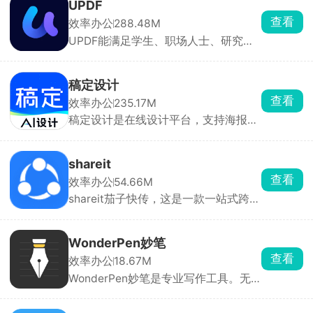
现“随跑随赚”。内置高德地图导航，无
UPDF
需跳转第三方应用，提升配送准确性和
查看
效率办公
288.48M
效率。骑手可随时切换“接单”或“休
UPDF能满足学生、职场人士、研究人
息”状态，灵活管理工作时间。认真配
员等用户群体在 PDF 编辑、阅读和协
送可实现月入过万，收入与接单量直接
作方面的多样化需求。支持对 PDF 文
挂钩。
件进行文本编辑、图像编辑、添加或删
稿定设计
除页面。支持修改文本属性，如字体、
查看
效率办公
235.17M
大小、颜色等，并能自动检测源文本。
稿定设计是在线设计平台，支持海报、
支持将 PDF 转换为 Word、Excel、
PPT、视频封面、周边物料等作品的设
PPT、图片，转换时保持原文档布局。
计制作。通过“拖、拉、拽”等简单操作
即可完成设计作品，无需专业设计技
shareit
能，随时随地轻松搞定工作。内置丰富
查看
效率办公
54.66M
的PPT模板和素材，用户只需改字换
shareit茄子快传，这是一款一站式跨平
图，即可迅速生成所需作品。满足企业
台高速文件传输与数字娱乐内容分享平
日常宣传、产品推广、活动策划等设计
台，可传输所有类型的文件，无需担心
需求。助力自媒体博主快速生成爆款笔
大小限制，支持超大文件传输，还可同
记、文章配图、热点追踪图等。
WonderPen妙笔
时选择多个文件或文件夹进行传输，大
查看
效率办公
18.67M
幅提升效率，成为全球数亿用户日常生
WonderPen妙笔是专业写作工具。无
活和工作中不可或缺的文件传输工具。
限层级文档树，可随意拖拽排序。每章
专属备注栏+右侧卡片列表，随时记录