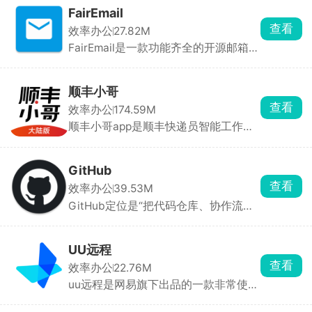
种格式。支持团队成员实时协作，修改
FairEmail
内容即时同步，避免版本冲突。可设置
查看
效率办公
27.82M
文档的查看、编辑、评论等权限，确保
FairEmail是一款功能齐全的开源邮箱管
数据安全。支持生成链接、二维码或直
理软件，给用户提供安全、稳定的电子
接分享至微信、QQ等平台，方便快
邮件收发服务，支持多种邮件格式的发
捷。文档自动保存至云端，支持在
送。FairEmail界面简洁，在线管理自己
Windows、Mac、Linux、iOS、
顺丰小哥
的邮箱账号，支持一键添加多个账号同
Android等多平台无缝切换，随时随地
查看
效率办公
174.59M
时管理，发送邮件迅速秒到，方便地找
访问和编辑。
顺丰小哥app是顺丰快递员智能工作平
到所需的邮件。
台，快递员可以通过 app 实时查看订单
信息，进行路线规划，提高收派效率。
内置虚拟号码联系客户、电话录音、群
GitHub
发短信、在线对话及企业微信沟通功
查看
效率办公
39.53M
能，提升沟通效率。提供运费计算、收
GitHub定位是“把代码仓库、协作流程
送范围查询、禁寄品查询、汇率查询及
和通知装进口袋”。仓库主页显示
时效查询等功能，方便快递员快速响应
Stars、Forks、语言占比、最新提交。
客户需求。应用操作简单，功能齐全，
私有与公开库权限同步网页端，无需额
可以全面为用户提供优质的办公服务。
UU远程
外配置。支持语法高亮、横屏查看、行
查看
效率办公
22.76M
号跳转，点击行号即可生成永久链接，
uu远程是网易旗下出品的一款非常使用
方便在聊天工具里引用。可直接修改文
的远程控制软件，能够实现手机与电
件并提交 commit，支持多文件、分支
脑、电脑与电脑之间的远程操控。无论
切换、commit message 模板，紧急修