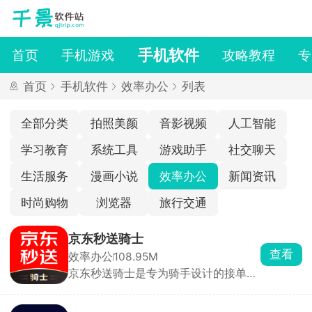
手机软件
首页
手机游戏
攻略教程
专
首页
手机软件
效率办公
列表
全部分类
拍照美颜
音影视频
人工智能
学习教育
系统工具
游戏助手
社交聊天
生活服务
漫画小说
效率办公
新闻资讯
时尚购物
浏览器
旅行交通
京东秒送骑士
查看
效率办公
108.95M
京东秒送骑士是专为骑手设计的接单配
送软件，骑手可根据自身位置和时间灵
活选择订单，无需固定上下班时间，实