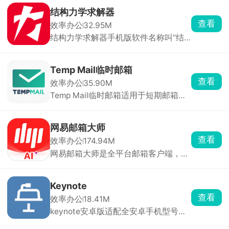
身在何处，只要身边拥有手机或者电
复 typo 或文档非常方便。把“碎片化、
结构力学求解器
脑，就能登录账号，输入连接码与另一
轻量级、必须第一时间响应”的协作场
查看
效率办公
32.95M
台设备完成远程桌面连接操作，解决各
景做到极致。
结构力学求解器手机版软件名称叫“结
种问题。
构大师”，这是专为结构设计工作人员
打造的力学测算器，在软件中就能画出
设计图，快速建模，对结构进行计算分
Temp Mail临时邮箱
析，功能非常的强大，根据用户的设计
查看
效率办公
35.90M
需求，调整结构的几何形状和材料材
Temp Mail临时邮箱适用于短期邮箱验
质，进行高效的计算。
证，有效保护用户隐私、避免垃圾邮
件。提供多种域名选择（如@temp-
mail.org、@mailcard.net等），用户
网易邮箱大师
可自定义邮箱名称，无需提供手机号或
查看
效率办公
174.94M
实名信息，即可生成临时邮箱地址。支
网易邮箱大师是全平台邮箱客户端，支
持接收和发送邮件，包括附件，满足临
持网易、QQ、Gmail、Outlook等主流
时通信需求。默认邮箱有效期为24小
个人邮箱，以及超过1,000,000种企业
时，但用户可根据需求自由调整（如5
邮箱和高校.edu邮箱。用户可以在一个
分钟、10分钟、1小时、1周或1个
Keynote
应用中统一管理多个邮箱账号，无需频
月）。过期后邮箱地址自动失效，所有
查看
效率办公
18.41M
繁切换不同的邮件客户端。还可以根据
邮件和数据将被永久删除，确保隐私安
keynote安卓版适配全安卓手机型号，
自己的需求创建自定义分类标签，方便
全。
告别单调，一键制作让人眼前一亮的演
管理和查找邮件。