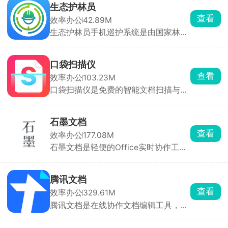
灵感。本地每15分钟自动备份，并支持
生态护林员
快照回滚，也可通过官方云或坚果云、
查看
效率办公
42.89M
OneDrive等第三方同步。界面清爽无
生态护林员手机巡护系统是由国家林业
广告，可切换明亮/夜间主题，适合小
和草原局工作总站为护林工作打造的在
说、论文、剧本、笔记等多种场景。
线办事服务平台，仅园区员工登录使
用，软件内提供了GPS定位、地图导航
口袋扫描仪
以及实时通讯等多种功能，支持多种环
查看
效率办公
103.23M
境下的巡护工作，有效的提高护林员的
口袋扫描仪是免费的智能文档扫描与识
工作效率，做好保护森林的工作。
别工具，支持一键扫描文件、名片、书
本、合同、发票、收据等，生成高清
PDF或图片格式。提供自动边缘检测、
石墨文档
智能裁剪、方向矫正功能，确保扫描内
查看
效率办公
177.08M
容完整且清晰。支持批量扫描，提升效
石墨文档是轻便的Office实时协作工
率。功能全面、操作简便、扫描清晰、
具，把 Word/Excel/PPT/表单/思维导
无广告干扰。
图/白板全部搬到云端，支持多人同时
码字、划词评论、权限分级、毫秒级自
腾讯文档
动保存，跨平台打开就能写，适合个人
查看
效率办公
329.61M
记录、团队协作文档、企业知识库。协
腾讯文档是在线协作文档编辑工具，支
同时可边写边语音讨论，无需切到会议
持创建和编辑文档、表格、演示文稿、
软件，个人和团队都能零门槛上手。
PDF、收集表、思维导图、流程图等多