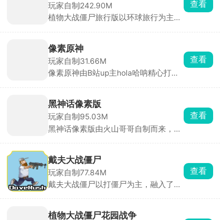
查看
玩家自制
242.90M
原版经典塔防作战体验，设立了丰富的
植物大战僵尸旅行版以环球旅行为主
挑战关卡，灵活布置植物阵容，应对不
题，在原版的基础上做了深度扩展，跟
同僵尸入侵的局面。
着戴夫环球旅行、在不同地貌打僵尸。
目前开放四大主题世界和三个副本，每
像素原神
个世界有专属地形、天气、僵尸和植
查看
玩家自制
31.66M
物，难度层层递进，每到一个地方就是
像素原神由B站up主hola哈呐精心打
全新的塔防挑战。
造，是一款别具一格的像素风角色扮演
手游。它以原神世界观为蓝本，采用Q
萌可爱的像素画风，降低了游戏配置要
黑神话像素版
求，简单方便且体积小。游戏中，玩家
查看
玩家自制
95.03M
能操控原神角色开启冒险，数十种特色
黑神话像素版由火山哥哥自制而来，游
怪物、多样机关圈套与战斗方式等你挑
戏采用了像素美术风格，极高程度的还
战，双手释放技能对抗超级Boss，还能
原了原版端游的玩法理念，化身悟空以
挂机升级无限挑战。
横版闯关的形式对抗各种妖魔鬼怪，根
戴夫大战僵尸
据当前的形势即时挑战作战策略，打败
查看
玩家自制
77.84M
敌人取得胜利，提升悟空的技能。
戴夫大战僵尸以打僵尸为主，融入了植
物大战僵尸的魔性建模，此次戴夫将成
为主角，玩家需要操控戴夫使用手里的
枪支武器去攻打僵尸，通过躲、跳、近
植物大战僵尸花园战争