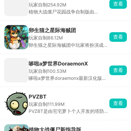
战、闪避等操作，进行360度无死角射
查看
玩家自制
254.92M
击，一直打僵尸一直打僵尸，还可以用
植物大战僵尸花园战争自制版由
枪暴打僵尸的头，消灭一波又一波的僵
unhombre_comun自制发行，采用3D
尸，完成更多的挑战关卡。
画面，带来不一样的战争体验，以超级
大的开放世界作为模板供玩家自由的创
卵生猫之星际海贼团
作，游戏核心玩法围绕着操控植物进行
查看
玩家自制
86.12M
移动来击杀僵尸保护家园这一核心展
卵生猫之星际海贼团中玩家将扮演成星
开，在左边的花盆功能里面点击选择不
际海贼船的船长，带领着一群卵生海贼
同的植物进行种植，通过射击来对僵尸
猫一起在宇宙中探险，玩家将穿梭宇
造成更大的伤害，从而加固的守卫花
宙，寻找神秘宝藏。游戏中玩家需要训
园。
哆啦a梦世界DoraemonX
练猫咪的能力值，这样才能痛快的与敌
查看
玩家自制
100.53M
人作战。
哆啦a梦世界doraemonx最新汉化版游
戏完美还原了哆啦A梦中的经典角色，
和熟悉的角色们一起在卡通世界没开启
冒险。每个角色都有独特的技能，进入
PVZBT
不同的场景内探索，根据情况设定策
查看
玩家自制
111.99M
略，发现隐藏的宝藏和秘密，收获不同
PVZBT是由宅宅萝卜个人开发的塔防策
的游戏乐趣体验。
略闯关单机类游戏，在玩法方面还是保
持了原本塔防放置玩法，其中还增添了
新的乐趣，在游戏中不仅可以种植植
植物大战僵尸新指导版