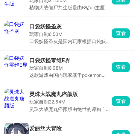
玩家自制
311.50M
分的准备，不断提升战斗实力，以更好
植物大战僵尸共生版是由B站up主厘子
的在战火连天的环境中活下去。
gg自制的同人游戏，玩法上主要是以塔
防的机制为核心，通过消耗收集到的一
定阳光数量可以升级植物，每种植物有
口袋妖怪圣灰
三种进化方向，每种进化又有三个级
查看
玩家自制
6.50M
别，植物的效果会随着升级而改变，每
口袋妖怪圣灰是国内玩家根据口袋妖怪
一次进化都会带来更为强力的能力，在
自制的同人游戏，主打宠物收集养成玩
足够的输出下攻打大量的僵尸。
法。游戏中，玩家将化身宝可梦训练
师，在广阔世界中捕捉、培养、进化数
口袋妖怪零维E界
百种口袋妖怪，组建专属梦幻阵容。通
查看
玩家自制
6.98M
过内置作弊菜单，轻松获取稀有妖怪，
这款游戏由国内玩家基于pokemon
解锁全新剧情，畅享前所未有的游戏体
essentials框架潜心自制，是一款广受
验。
追捧的非营利性同人佳作。它以经典的
口袋妖怪世界为灵感源泉，构建出一个
灵珠大战魔丸痞颜版
独具特色的游戏天地。玩家将化身为游
查看
玩家自制
22.64M
戏主角，投身于神秘莫测的康特地区，
灵珠大战魔丸痞颜版由绝世的谭狗自制
开启一段满是惊喜与挑战的冒险征程。
发行，灵珠代表敖丙，而魔丸代表哪
故事背景设定在科技高度发达的零世
吒，这是以电影哪吒为原型制作改编而
界，宝可梦的神奇力量与人类先进科技
来。游戏玩法非常的简单，上手容易，
完美交织、深度融合，在各个场景中大
爱丽丝大冒险
玩家需要操控魔丸，在简约的关卡内灵
放异彩。玩家在游戏里会与众多可爱的