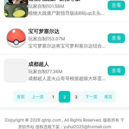
物，布置阵容抵御僵尸大军，还可以放
查看
玩家自制
101.58M
置僵尸拿下戴夫，玩法丰富多样，只有
植物大战僵尸新指导版由B站up主头牛
你想不到，没有玩不到的。PVZBT游戏
o在经典植物大战僵尸游戏玩法的基础
画风非常的简介，游戏之中的模式有很
上改编制作而来，在游戏中会有一头牛
多种，收获更多的创新体验。
指导玩家一步步的进行操作，解锁不同
宝可梦塞尔达
属性的植物，布置强大的对战阵容抵抗
查看
玩家自制
153.07M
僵尸的入侵，挑战多样的冒险模式，体
宝可梦塞尔达将宝可梦和塞尔达结合的
验非同一般的策略塔防乐趣。
开放世界，玩家可以按喜好自由收集宝
可梦，选择宝可梦进行战斗，还可以在
游戏中飞行滑翔，探索世界更加有趣，
成都超人
挑战敌人寻找隐藏景色，游戏充满挑战
查看
玩家自制
77.36M
和趣味。
成都超人是火山哥哥根据超级大坏蛋这
部动漫电影为原型制作而来的横版动作
冒险游戏，玩家需要操控超人击碎各种
飞来的物品，精密额的还原电影形象，
首页
上一页
下一页
尾页
1
2
3
其中还会遇见现实生活中随处可见的物
品，丰富的道具等你去使用，击败萝莉
超人完成挑战。
Copyright © 2026 qjtrip.com , All Rights Reserved. 版权所有 千
景软件站 侵权违规下架：yuhui2025@foxmail.com