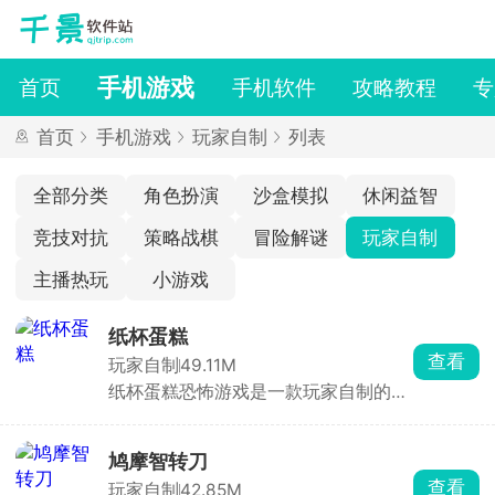
手机游戏
首页
手机软件
攻略教程
专
首页
手机游戏
玩家自制
列表
全部分类
角色扮演
沙盒模拟
休闲益智
竞技对抗
策略战棋
冒险解谜
玩家自制
主播热玩
小游戏
纸杯蛋糕
查看
玩家自制
49.11M
纸杯蛋糕恐怖游戏是一款玩家自制的小
马宝莉题材同人冒险游戏，将可爱元素
与惊悚氛围巧妙融合！玩家需操控角色
深入粉红玛娜的阴森地窖，在黑暗走廊
鸠摩智转刀
中探索，搜寻线索与道具，同时躲避潜
查看
玩家自制
42.85M