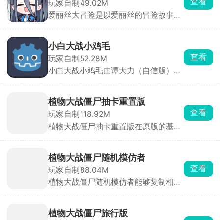
查看
玩家自制
49.02M
活走位，避开关卡内的障碍，同时还要
宝可梦结成亲密伙伴，携手探索康特地
爱丽丝大冒险是以爱丽丝的冒险故事为
躲避灵珠的攻击，如若不小心被灵珠打
区的每一处角落，揭开隐藏其中的神秘
主线内容，剧情中有大量的情节与人
到，则会损失生命值，生命值全部耗尽
面纱。而游戏的终极目标，是带领自己
物，剧情节点的选择会直接影响游戏的
则游戏失败。
的宝可梦团队，鼓足勇气向康特地区的
剧情发展，最终出现不同的结局，增加
宝可梦联盟发起挑战。凭借着智慧谋略
小白大战小鸡毛
了游戏的乐趣。同时游戏还包含幸存者
与强大实力，一路披荆斩棘，向着冠军
查看
玩家自制
52.28M
玩法，带给玩家独特的体验，快来试试
的荣耀奋勇前行，书写属于自己的辉煌
小白大战小鸡毛由谭大力（自信版）采
吧。
冒险传奇。
用线条小狗元素制作而来的休闲塔防类
游戏，以植物大战僵尸玩法为核心，将
植物换成了可爱的狗狗角色，不同的狗
植物大战僵尸抽卡重置版
狗形象有着不一样的特性，合理搭配近
查看
玩家自制
118.92M
远程小狗种类，布置强大的阵容，抵挡
植物大战僵尸抽卡重置版在原版的基础
更强的伤害。
上加以优化，独特的随机抽卡玩法非常
的亮眼，全新的植物、全新的僵尸将体
验到前所未有的策略塔防体验。游戏难
植物大战僵尸随机模仿者
度共分为五个难度级别，可以自行选择
查看
玩家自制
88.04M
难度，收集足够的阳光，通过随机掉落
植物大战僵尸随机模仿者能够复制相同
的植物卡牌来布置强大的阵容，种植炮
的植物和僵尸，在战斗中携带相同的植
塔和组合搭配的过程能够给玩家带来具
物以提高战斗率，减少冷却的时间，巧
有趣味性的体验。
妙的布阵，提高防御的能力，轻松应对
植物大战僵尸旅行版
更加复杂的僵尸潮。游戏主要玩法保留