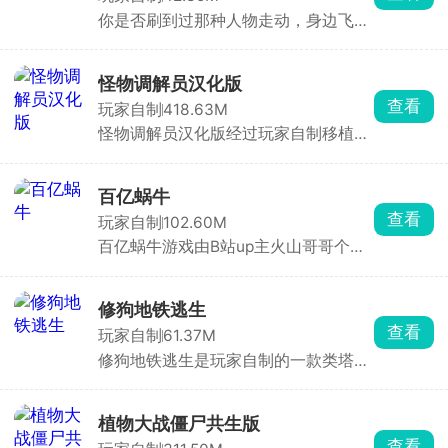
伏的怪物。被困的小马们正等待救援，
你是否刷到过那种人物走动，身边飞刀
而每一步都可能触发致命危机——稍有
乱转的视频，却总被广告劝退？别愁
不慎便会陷入绝境。游戏通过紧张的追
啦！B站UP主“火山哥哥”自制了超有趣
逐战、隐藏的谜题与多结局设定，考验
的鸠摩智转刀,英文PingDao，让你畅玩
玩家的勇气与智慧。是成功拯救小马，
怪物调解员汉化版
无阻！这是一款武侠题材的休闲割草游
带领她们逃离黑暗，还是让悲剧重演？
查看
玩家自制
418.63M
戏，画风简约清新，背景音乐优秀。玩
你的选择将决定一切！
怪物调解员汉化版经过玩家自制移植，
家化身鸠摩智大师，在横版世界里操控
游戏内有着四位不同性格的怪物等待玩
角色移动，利用自动旋转的飞刀攻击敌
家一一互动，进入不同的房间内，想方
人，体验割草式战斗快感。游戏采用
设法劝四个房间的怪物出房间。整个过
Roguelike模式，每次挑战地图随机生
百亿蜗牛
程都需要保持警惕，玩家的每一个选择
成，击败敌人掉落经验，升级后还能从
查看
玩家自制
102.60M
都将影响不同的结局走向。
三个选项中选技能，也可收集卡牌激活
百亿蜗牛游戏由B站up主火山哥哥个人
技能，通过装备和技能搭配提升战力。
开发，核心主题源于网络著名梗，突然
游戏不盈利、无广告，让你玩得舒心。
获得一百亿，但同时被 一只无敌蜗牛锁
期间你会遇到坐轮椅的“陈萍萍”、做“九
定追杀，蜗牛技能非常的强大，能锁定
转大肠”的神厨、神似龙叔的铠甲男等
修狗地铁逃生
你的位置，在被追上前体验暴富人生。
有趣对手。它还有无尽模式与关卡挑
查看
玩家自制
61.37M
战，操作简单易上手，快来下载，享受
修狗地铁逃生是玩家自制的一款类塔科
策略割草的乐趣！
夫魔性射击游戏，控制你的修勾角色进
入战场，收集各种各样的武器和物资，
消灭场内所有的敌人，将物资带回撤离
植物大战僵尸共生版
点，完成撤离任务，为下次作战做好充
查看