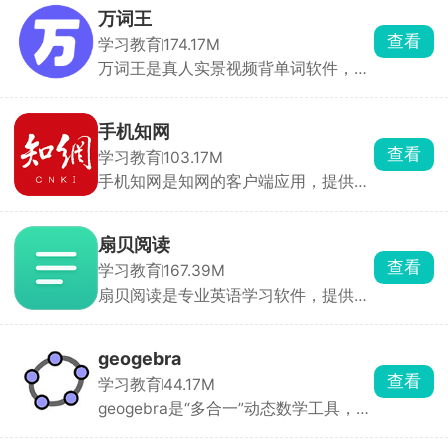
学/考级、兴趣、商务四类学习者。五
万词王
十音、N5-N1全覆盖，内置JLPT历年真
查看
学习教育
174.17M
题与智能测评。采用遗忘曲线复习，可
万词王是真人实景视频背单词软件，每
拍照识别日文菜单、广告，即点即译。
个单词都由真人实景拍摄，通过夸张口
若你想不花钱先入门，再按需求升级口
型和音节拆分朗读，帮助用户有趣且高
语，日语GO的AI互动+真人批改组合能
效的记住单词。同时内置正版柯林斯英
覆盖从五十音到N1全程。
手机知网
汉双解词典，提供词源故事、视频、图
查看
学习教育
103.17M
片、谐音、搞笑助记等丰富内容。
手机知网是知网的客户端应用，提供亿
3000+词根词缀覆盖近十年四六级真
万级文献资源，支持关键词、作者、标
题，帮助用户串记上万单词。并支持看
题、期刊等多种检索方式。用户可随时
中选英、看英选中、听音辨义、拼写
随地获取文献，无需依赖电脑。每日更
题、跟读单词/句子等多种题型，结合
扇贝阅读
新文献资源，1994年以来的期刊（部
真人纠音功能，全方位提升英语能力。
查看
学习教育
167.39M
分回溯至创刊）、2000年以来的重要
扇贝阅读是专业英语学习软件，提供丰
报纸等优质内容一应俱全。文献资源全
富的阅读资源，哈利波特双语版、小王
面，覆盖学科广泛，是学术研究的重要
子、傲慢与偏见等经典名著，以及牛津
工具。
通识双语读本、福尔摩斯系列等，帮助
geogebra
用户提升英语综合能力。阅读中遇到生
查看
学习教育
44.17M
词可一键添加至学习计划，利用扇贝记
geogebra是“多合一”动态数学工具，具
忆系统强化记忆。同时自动高亮四六
备图形计算器（Graphing Calc）、科
级、考研、托福、雅思等考试大纲词
学计算器（Scientific Calc）、计算器
汇，结合真题例句巩固记忆。