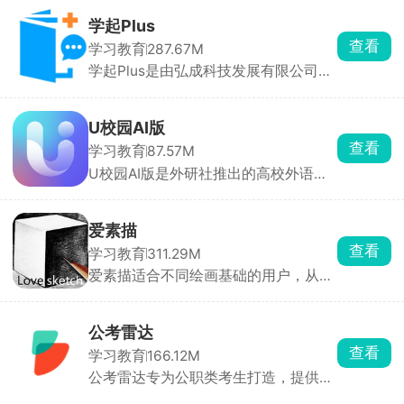
放。老师可设置每日打卡任务（如阅
据对比，告诉你差距多少分。
读、运动），系统自动统计作业提交
学起Plus
率、未提交学生名单、优秀作业占比等
查看
学习教育
287.67M
数据，支持一键提醒未交作业学生。通
学起Plus是由弘成科技发展有限公司面
知消息以微信形式推送至家长，避免微
向高等学子们打造的一款移动教育平
信群刷屏导致信息丢失。家长可在线确
台，里面提供了优质的课程资源，涵盖
认通知，老师可查看已读/未读名单。
多个专业课程，每门课程都搭配一等名
老师可上传学习资料至班级网盘，学生
U校园AI版
师授课讲解，还可以在线进行习题训
随时查看下载。
查看
学习教育
87.57M
练，巩固知识，提高学习效率。
U校园AI版是外研社推出的高校外语教
学平台，覆盖课前、课中、课后全环
节。内置主流数字教材，课文、音频、
视频、词汇讲解一键即得，支持离线下
爱素描
载。重点单词配有AI发音评测，读完即
查看
学习教育
311.29M
时给分，精确到音素级纠错。学生输入
爱素描适合不同绘画基础的用户，从基
文字或语音提问，AI数字人秒级回复，
础几何体到复杂人物雕塑的多种类型三
并给出例句、微课视频和拓展练习，相
维模型，帮助用户逐步提升绘画技巧。
当于24h在线助教。
涵盖素描的基本技巧、方法以及进阶教
公考雷达
程。对于有一定基础的用户来说，可以
查看
学习教育
166.12M
在软件里面直接选择进阶教程进行学
公考雷达专为公职类考生打造，提供及
习。软件提供丰富的3D素材库和强大
时、精准、全面的招考资讯及高效的职
的辅助功能，帮助用户更加精细地进行