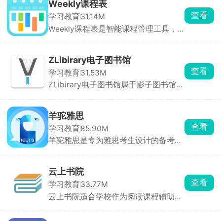
病史，自动生成可能的诊断结果和诊疗
Weekly课程表
建议，帮助用户更好地理解和应用医学
查看
学习教育
31.14M
知识。提供执业医师和助理医师考试的
Weekly课程表是智能课程管理工具，
真题题库，以及各科学习模拟题，帮助
支持手动录入或表格导入课程信息，自
用户进行针对性练习，巩固所学知识。
动生成带时间轴的课程表。支持单次、
设有学习社区，用户可以在社区内交流
单双周、多周等复杂课程设置，适应多
学习心得、讨论医学问题，形成良好的
ZLibirary电子图书馆
样化的教学日历。允许手动修改课程时
学习氛围。
查看
学习教育
31.53M
间、地点、授课教师及所需书籍信息，
ZLibirary电子图书馆属于影子图书馆，
满足临时调课需求。还能自定义课程和
是全球知名电子书、学术文献分享平
考试的提醒时间，支持弹窗提醒、声音
台，收录中外书籍与学术论文，包括教
提醒和震动提醒，确保用户不会错过任
材、外文原著、期刊文献，多格式电子
何重要课程或活动。
羊驼雅思
书可检索下载。游客每日有少量免费下
查看
学习教育
85.90M
载额度，注册普通账号提升每日下载次
羊驼雅思是专为雅思考生设计的备考工
数，付费会员解锁无限制下载、高速通
具，是众多考生备考雅思的得力助手。
道、批量导出链接。
免费提供全套剑桥雅思真题，附详细解
析，支持精听与泛听训练，帮助考生熟
云上书院
悉题型并提升解题技巧。口语机经按话
查看
学习教育
33.77M
题分类，新题标注“New”标志，匹配外
云上书院适合学校作为阅读课程辅助工
教示范录音。考生可录音跟读，系统从
具使用，也适合家庭在指导下配合学校
流利度、发音、词汇运用等多维度评
进行阅读教育。根据年龄、智力、心理
分，并生成改进建议。写作机经涵盖大