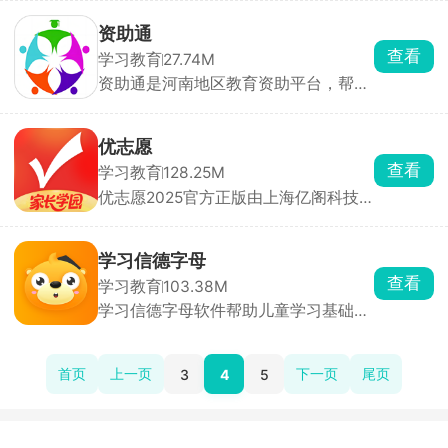
位匹配服务。公告及职位数据全部来源
绘画创作。
政府和官网，真实可靠。实时捕捉和发
资助通
布全国公考资讯，通过订阅提醒服务，
查看
学习教育
27.74M
及时推荐专属好职位。智能职位匹配功
资助通是河南地区教育资助平台，帮助
能根据个人简历高效匹配适合的好职
经济困难的学生获得平等接受教育的机
位，排查冗余，提升选职效率。用户可
会，确保每一名符合条件的学生都能获
查看职位竞争力，随时了解职位报考动
得必要的经济支持，实现教育公平。用
态，包括报名人数、分数线查询等，帮
优志愿
户可在软件内了解最新资助政策信息，
助用户理性择优选岗。
查看
学习教育
128.25M
包括助学金、奖学金、助学贷款的申请
优志愿2025官方正版由上海亿阁科技
条件、资助标准和申请流程。申请提交
有限公司打造，此软件助力于广大高考
后，会有专人进行受理和审核。
学子们智能填报高考志愿，AI智能填报
已配置2025高考算法，能够查询各大
学习信德字母
高校往年的录取分数线，预估当年的分
查看
学习教育
103.38M
数线幅度，输入高考成绩，系统会进行
学习信德字母软件帮助儿童学习基础拼
智能推荐，帮助学子们做出最佳的填报
音知识，通过寓教于乐的形式，一边玩
选择。
游戏一边学拼音，声母、韵母、音节全
覆盖，标准读音，逐步引导，帮助孩子
首页
上一页
下一页
尾页
3
4
5
们正确有效的认读拼音和汉字。