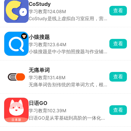
认知能力科学分级。动画形式降低阅读
小作文分类，提供范文、结构指导及视
CoStudy
难度，激发兴趣，连接家庭与学校，形
频讲解。考生可针对薄弱话题练习，避
查看
学习教育
124.08M
成阅读教育合力。
免偏题，提升逻辑表达能力。众多考生
CoStudy是线上虚拟自习室应用，营造
反馈，通过羊驼雅思App的系统训练，
陪伴式学习氛围，帮助用户提升学习专
口语和听力成绩显著提升。
注力与效率，适合需要自律环境的用
户。专注期内禁止随意切出软件，小休
小猿搜题
期结束后需立即返回教室，否则浪费自
查看
学习教育
123.64M
习次数。完成专注目标后，系统根据时
小猿搜题是中小学拍照搜题与作业辅导
长发放“专注工资”（虚拟货币），激励
工具，解决学生及家长在学习过程中遇
持续学习。非常适合自律性差的人群。
到的难题。用户只需将不会的题目拍照
上传，App即可快速识别并给出详细解
无痛单词
析。秒出解析，节省查找资料的时间，
查看
学习教育
131.48M
提高学习效率。还有老师真人讲解服
无痛单词告别传统的背单词方式，根据
务，针对难题进行视频解析，厘清解题
用户个性打造独特的背单词趣味方式，
关键，帮助学生高效理解，举一反三。
使记单词变得更刷短视频一样。软件内
集合了中考词汇、高考词汇、雅思托福
日语GO
以及英语四六级等，满足用户不同阶段
查看
学习教育
102.39M
的英语学习需求。每一个英语单词都有
日语GO是从零基础到高阶的一体化日
详细的解析和正确的读音，通过各种方
语学习App，采用AI课程＋真人辅导＋
式让用户们牢记单词，高效的提升英语
趣味练习组合模式，适合零基础、留
水平。