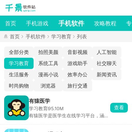
手机软件
首页
手机游戏
攻略教程
专
首页
手机软件
学习教育
列表
全部分类
拍照美颜
音影视频
人工智能
学习教育
系统工具
游戏助手
社交聊天
生活服务
漫画小说
效率办公
新闻资讯
时尚购物
浏览器
旅行交通
有猿医学
查看
学习教育
95.10M
有猿医学是医学生在线学习平台，涵盖
了基础医学、临床医学、药学等多个领
域的知识，能够根据用户输入的症状和