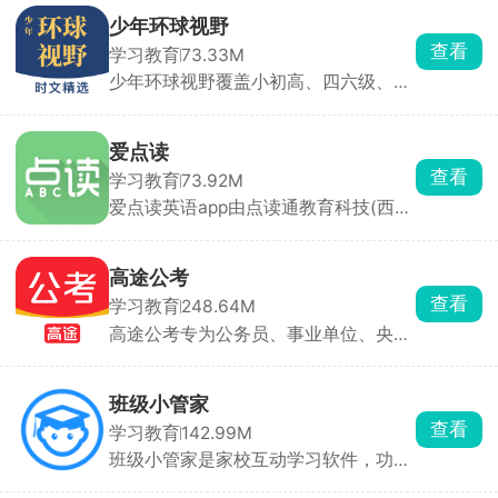
套件（Calculator Suite）、GeoGebra
少年环球视野
笔记（Notes）。四款 App 数据互通，
查看
学习教育
73.33M
账号登录后云端同步，随时切换。完全
少年环球视野覆盖小初高、四六级、雅
免费、开源、无广告。离线可用，课堂
思托福，把英语精读和全球通识知识结
没网也能演示。有网时一秒分享二维
合，一边练外语阅读，一边拓宽国际眼
码/链接，学生手机即时互动。
界。用动画短视频讲解世界地理、历
爱点读
史、前沿科技、国际热点，内容通俗好
查看
学习教育
73.92M
理解，素材取自权威外刊，覆盖科技、
爱点读英语app由点读通教育科技(西
人文、全球议题，既能练英语阅读，也
安)有限责任公司官方出品，搭配英语
能直接摘抄当作语文作文素材。
教材使用，涵盖小初高全英语课本，各
种版本的英语教材这里全都有，根据需
高途公考
求选择年级和册次，联合课本随时随地
查看
学习教育
248.64M
进入学习模式，听说读写在线进行点读
高途公考专为公务员、事业单位、央国
学习，全面的提升英语学习能力。
企、军队文职等考试打造，选岗、刷
题、模考、批改、错题复盘一次搞定。
行测、申论、公基、面试 10 万 + 真
班级小管家
题，支持分省、分考点、分难度筛选，
查看
学习教育
142.99M
图形推理可细化到位置规律子标签。每
班级小管家是家校互动学习软件，功能
月一次全真线上模考，交卷即刻出分、
丰富、操作便捷、对老师永久免费开
排名、能力雷达图，并与进面学员大数